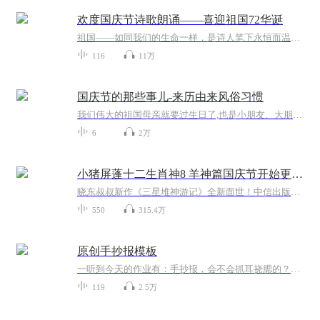
欢度国庆节诗歌朗诵——喜迎祖国72华诞
祖国——如同我们的生命一样，是诗人笔下永恒而温暖的主题。在祖国72周年华诞来临之际，特创建这个诗歌朗诵专辑，诵读经典爱国篇章，和大家一起歌颂祖国，向国庆的献礼！祝愿伟大的祖国繁荣富强，祝愿大家国庆节快乐，度过平安快乐的黄金周假期！
116
11万
国庆节的那些事儿-来历由来风俗习惯
我们伟大的祖国母亲就要过生日了,也是小朋友、大朋友们最喜欢的“国庆小长假”或说“黄金周”还有说”国庆7天乐”的，说法真是不一而足。那么“国庆节”是怎么来的？自古以来国庆节怎么庆贺？新中国国庆节的来历，以及新中国国庆节的庆贺方式又有哪些呢？ ...
6
2万
小猪屏蓬十二生肖神8 羊神篇国庆节开始更新啦！
晓东叔叔新作《三星堆神游记》全新面世！中信出版社出版！京东当当淘宝均有售！点蓝色字收听——《小猪屏蓬爆笑日记2024》《小猪屏蓬爆笑日记2》《小猪屏蓬爆笑日记1》让你笑得喘不上气！《我进故宫当富翁——小猪屏蓬故宫财商笔记》教你成为大富翁！《小...
550
315.4万
原创手抄报模板
一听到今天的作业有：手抄报，会不会抓耳挠腮的？一起来看看，总有您需要的模板在这里。
119
2.5万