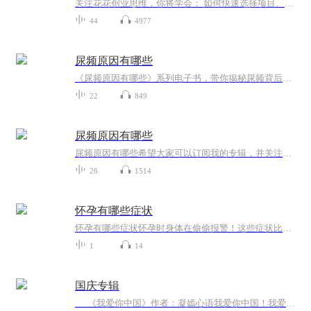
关注花花创业思维，你将学会： 如何快速选择项目、产品 如何做好网络营销，网络推广，给大家带来最全最使用的引流秘籍 如何将传统行业转型，跟紧互联网时代的步伐 如何利用音频、视频、软文来创造价值 每天分享最新最实用的互联网创业项目解析与商业思维... 花花创业思维，QQ/VX：283956748
44
4977
尿频原因有哪些
《尿频原因有哪些》系列电子书，带你揭秘尿频背后的秘密！作为一名医术高超的医学爱好者，我结合中西医知识，为你详细解析尿频的各种原因。从生活习惯到疾病因素，全方位解析，让你轻松了解尿频背后的真相。轻松幽默的语言风格，让你在轻松愉快的氛围中学...
22
849
尿频原因有哪些
尿频原因有哪些希望大家可以订阅我的专辑，并关注我，欢迎评论、转发、收藏、点赞，投月票，希望让更多的人看到，帮助到更多人。
26
1514
怀孕有哪些症状
怀孕有哪些症状怀孕时身体在偷偷报警！这些症状比验孕棒还灵 各位准妈妈们注意了，当你的身体突然开始“作妖”，比如对着早餐吐得比宿醉还惨，或者闻到隔壁老王家的红烧肉都能干呕三分钟——别慌，这可能是你肚子里那位小祖宗在刷存在感！今天咱们就用...
1
14
国庆专辑
《我爱你中国》作者：凝嫣心语我爱你中国！我爱你春天蓬勃的秧苗；我爱你秋日金黄的硕果。我爱你中国！我爱你青松气质，我爱你红梅品格！我爱你家乡的甜蔗好像乳汁滋润着我的心窝。我爱你中国，我要把最美的歌儿献给你，我的母亲我的祖国。我爱你中国，我爱...