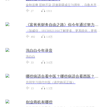
金秋送爽 层林尽染 适逢新疆成立70周年 ，乌鲁木齐于2025年9月23日迎来党中央和习大大带领的慰问团。新疆各族群众欢欣鼓舞，热烈欢迎。
27
1311
《富爸爸财务自由之路》你今年通过努力实现了哪些愿望
（加威信，18156921164了解更多、更系统化，更有价值的内容。 我们要用15年的时间影响一亿人读书，1000个家庭实现财富自由、时间自由和心灵自由！有钱人和你想的不一样，穷人和富人之间到底有什么区别？致富没有虽然捷径，却有通行的法则。任何被认为不够...
492
1.8万
洗白白今年录音
洗白白
33
3.6万
哪些病适合看中医？哪些病适合看西医？（节选）
共同学习现代中医（请您购买正版）
13
1.5万
创业商机有哪些