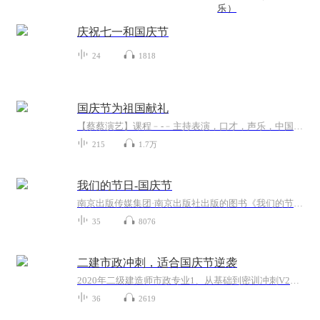
乐）
庆祝七一和国庆节
24
1818
国庆节为祖国献礼
【蔡蔡演艺】课程﹣-﹣主持表演，口才，声乐，中国舞，民族舞。独特的小舞台，专业的录音棚，每一位同学都能成为优秀的小明星。独特的教学模式，轻松上课，快乐学习！知名主持人，舞蹈家，高级教师任职授课！江南总校：河沟街42号三楼 18545856430江北分校...
215
1.7万
我们的节日-国庆节
南京出版传媒集团·南京出版社出版的图书《我们的节日》通过对中国节日文化和节日意义进行深度的挖掘，面向青少年群体构建独具特色的栏目内容，以此丰富春节、元宵节、清明节、端午节、七夕节、中秋节、重阳节等传统节日；六一节、教师节、国庆节等新兴节日的文化内涵和表现形式。促进青少年形成新的节日习俗，提升节日仪式感、认同感。音频作品由金陵朗读者联盟志愿者朗诵，南京音像出版社、金陵图书馆联合制作。
35
8076
二建市政冲刺，适合国庆节逆袭
2020年二级建造师市政专业1、从基础到密训冲刺V2、从精华课程到超压密押V3、0基础同步更新v4、持续更新到2020年考试V5、只要你跟着学让你一次稳拿证V6、渠道超压压题，超压三页纸等独家绝密压题!
36
2619