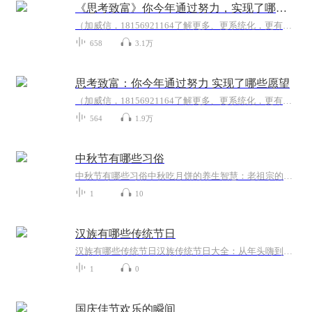
《思考致富》你今年通过努力，实现了哪些愿望
（加威信，18156921164了解更多、更系统化，更有价值的内容。 我们要用15年的时间影响一亿人读书，1000个家庭实现财富自由、时间自由和心灵自由！《思考致富》拿破仑·希尔思考致富是人类历史上最优秀的励志著作之一，在作者20多年的亲身采访中逐渐完成，...
658
3.1万
思考致富：你今年通过努力 实现了哪些愿望
（加威信，18156921164了解更多、更系统化，更有价值的内容。 我们要用15年的时间影响一亿人读书，1000个家庭实现财富自由、时间自由和心灵自由！《思考致富》拿破仑·希尔思考致富是人类历史上最优秀的励志著作之一，在作者20多年的亲身采访中逐渐完成，...
564
1.9万
中秋节有哪些习俗
中秋节有哪些习俗中秋吃月饼的养生智慧：老祖宗的团圆密码全藏在这张饼里 （开篇先抛个灵魂拷问）您有没有想过，为什么中秋节非得跟月饼死磕？就像现代人追剧必须配奶茶，古人赏月手里不攥块月饼就跟缺了充电宝似的浑身不自在。今天咱们就扒一扒这块油...
1
10
汉族有哪些传统节日
汉族有哪些传统节日汉族传统节日大全：从年头嗨到年尾的养生秘籍 各位街坊邻居，今天咱们不聊养生先聊过节——您知道咱们汉族一年有多少个传统节日吗？说出来可能吓您一跳，光带"节"字的大日子就能凑两桌麻将，要是算上二十四节气，怕是得包个足球场才...
1
0
国庆佳节欢乐的瞬间