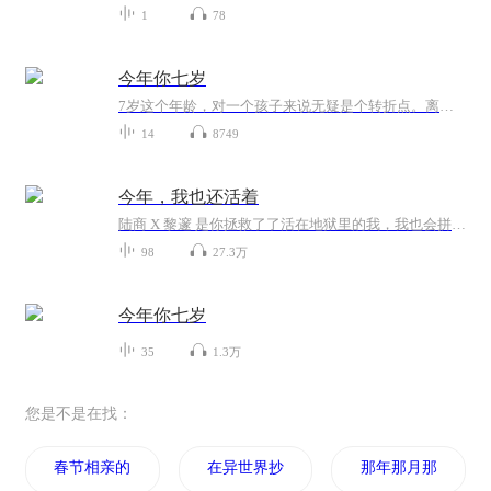
1
78
今年你七岁
7岁这个年龄，对一个孩子来说无疑是个转折点。离开了以游戏为主的幼儿园，跨进了以学习为主的校门；摆脱了阿姨的整日庇护，开始了相对独立的崭新生活……他们会碰到一些什么新鲜事儿？他们的脑子里会闪起一些什么怪效果？面对孩子呈现的种种题目，做家长的又该想些什么？做些什么？小说真实地记录了一个小学一年级生一年来的所作所为，同时记录了孩子家长的所思所想。作品情感细腻真挚，思考深进新奇，文长自然幽默，不只孩子读来妙趣横生，家长读来也将深受启迪。...
14
8749
今年，我也还活着
陆商 X 黎邃 是你拯救了了活在地狱里的我，我也会拼尽一切给你生的希望。虐心且虐狗，值得来感受！！
98
27.3万
今年你七岁
35
1.3万
您是不是在找：
春节相亲的那些事儿
在异世界抄书的那些日子
那年那月那时节