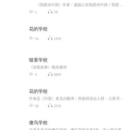
《我爱你中国》作者：凝嫣心语我爱你中国！我爱你春天蓬勃的秧苗；我爱你秋日金黄的硕果。我爱你中国！我爱你青松气质，我爱你红梅品格！我爱你家乡的甜蔗好像乳汁滋润着我的心窝。我爱你中国，我要把最美的歌儿献给你，我的母亲我的祖国。我爱你中国，我爱...
1
78
花的学校
41
1423
噬童学校
《深夜故事》晓东播讲
4
9654
花的学校
作者是［印度］泰戈尔翻译：郑振铎适合人群：儿童书籍信息：花的学校适合谁听：7-10岁小朋友自主阅读。文章难度于课文相当，里面的语言文字让小朋友通俗易懂，生动形象，方便学生自主理解和阅读。
20
2276
傻鸟学校
这是冬冬讲的傻鸟学校，傻鸟学校共有4本，是一套边界感小漫画。