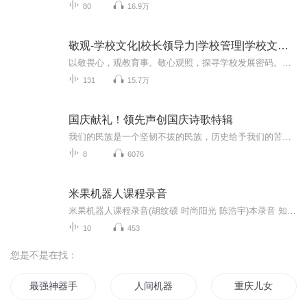
80
16.9万
敬观-学校文化|校长领导力|学校管理|学校文化设计
以敬畏心，观教育事。敬心观照，探寻学校发展密码。这里是敬观！敬观是专注于学校文化、校长领导力、学校管理、学校文化设计、教育观察、教师成长的音视频节目，特别适合校长、学校中层、教育行政人员收听收看。...
131
15.7万
国庆献礼！领先声创国庆诗歌特辑
我们的民族是一个坚韧不拔的民族，历史给予我们的苦难都变成了闪着金光的勋章！我们的国家是一个龙腾虎跃的国家，那条巨龙正以不可阻挡之势崛起于神奇的东方！------------------------------------------------值此祖国70周年华诞之际，领先声创以诗歌向祖国献礼！用我们的声音、用我们的热血、用我们的灵魂诵读经典爱国篇章，歌颂我们的祖国！永远繁荣富强！
8
6076
米果机器人课程录音
米果机器人课程录音(胡纹硕 时尚阳光 陈浩宇)本录音 知识个人传送 目的是为了证明课堂知识点的讲解 和学生的综合素质 以及真实情况
10
453
您是不是在找：
最强神器手机
人间机器
重庆儿女