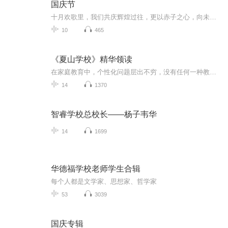
国庆节
十月欢歌里，我们共庆辉煌过往，更以赤子之心，向未来书写滚烫的誓言——这盛世，值得我们以热爱相拥。
10
465
《夏山学校》精华领读
在家庭教育中，个性化问题层出不穷，没有任何一种教育方法能够完美适配所有的家庭。因此，除了我们的音频课程中提供的各种理念和方法外，家长还应通过坚持阅读，提升自身教育认知，为自己的家庭量身打造一套科学的家庭教育方法论；同时，家长陪伴孩子阅读，也有助于孩子养成良好的阅读习惯。欢迎加入“亲子伴读计划”，加微信15325815347我们配合课程推出了“亲子伴读计划”。每两周阅读一本教育经典，一共读完十本教育经典，提升你的教育认知。我们对每本教育经典进行十三次的领读和一次拆书，即使您没有...
14
1370
智睿学校总校长——杨子韦华
14
1699
华德福学校老师学生合辑
每个人都是文学家、思想家、哲学家
53
3039
国庆专辑