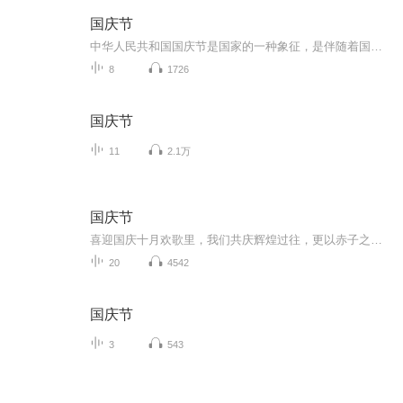
国庆节
中华人民共和国国庆节是国家的一种象征，是伴随着国家的出现而出现的。让我们用诗歌朗诵歌颂祖国的繁荣富强，国泰民安。
8
1726
国庆节
11
2.1万
国庆节
喜迎国庆十月欢歌里，我们共庆辉煌过往，更以赤子之心，向未来书写滚烫的誓言——这盛世，值得我们以热爱相拥。
20
4542
国庆节
3
543