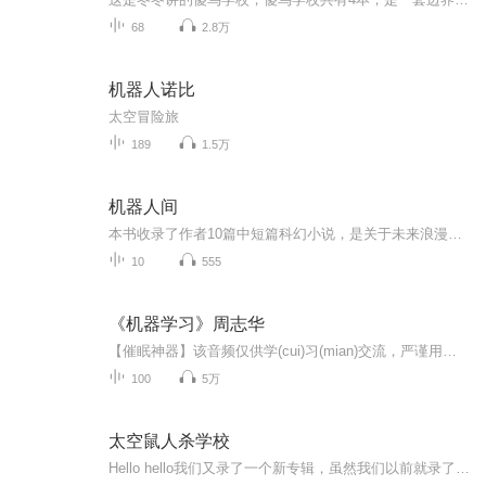
68
2.8万
机器人诺比
太空冒险旅
189
1.5万
机器人间
本书收录了作者10篇中短篇科幻小说，是关于未来浪漫的故事，有机器人，有外星文明，有人类，有希望，有勇敢，有热血，有爱……
10
555
《机器学习》周志华
【催眠神器】该音频仅供学(cui)习(mian)交流，严谨用于商业用途。注:1. 很多地方读的不标准(英语、公式等)。2. 很多地方有停顿/略过(当我不知道怎么读时)。3. 播讲质量随机，大概和心情愉悦度呈正相关。4. 随缘更新，半途而废是有极大可能的。
100
5万
太空鼠人杀学校
Hello hello我们又录了一个新专辑，虽然我们以前就录了，不过这个新专辑可不一样哦，在这里，有邪恶的内鬼班、善良的船员班和不好不坏的中立班，而且，他们并不是一个个太空人，而是一只只小鼠子，他们会发生什么样的奇遇呢？请听这个专辑吧！我是原创！！...