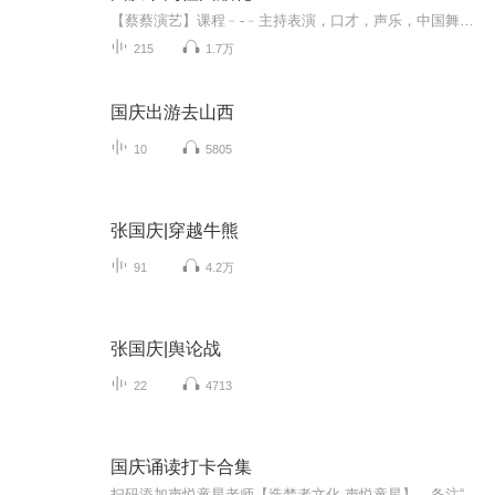
【蔡蔡演艺】课程﹣-﹣主持表演，口才，声乐，中国舞，民族舞。独特的小舞台，专业的录音棚，每一位同学都能成为优秀的小明星。独特的教学模式，轻松上课，快乐学习！知名主持人，舞蹈家，高级教师任职授课！江南总校：河沟街42号三楼 18545856430江北分校...
215
1.7万
国庆出游去山西
10
5805
张国庆|穿越牛熊
91
4.2万
张国庆|舆论战
22
4713
国庆诵读打卡合集
扫码添加声悦童星老师【造梦者文化-声悦童星】，备注“诵读打卡”报名，已添加好友的，直接发送“诵读打卡”报名，报名成功后进入社群。