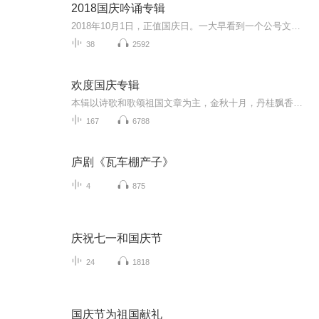
2018国庆吟诵专辑
2018年10月1日，正值国庆日。一大早看到一个公号文章，正是文天祥的《己卯十月一日至燕越五日罹狴犴有感而赋》。当然，彼十一非当今的十一。不过数字的巧合还是让人感触，今天拿来读一读，体味一番历史英杰的民族情怀，恰也当时。 根据诗题来看，这组诗是写于十月一日至十月五日之间，是文天祥被俘之后所作，这些诗作不仅有凛凛正气，更也能看的到他百端交集的复杂情感。另一首于右任先生的《望大陆》，微信公号有称《望乡》，一句“山之上国之殇”荡气回肠，一并兴起拿来读了一读。仓促间多有瑕疵...
38
2592
欢度国庆专辑
本辑以诗歌和歌颂祖国文章为主，金秋十月，丹桂飘香，在这个充满丰收喜悦的季节里，我们满怀激动和自豪，迎来了中华人民共和国76周年华诞。这不仅是一个庄重的纪念日，更是全体中华儿女共同欢庆的盛大的节日，承载着深厚的民族情感和历史意义.
167
6788
庐剧《瓦车棚产子》
4
875
庆祝七一和国庆节
24
1818
国庆节为祖国献礼