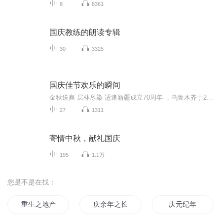
8
8361
国庆教练的朗读专辑
30
3325
国庆佳节欢乐的瞬间
金秋送爽 层林尽染 适逢新疆成立70周年 ，乌鲁木齐于2025年9月23日迎来党中央和习大大带领的慰问团。新疆各族群众欢欣鼓舞，热烈欢迎。
27
1311
寄情中秋，献礼国庆
195
1.1万
您是不是在找：
重生之地产精英
庆余年之长歌行
庆元纪年