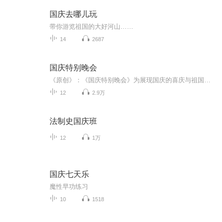
国庆去哪儿玩
带你游览祖国的大好河山……
14
2687
国庆特别晚会
《原创》：《国庆特别晚会》为展现国庆的喜庆与祖国的深情我将以具体的场景切入从清晨升旗的庄严到街头巷尾的欢庆到历史与当下的交融，用优美的笔触传递对祖国的热爱与自豪！用诗歌和情感美文形式，歌颂祖国的繁荣富强，祝人民幸福安康！
12
2.9万
法制史国庆班
12
1万
国庆七天乐
魔性早功练习
10
1518