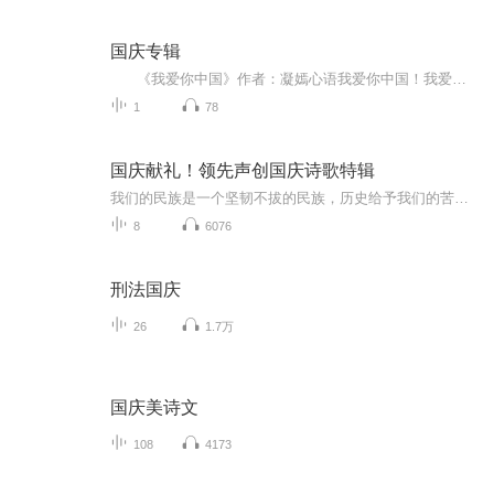
国庆专辑
《我爱你中国》作者：凝嫣心语我爱你中国！我爱你春天蓬勃的秧苗；我爱你秋日金黄的硕果。我爱你中国！我爱你青松气质，我爱你红梅品格！我爱你家乡的甜蔗好像乳汁滋润着我的心窝。我爱你中国，我要把最美的歌儿献给你，我的母亲我的祖国。我爱你中国，我爱...
1
78
国庆献礼！领先声创国庆诗歌特辑
我们的民族是一个坚韧不拔的民族，历史给予我们的苦难都变成了闪着金光的勋章！我们的国家是一个龙腾虎跃的国家，那条巨龙正以不可阻挡之势崛起于神奇的东方！------------------------------------------------值此祖国70周年华诞之际，领先声创以诗歌向祖国献礼！用我们的声音、用我们的热血、用我们的灵魂诵读经典爱国篇章，歌颂我们的祖国！永远繁荣富强！
8
6076
刑法国庆
26
1.7万
国庆美诗文
108
4173