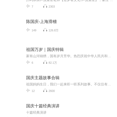
7
2303
陈国庆-上海滑稽
149
126.8万
祖国万岁｜国庆特辑
家有山河锦绣，国有岁月芳华。热烈庆祝中华人民共和国成立73周年！
6
82.1万
国庆主题故事合辑
祖国妈妈生日，我们一起来听一听系列故事。不仅仅有《我的祖国》，还有红军故事，也有关于战争的故事，让大家体会到和平年代的不易。
12
2600
国庆十篇经典演讲
十篇经典演讲