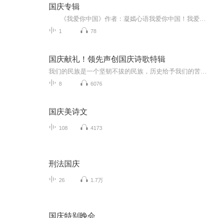
国庆专辑
《我爱你中国》作者：凝嫣心语我爱你中国！我爱你春天蓬勃的秧苗；我爱你秋日金黄的硕果。我爱你中国！我爱你青松气质，我爱你红梅品格！我爱你家乡的甜蔗好像乳汁滋润着我的心窝。我爱你中国，我要把最美的歌儿献给你，我的母亲我的祖国。我爱你中国，我爱...
1
78
国庆献礼！领先声创国庆诗歌特辑
我们的民族是一个坚韧不拔的民族，历史给予我们的苦难都变成了闪着金光的勋章！我们的国家是一个龙腾虎跃的国家，那条巨龙正以不可阻挡之势崛起于神奇的东方！------------------------------------------------值此祖国70周年华诞之际，领先声创以诗歌向祖国献礼！用我们的声音、用我们的热血、用我们的灵魂诵读经典爱国篇章，歌颂我们的祖国！永远繁荣富强！
8
6076
国庆美诗文
108
4173
刑法国庆
26
1.7万
国庆特别晚会