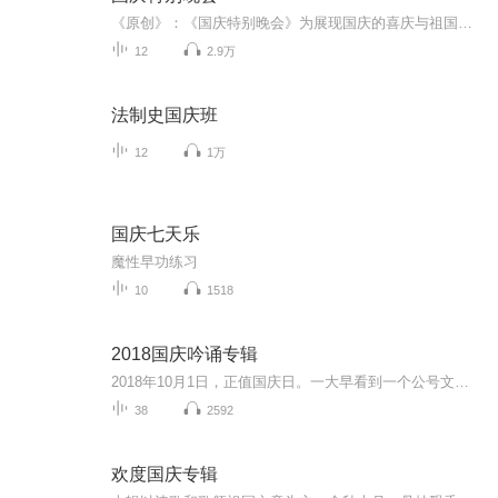
《原创》：《国庆特别晚会》为展现国庆的喜庆与祖国的深情我将以具体的场景切入从清晨升旗的庄严到街头巷尾的欢庆到历史与当下的交融，用优美的笔触传递对祖国的热爱与自豪！用诗歌和情感美文形式，歌颂祖国的繁荣富强，祝人民幸福安康！
12
2.9万
法制史国庆班
12
1万
国庆七天乐
魔性早功练习
10
1518
2018国庆吟诵专辑
2018年10月1日，正值国庆日。一大早看到一个公号文章，正是文天祥的《己卯十月一日至燕越五日罹狴犴有感而赋》。当然，彼十一非当今的十一。不过数字的巧合还是让人感触，今天拿来读一读，体味一番历史英杰的民族情怀，恰也当时。 根据诗题来看，这组诗是写于十月一日至十月五日之间，是文天祥被俘之后所作，这些诗作不仅有凛凛正气，更也能看的到他百端交集的复杂情感。另一首于右任先生的《望大陆》，微信公号有称《望乡》，一句“山之上国之殇”荡气回肠，一并兴起拿来读了一读。仓促间多有瑕疵...
38
2592
欢度国庆专辑