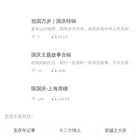
祖国万岁｜国庆特辑
家有山河锦绣，国有岁月芳华。热烈庆祝中华人民共和国成立73周年！
6
82.1万
国庆主题故事合辑
祖国妈妈生日，我们一起来听一听系列故事。不仅仅有《我的祖国》，还有红军故事，也有关于战争的故事，让大家体会到和平年代的不易。
12
2600
陈国庆-上海滑稽
149
126.8万
您是不是在找：
安庆年记事
十二个情人节
穿越之大庆帝国