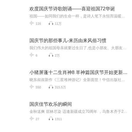
欢度国庆节诗歌朗诵——喜迎祖国72华诞
祖国——如同我们的生命一样，是诗人笔下永恒而温暖的主题。在祖国72周年华诞来临之际，特创建这个诗歌朗诵专辑，诵读经典爱国篇章，和大家一起歌颂祖国，向国庆的献礼！祝愿伟大的祖国繁荣富强，祝愿大家国庆节快乐，度过平安快乐的黄金周假期！
116
11万
国庆节的那些事儿-来历由来风俗习惯
我们伟大的祖国母亲就要过生日了,也是小朋友、大朋友们最喜欢的“国庆小长假”或说“黄金周”还有说”国庆7天乐”的，说法真是不一而足。那么“国庆节”是怎么来的？自古以来国庆节怎么庆贺？新中国国庆节的来历，以及新中国国庆节的庆贺方式又有哪些呢？ ...
6
2万
小猪屏蓬十二生肖神8 羊神篇国庆节开始更新啦！
晓东叔叔新作《三星堆神游记》全新面世！中信出版社出版！京东当当淘宝均有售！点蓝色字收听——《小猪屏蓬爆笑日记2024》《小猪屏蓬爆笑日记2》《小猪屏蓬爆笑日记1》让你笑得喘不上气！《我进故宫当富翁——小猪屏蓬故宫财商笔记》教你成为大富翁！《小...
550
315.5万
国庆佳节欢乐的瞬间
金秋送爽 层林尽染 适逢新疆成立70周年 ，乌鲁木齐于2025年9月23日迎来党中央和习大大带领的慰问团。新疆各族群众欢欣鼓舞，热烈欢迎。
27
1311