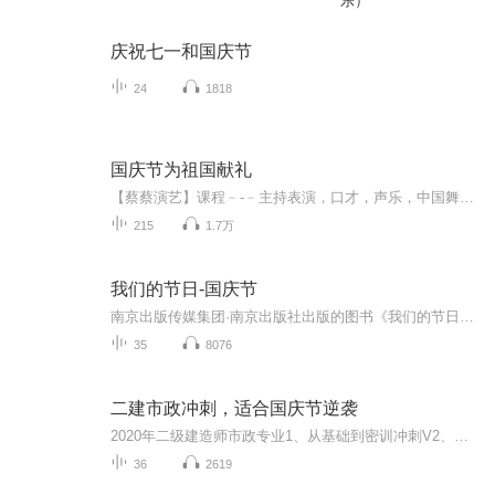
乐）
庆祝七一和国庆节
24
1818
国庆节为祖国献礼
【蔡蔡演艺】课程﹣-﹣主持表演，口才，声乐，中国舞，民族舞。独特的小舞台，专业的录音棚，每一位同学都能成为优秀的小明星。独特的教学模式，轻松上课，快乐学习！知名主持人，舞蹈家，高级教师任职授课！江南总校：河沟街42号三楼 18545856430江北分校...
215
1.7万
我们的节日-国庆节
南京出版传媒集团·南京出版社出版的图书《我们的节日》通过对中国节日文化和节日意义进行深度的挖掘，面向青少年群体构建独具特色的栏目内容，以此丰富春节、元宵节、清明节、端午节、七夕节、中秋节、重阳节等传统节日；六一节、教师节、国庆节等新兴节日的文化内涵和表现形式。促进青少年形成新的节日习俗，提升节日仪式感、认同感。音频作品由金陵朗读者联盟志愿者朗诵，南京音像出版社、金陵图书馆联合制作。
35
8076
二建市政冲刺，适合国庆节逆袭
2020年二级建造师市政专业1、从基础到密训冲刺V2、从精华课程到超压密押V3、0基础同步更新v4、持续更新到2020年考试V5、只要你跟着学让你一次稳拿证V6、渠道超压压题，超压三页纸等独家绝密压题!
36
2619