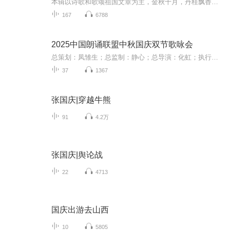
本辑以诗歌和歌颂祖国文章为主，金秋十月，丹桂飘香，在这个充满丰收喜悦的季节里，我们满怀激动和自豪，迎来了中华人民共和国76周年华诞。这不仅是一个庄重的纪念日，更是全体中华儿女共同欢庆的盛大的节日，承载着深厚的民族情感和历史意义.
167
6788
2025中国朗诵联盟中秋国庆双节歌咏会
总策划：凤雏生；总监制：静心；总导演：化虹；执行总监：莺子；执行导演：橙夏；主持人：静心、化虹、橙夏
37
1367
张国庆|穿越牛熊
91
4.2万
张国庆|舆论战
22
4713
国庆出游去山西
10
5805