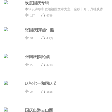
欢度国庆专辑
本辑以诗歌和歌颂祖国文章为主，金秋十月，丹桂飘香，在这个充满丰收喜悦的季节里，我们满怀激动和自豪，迎来了中华人民共和国76周年华诞。这不仅是一个庄重的纪念日，更是全体中华儿女共同欢庆的盛大的节日，承载着深厚的民族情感和历史意义.
167
6788
张国庆|穿越牛熊
91
4.2万
张国庆|舆论战
22
4713
庆祝七一和国庆节
24
1818
国庆出游去山西