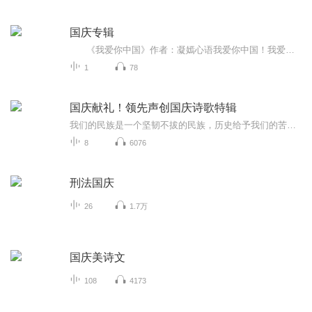
国庆专辑
《我爱你中国》作者：凝嫣心语我爱你中国！我爱你春天蓬勃的秧苗；我爱你秋日金黄的硕果。我爱你中国！我爱你青松气质，我爱你红梅品格！我爱你家乡的甜蔗好像乳汁滋润着我的心窝。我爱你中国，我要把最美的歌儿献给你，我的母亲我的祖国。我爱你中国，我爱...
1
78
国庆献礼！领先声创国庆诗歌特辑
我们的民族是一个坚韧不拔的民族，历史给予我们的苦难都变成了闪着金光的勋章！我们的国家是一个龙腾虎跃的国家，那条巨龙正以不可阻挡之势崛起于神奇的东方！------------------------------------------------值此祖国70周年华诞之际，领先声创以诗歌向祖国献礼！用我们的声音、用我们的热血、用我们的灵魂诵读经典爱国篇章，歌颂我们的祖国！永远繁荣富强！
8
6076
刑法国庆
26
1.7万
国庆美诗文
108
4173