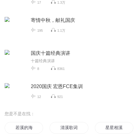
17
1.3万
寄情中秋，献礼国庆
195
1.1万
国庆十篇经典演讲
十篇经典演讲
8
8361
2020国庆 宏恩FCE集训
12
921
您是不是在找：
若溪的海
清溪歌词
星星相溪