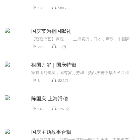
10
5805
国庆节为祖国献礼
【蔡蔡演艺】课程﹣-﹣主持表演，口才，声乐，中国舞，民族舞。独特的小舞台，专业的录音棚，每一位同学都能成为优秀的小明星。独特的教学模式，轻松上课，快乐学习！知名主持人，舞蹈家，高级教师任职授课！江南总校：河沟街42号三楼 18545856430江北分校...
215
1.7万
祖国万岁｜国庆特辑
家有山河锦绣，国有岁月芳华。热烈庆祝中华人民共和国成立73周年！
6
82.1万
陈国庆-上海滑稽
149
126.9万
国庆主题故事合辑
祖国妈妈生日，我们一起来听一听系列故事。不仅仅有《我的祖国》，还有红军故事，也有关于战争的故事，让大家体会到和平年代的不易。