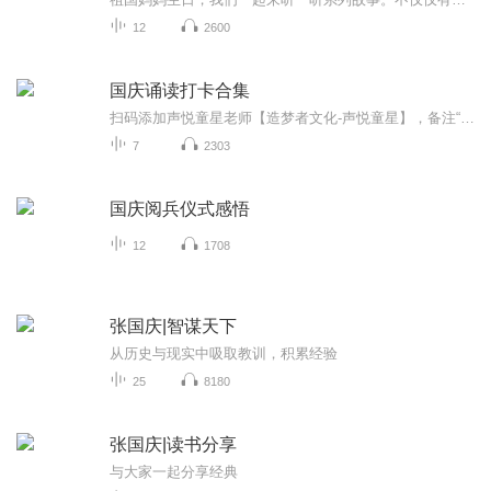
12
2600
国庆诵读打卡合集
扫码添加声悦童星老师【造梦者文化-声悦童星】，备注“诵读打卡”报名，已添加好友的，直接发送“诵读打卡”报名，报名成功后进入社群。
7
2303
国庆阅兵仪式感悟
12
1708
张国庆|智谋天下
从历史与现实中吸取教训，积累经验
25
8180
张国庆|读书分享
与大家一起分享经典