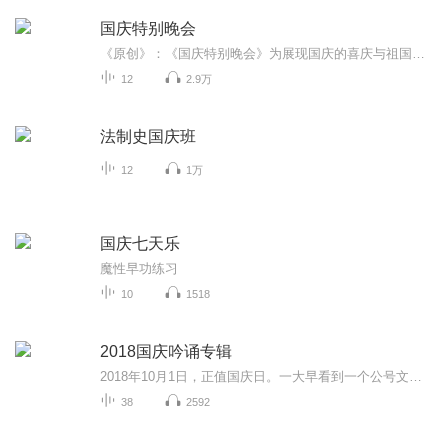
国庆特别晚会
《原创》：《国庆特别晚会》为展现国庆的喜庆与祖国的深情我将以具体的场景切入从清晨升旗的庄严到街头巷尾的欢庆到历史与当下的交融，用优美的笔触传递对祖国的热爱与自豪！用诗歌和情感美文形式，歌颂祖国的繁荣富强，祝人民幸福安康！
12
2.9万
法制史国庆班
12
1万
国庆七天乐
魔性早功练习
10
1518
2018国庆吟诵专辑
2018年10月1日，正值国庆日。一大早看到一个公号文章，正是文天祥的《己卯十月一日至燕越五日罹狴犴有感而赋》。当然，彼十一非当今的十一。不过数字的巧合还是让人感触，今天拿来读一读，体味一番历史英杰的民族情怀，恰也当时。 根据诗题来看，这组诗是写于十月一日至十月五日之间，是文天祥被俘之后所作，这些诗作不仅有凛凛正气，更也能看的到他百端交集的复杂情感。另一首于右任先生的《望大陆》，微信公号有称《望乡》，一句“山之上国之殇”荡气回肠，一并兴起拿来读了一读。仓促间多有瑕疵...
38
2592