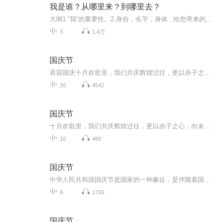
我是谁？从哪里来？到哪里去？
大纲1.“我”的重要性。2.身份，名字，身体...给您带来的苦恼。3.是谁在主宰着您?4.老子、伟人、古希腊阿罗神庙、蒙田、所罗门、顺治…如何认识“我”。5.名利身（假我）的危害!6.认识“我”的好处，阳明先生，佛陀，六祖给您答案。7.修行方向，开悟后的状...
3
1.4万
国庆节
喜迎国庆十月欢歌里，我们共庆辉煌过往，更以赤子之心，向未来书写滚烫的誓言——这盛世，值得我们以热爱相拥。
20
4542
国庆节
十月欢歌里，我们共庆辉煌过往，更以赤子之心，向未来书写滚烫的誓言——这盛世，值得我们以热爱相拥。
10
465
国庆节
中华人民共和国国庆节是国家的一种象征，是伴随着国家的出现而出现的。让我们用诗歌朗诵歌颂祖国的繁荣富强，国泰民安。
8
1726
国庆节