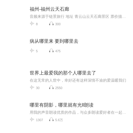
福州-福州云天石廊
音频来源于链景旅行 地址 青云山云天石廊景区 票价描述 暂无 开放时间 全天 乘车信息 暂无
8
300
病从哪里来 要到哪里去
5
475
世界上最爱我的那个人哪里去了
在这无常的人世中，幸好还有这样深情不渝的爱温暖我们
30
2550
哪里有阴影，哪里就有光‖朗读
用我的声音朗读优质的作品，与众多朗读爱好者在一起交流！
1307
5.6万