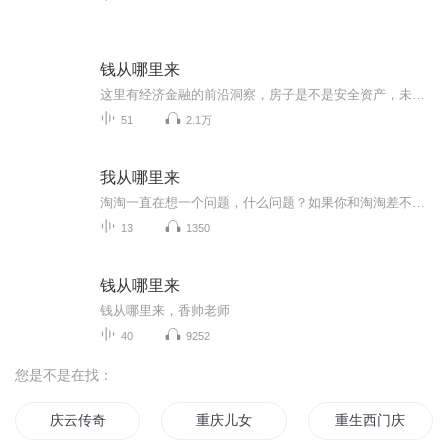
钱从哪里来
这里有经济金融的前沿洞察，房子是不是安全资产，未来还存在可以干一辈子的职业吗？这是一本0基础就能看懂的理财书。
51
2.1万
我从哪里来
淘淘一直在想一个问题，什么问题？如果你和淘淘差不多，你多半能猜出来。其实，这个问题他早就问过爸爸妈妈了，可他们的回答都不一样，淘淘不知道该听谁的才好
13
1350
钱从哪里来
钱从哪里来，香帅老师
40
9252
您是不是在找：
庆云传奇
重庆儿女
重生西门庆