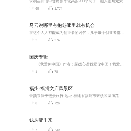
录制福州话中使用频率较高的900个句子，融入福州元素，不仅可以作为福州话学习的语音读本，亦可成为了解福州地理环境、民间风俗的语音小百科。
68
1.7万
马云说哪里有抱怨哪里就有机会
在这个人人都能成为创业者的时代，几乎每个创业者都会经历困苦、迷茫、失落、坎坷……会遭遇资金、市场、团队、管理等各种问题，他们渴望获得一些成功者的指点和帮助，希望成功者沉淀出的宝贵经验能给他们有所启发。 从“骗子”、“疯子”、“狂人”到打造...
2
274
国庆专辑
《我爱你中国》作者：凝嫣心语我爱你中国！我爱你春天蓬勃的秧苗；我爱你秋日金黄的硕果。我爱你中国！我爱你青松气质，我爱你红梅品格！我爱你家乡的甜蔗好像乳汁滋润着我的心窝。我爱你中国，我要把最美的歌儿献给你，我的母亲我的祖国。我爱你中国，我爱...
1
78
福州-福州文庙风景区
音频来源于链景旅行 地址 福建省福州市鼓楼区圣庙路 票价描述 暂无 开放时间 全天 乘车信息 暂无
8
726
钱从哪里来
7
230