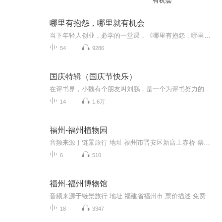
有机会
哪里有抱怨，哪里就有机会
当下年轻人创业，必学的一堂课，《哪里有抱怨，哪里就有机会》在这个人人都能成为创业者的时代，几乎每个创业者都会经历困惑、迷茫、失落、坎坷…会遭遇资金、市场、团队、管理等各种问题，他们渴望获得一些成功者的指点和帮助，希望成功者沉淀出的宝贵经验能让他们有所启发。 从“骗子”、“疯子”、“狂人”到打造出一个阿里巴巴王国，马云无疑是这个时代最具有代表性的草根英雄和创业偶像。本有声书以商界奇才马云为主题，选取大量真实生动的故事，全面解析他的商业智慧与人生哲学。
54
9286
国庆特辑（国庆节快乐）
在评书界，小魏有个朋友叫刘鹏，是一个为评书努力的小伙子。在2021年国庆期间，他想弄个特辑，便烦劳我给他录个爱国题材的评书小段儿。这种事情，不是特殊情况，小魏一般不会拒绝，也就给其录了一个《鲁迅踢鬼》，等他传完，我再传到我的专辑里。另外，小...
14
1.6万
福州-福州植物园
音频来源于链景旅行 地址 福州市晋安区新店上赤桥 票价描述 暂无 开放时间 8:00~18:00 乘车信息 暂无
6
510
福州-福州博物馆
音频来源于链景旅行 地址 福建省福州市 票价描述 免费 开放时间 9:00-17:00 乘车信息 交通线路：74.16至青少年活动中心站，8.29.59.76.81.729.812.815至长乐路站下
18
3347