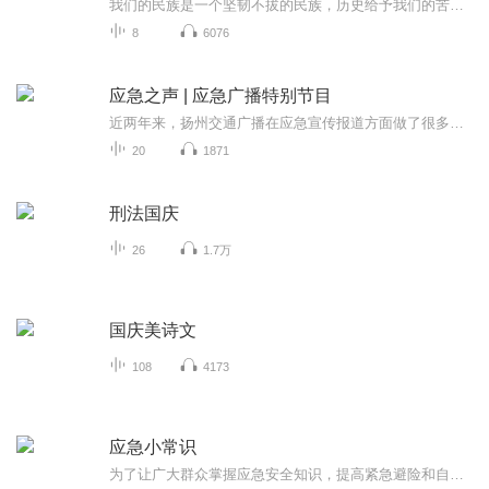
我们的民族是一个坚韧不拔的民族，历史给予我们的苦难都变成了闪着金光的勋章！我们的国家是一个龙腾虎跃的国家，那条巨龙正以不可阻挡之势崛起于神奇的东方！------------------------------------------------值此祖国70周年华诞之际，领先声创以诗歌向祖国献礼！用我们的声音、用我们的热血、用我们的灵魂诵读经典爱国篇章，歌颂我们的祖国！永远繁荣富强！
8
6076
应急之声 | 应急广播特别节目
近两年来，扬州交通广播在应急宣传报道方面做了很多有益探索和实践，联合公安、城管、高速、民航、公路、铁路、气象等部门，在信息及时发布、交通疏导、紧急救助、稳定舆情等方面发挥了重要作用，受到社会广泛好评。
20
1871
刑法国庆
26
1.7万
国庆美诗文
108
4173
应急小常识
为了让广大群众掌握应急安全知识，提高紧急避险和自救自护能力，成都市双流区融媒体中心特推出系列科普节目《应急小常识》，以短小生动的篇幅、轻松活泼的语言，向市民宣传普及电器安全、燃气安全、交通安全、社区公共场所注意事项等防灾减灾专业知识，提...