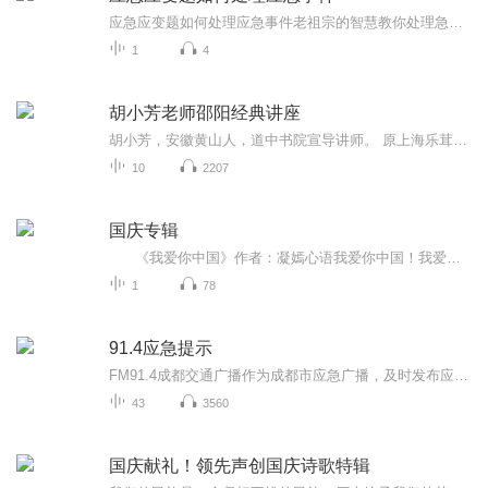
应急应变题如何处理应急事件老祖宗的智慧教你处理急症：没有执业证的赤脚郎中掏心窝子分享 凌晨三点突发胃痛，翻遍家里只剩过期的西药；孩子半夜高烧40度，打车半小时还堵在高架上——这种时候才想起"平时不养生，急时养医生"就晚了。作为把《黄帝内经...
1
4
胡小芳老师邵阳经典讲座
胡小芳，安徽黄山人，道中书院宣导讲师。 原上海乐茸市场营销策划有限公司总经理、本原心灵唤醒机构心灵导师、素邦金牌讲师。2017年以来，弃商从文，深入学习实践读经教育。2018年5月，参加长江书院读经师资培训，温州天行健书院、黄山惟谦学堂成人师资班优秀班主任，秋季参加道中书院中阶八期学习，2019年2月，参加道中书院高阶七期学习。曾多次参与“上山下乡”公益宣导，足迹遍及河南、福建、上海、安徽等地，上千家庭因此受益，与经典结缘！2019年9月，加入道中团队，开始全国“4+3”巡讲。2019年6月：河南平顶山2019年7月：河南郏县2019年8月：安徽阜阳、临泉、芜湖、河南宝丰、河北唐山2019年9月：郑州2019年10月：河南商城、安徽阜阳、银川、湖北黄冈、杭州2019年11月：安徽黄山、河南商城、河南长垣、上海
10
2207
国庆专辑
《我爱你中国》作者：凝嫣心语我爱你中国！我爱你春天蓬勃的秧苗；我爱你秋日金黄的硕果。我爱你中国！我爱你青松气质，我爱你红梅品格！我爱你家乡的甜蔗好像乳汁滋润着我的心窝。我爱你中国，我要把最美的歌儿献给你，我的母亲我的祖国。我爱你中国，我爱...
1
78
91.4应急提示
FM91.4成都交通广播作为成都市应急广播，及时发布应急预警信息、专业应急知识科普。 遭遇突发情况如何紧急逃生？如何自救互救？ 教你应急干货，还不快关注收藏一波～
43
3560
国庆献礼！领先声创国庆诗歌特辑