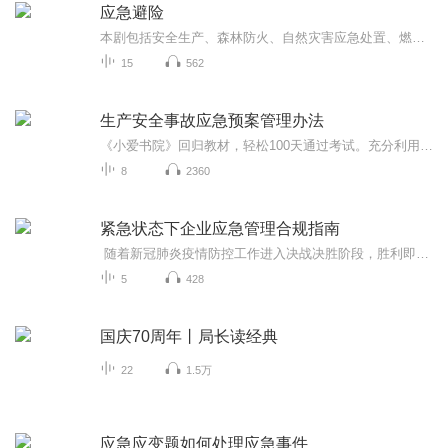
应急避险
本剧包括安全生产、森林防火、自然灾害应急处置、燃气使用安全、家庭火灾防范、校园安全、电梯安全、交通安全等众多内容，力求通过生动的故事情节和贴近生活的艺术演绎，传播安全理念，普及安全知识，提升应急能力，让管用、有效的安全知识，成为人们生产...
15
562
生产安全事故应急预案管理办法
《小爱书院》回归教材，轻松100天通过考试。充分利用零碎时间，上下班路上、午间休息、早晚洗漱温故而知新，一次通关，赢取高薪工作。
8
2360
紧急状态下企业应急管理合规指南
随着新冠肺炎疫情防控工作进入决战决胜阶段，胜利即将到来，但要清醒地认识到此次疫情对国民经济各行业的冲击和影响还会持续发酵和显露出来，有的行业遭遇的是全局性影响，由此造成的经济损失巨大。疫情不仅暴露出国家在应急管理方面的短板，对于企业合规管理也是一次全方位的检验。企业合规管理的实践表明，越是简单、干净的公司在遇到重大突发情况下越具有免疫力，以新冠肺炎疫情为视角，我们通过对主要行业的重大合规风险点做一次初步体检，借此推动完善企业重大合规风险的应急管理机制。...
5
428
国庆70周年丨局长读经典
22
1.5万
应急应变题如何处理应急事件