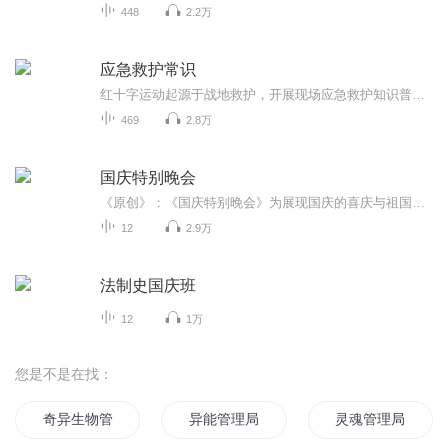
448
2.2万
应急救护常识
红十字运动起源于战地救护，开展现场应急救护知识普及和培训，增强群众自救互救能力，既是红十字会的传统工作，也是法律赋予红十字会的一项崇高义务和重要职责。改革开放以来，经济社会快速发展，人民生活水平不断提高，但是重大自然灾害和突发意外事件仍...
469
2.8万
国庆特别晚会
《原创》：《国庆特别晚会》为展现国庆的喜庆与祖国的深情我将以具体的场景切入从清晨升旗的庄严到街头巷尾的欢庆到历史与当下的交融，用优美的笔触传递对祖国的热爱与自豪！用诗歌和情感美文形式，歌颂祖国的繁荣富强，祝人民幸福安康！
12
2.9万
法制史国庆班
12
1万
您是不是在找：
奇异生物管理局
异能管理局
灵魂管理局