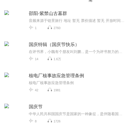
南
邵阳-紫禁山古墓群
音频来源于链景旅行 地址 暂无 票价描述 暂无 开放时间 暂无 乘车信息 暂无
1
2760
国庆特辑（国庆节快乐）
在评书界，小魏有个朋友叫刘鹏，是一个为评书努力的小伙子。在2021年国庆期间，他想弄个特辑，便烦劳我给他录个爱国题材的评书小段儿。这种事情，不是特殊情况，小魏一般不会拒绝，也就给其录了一个《鲁迅踢鬼》，等他传完，我再传到我的专辑里。另外，小...
14
1.6万
核电厂核事故应急管理条例
核电厂核事故应急管理条例
42
1981
国庆节
中华人民共和国国庆节是国家的一种象征，是伴随着国家的出现而出现的。让我们用诗歌朗诵歌颂祖国的繁荣富强，国泰民安。
8
1726