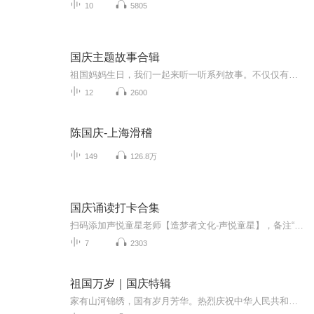
10
5805
国庆主题故事合辑
祖国妈妈生日，我们一起来听一听系列故事。不仅仅有《我的祖国》，还有红军故事，也有关于战争的故事，让大家体会到和平年代的不易。
12
2600
陈国庆-上海滑稽
149
126.8万
国庆诵读打卡合集
扫码添加声悦童星老师【造梦者文化-声悦童星】，备注“诵读打卡”报名，已添加好友的，直接发送“诵读打卡”报名，报名成功后进入社群。
7
2303
祖国万岁｜国庆特辑
家有山河锦绣，国有岁月芳华。热烈庆祝中华人民共和国成立73周年！