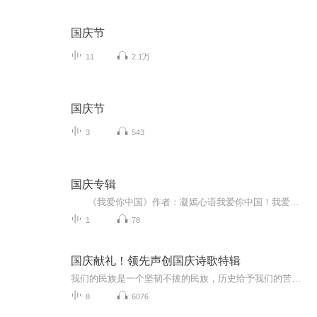
国庆节
11
2.1万
国庆节
3
543
国庆专辑
《我爱你中国》作者：凝嫣心语我爱你中国！我爱你春天蓬勃的秧苗；我爱你秋日金黄的硕果。我爱你中国！我爱你青松气质，我爱你红梅品格！我爱你家乡的甜蔗好像乳汁滋润着我的心窝。我爱你中国，我要把最美的歌儿献给你，我的母亲我的祖国。我爱你中国，我爱...
1
78
国庆献礼！领先声创国庆诗歌特辑
我们的民族是一个坚韧不拔的民族，历史给予我们的苦难都变成了闪着金光的勋章！我们的国家是一个龙腾虎跃的国家，那条巨龙正以不可阻挡之势崛起于神奇的东方！------------------------------------------------值此祖国70周年华诞之际，领先声创以诗歌向祖国献礼！用我们的声音、用我们的热血、用我们的灵魂诵读经典爱国篇章，歌颂我们的祖国！永远繁荣富强！
8
6076