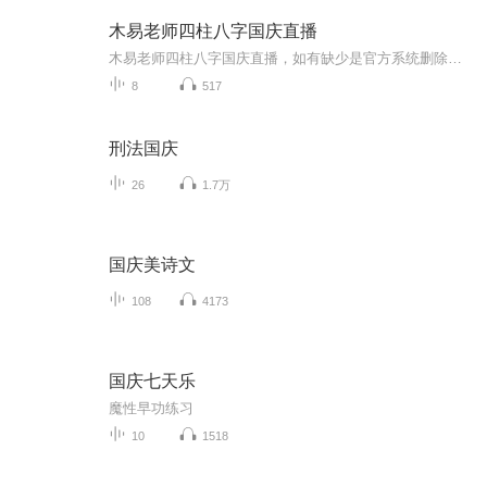
木易老师四柱八字国庆直播
木易老师四柱八字国庆直播，如有缺少是官方系统删除，后期发现会补上，记得收藏关注
8
517
刑法国庆
26
1.7万
国庆美诗文
108
4173
国庆七天乐
魔性早功练习
10
1518