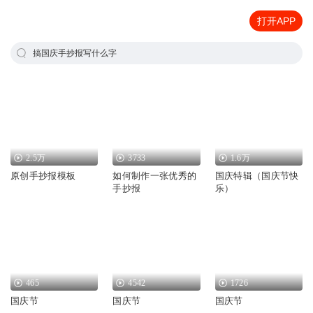
打开APP
搞国庆手抄报写什么字
2.5万
3733
1.6万
原创手抄报模板
如何制作一张优秀的
国庆特辑（国庆节快
手抄报
乐）
465
4542
1726
国庆节
国庆节
国庆节