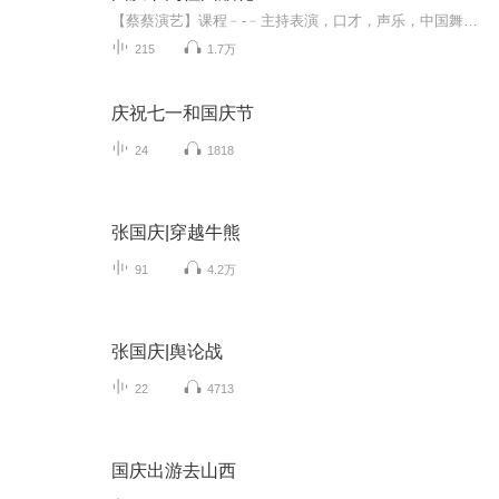
【蔡蔡演艺】课程﹣-﹣主持表演，口才，声乐，中国舞，民族舞。独特的小舞台，专业的录音棚，每一位同学都能成为优秀的小明星。独特的教学模式，轻松上课，快乐学习！知名主持人，舞蹈家，高级教师任职授课！江南总校：河沟街42号三楼 18545856430江北分校...
215
1.7万
庆祝七一和国庆节
24
1818
张国庆|穿越牛熊
91
4.2万
张国庆|舆论战
22
4713
国庆出游去山西