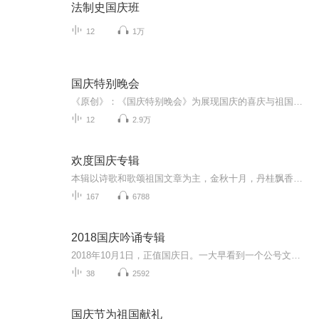
法制史国庆班
12
1万
国庆特别晚会
《原创》：《国庆特别晚会》为展现国庆的喜庆与祖国的深情我将以具体的场景切入从清晨升旗的庄严到街头巷尾的欢庆到历史与当下的交融，用优美的笔触传递对祖国的热爱与自豪！用诗歌和情感美文形式，歌颂祖国的繁荣富强，祝人民幸福安康！
12
2.9万
欢度国庆专辑
本辑以诗歌和歌颂祖国文章为主，金秋十月，丹桂飘香，在这个充满丰收喜悦的季节里，我们满怀激动和自豪，迎来了中华人民共和国76周年华诞。这不仅是一个庄重的纪念日，更是全体中华儿女共同欢庆的盛大的节日，承载着深厚的民族情感和历史意义.
167
6788
2018国庆吟诵专辑
2018年10月1日，正值国庆日。一大早看到一个公号文章，正是文天祥的《己卯十月一日至燕越五日罹狴犴有感而赋》。当然，彼十一非当今的十一。不过数字的巧合还是让人感触，今天拿来读一读，体味一番历史英杰的民族情怀，恰也当时。 根据诗题来看，这组诗是写于十月一日至十月五日之间，是文天祥被俘之后所作，这些诗作不仅有凛凛正气，更也能看的到他百端交集的复杂情感。另一首于右任先生的《望大陆》，微信公号有称《望乡》，一句“山之上国之殇”荡气回肠，一并兴起拿来读了一读。仓促间多有瑕疵...
38
2592
国庆节为祖国献礼