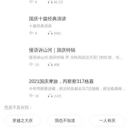
6
82.1万
国庆十篇经典演讲
十篇经典演讲
8
8361
慢语诉山河｜国庆特辑
慢语诉山河·国庆特辑 序 当秋风掠过天安门的红墙，当桂香漫过万里长江的碧波，我总愿慢下脚步，以声为笔，轻轻描摹这山河的模样。 不必追赶喧嚣的潮，也无需堆砌华丽的词——这一辑里，每一段朗诵都是心底的低语：是对着塞北草原的星子说“国泰”，是向着...
13
808
2021国庆摩旅，丙察察317格聂
今年丙察察进藏，然后经昌都走317过德格，然后格聂南线，最后沙溪古镇收尾。
15
2.4万
您是不是在找：
穿越之大庆帝国
我也不知道写了什么
一人有庆