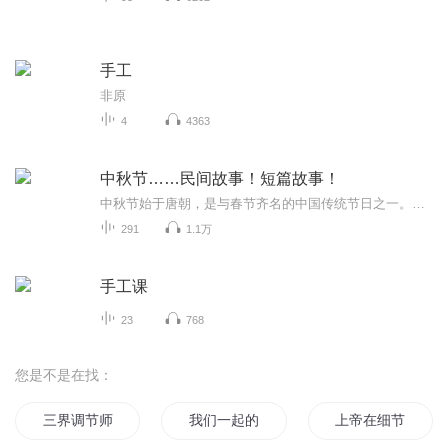
手工
非原
4
4363
中秋节……民间故事！短篇故事！
中秋节始于唐朝，是与春节齐名的中国传统节日之一。中秋节自古便有祭月、赏月、拜月、吃月饼、赏桂花、饮桂花酒等习俗，为寄托思念故乡、思念亲人之情，以月之圆，兆人之团圆。流传至今，经久不息。民间故事！少儿读物！健康养生！
291
1.1万
手工课
23
768
您是不是在找：
三界调节师
我们一起的下一个季节
上帝在细节里