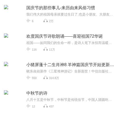
国庆节的那些事儿-来历由来风俗习惯
我们伟大的祖国母亲就要过生日了,也是小朋友、大朋友们最喜欢的“国庆小长假”或说“黄金周”还有说”国庆7天乐”的，说法真是不一而足。那么“国庆节”是怎么来的？自古以来国庆节怎么庆贺？新中国国庆节的来历，以及新中国国庆节的庆贺方式又有哪些呢？ ...
6
2万
欢度国庆节诗歌朗诵——喜迎祖国72华诞
祖国——如同我们的生命一样，是诗人笔下永恒而温暖的主题。在祖国72周年华诞来临之际，特创建这个诗歌朗诵专辑，诵读经典爱国篇章，和大家一起歌颂祖国，向国庆的献礼！祝愿伟大的祖国繁荣富强，祝愿大家国庆节快乐，度过平安快乐的黄金周假期！
116
11万
小猪屏蓬十二生肖神8 羊神篇国庆节开始更新啦！
晓东叔叔新作《三星堆神游记》全新面世！中信出版社出版！京东当当淘宝均有售！点蓝色字收听——《小猪屏蓬爆笑日记2024》《小猪屏蓬爆笑日记2》《小猪屏蓬爆笑日记1》让你笑得喘不上气！《我进故宫当富翁——小猪屏蓬故宫财商笔记》教你成为大富翁！《小...
550
314.8万
中秋节的诗
八月十五是中秋节，中秋节是传统佳节，中国人团圆吃月饼的日子，这个节日自古就有，所以留下了不少关于中秋节的诗
12
437