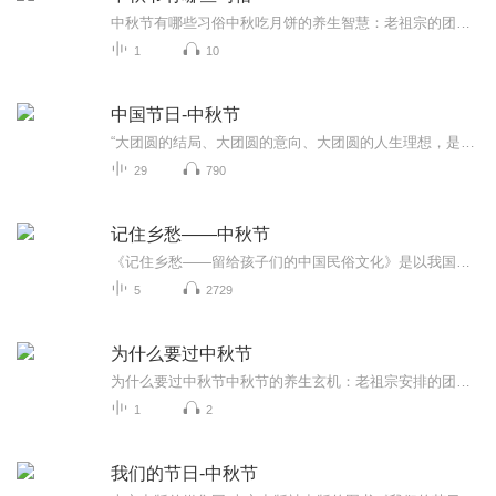
中秋节有哪些习俗中秋吃月饼的养生智慧：老祖宗的团圆密码全藏在这张饼里 （开篇先抛个灵魂拷问）您有没有想过，为什么中秋节非得跟月饼死磕？就像现代人追剧必须配奶茶，古人赏月手里不攥块月饼就跟缺了充电宝似的浑身不自在。今天咱们就扒一扒这块油...
1
10
中国节日-中秋节
“大团圆的结局、大团圆的意向、大团圆的人生理想，是中国文化的情结……”正因为圆满的月亮，与人间情感生活有了这样密不可分的联系，我们的诗人才会发出“月是故乡明”的感慨。在一年的时序中，中秋节所在的是秋季中期，天气不冷不热，白昼与夜晚均等，...
29
790
记住乡愁——中秋节
《记住乡愁——留给孩子们的中国民俗文化》是以我国民俗事象的精彩节点为圆心，广泛地辐射民俗生活的方方面面，资料翔实、梳理系统，具有很高的文化史料价值和现实意义，对于长期忽视生活中的优秀传统文化活态传承的倾向是一种矫正。...
5
2729
为什么要过中秋节
为什么要过中秋节中秋节的养生玄机：老祖宗安排的团圆节，暗藏多少健康密码？ 朋友，你有没有发现，中秋节就像被设置在年度日程表上的一个强制“系统更新”？平时工作群里静如死水，这天突然集体复活，连失联十年的前同事都能蹦出来发句“中秋快乐”。...
1
2
我们的节日-中秋节