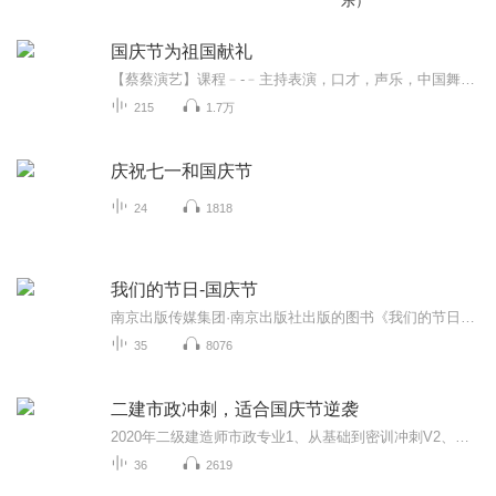
乐）
国庆节为祖国献礼
【蔡蔡演艺】课程﹣-﹣主持表演，口才，声乐，中国舞，民族舞。独特的小舞台，专业的录音棚，每一位同学都能成为优秀的小明星。独特的教学模式，轻松上课，快乐学习！知名主持人，舞蹈家，高级教师任职授课！江南总校：河沟街42号三楼 18545856430江北分校...
215
1.7万
庆祝七一和国庆节
24
1818
我们的节日-国庆节
南京出版传媒集团·南京出版社出版的图书《我们的节日》通过对中国节日文化和节日意义进行深度的挖掘，面向青少年群体构建独具特色的栏目内容，以此丰富春节、元宵节、清明节、端午节、七夕节、中秋节、重阳节等传统节日；六一节、教师节、国庆节等新兴节日的文化内涵和表现形式。促进青少年形成新的节日习俗，提升节日仪式感、认同感。音频作品由金陵朗读者联盟志愿者朗诵，南京音像出版社、金陵图书馆联合制作。
35
8076
二建市政冲刺，适合国庆节逆袭
2020年二级建造师市政专业1、从基础到密训冲刺V2、从精华课程到超压密押V3、0基础同步更新v4、持续更新到2020年考试V5、只要你跟着学让你一次稳拿证V6、渠道超压压题，超压三页纸等独家绝密压题!
36
2619