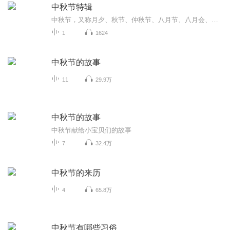
中秋节特辑
中秋节，又称月夕、秋节、仲秋节、八月节、八月会、追月节、玩月节、拜月节、女儿节或团圆节，是流行于中国众多民族与汉字文化圈诸国的传统文化节日，时在农历八月十五；因其恰值三秋之半，故名，也有些地方将中秋节定在八月十六。[1-2] 中秋节始于唐朝...
1
1624
中秋节的故事
11
29.9万
中秋节的故事
中秋节献给小宝贝们的故事
7
32.4万
中秋节的来历
4
65.8万
中秋节有哪些习俗