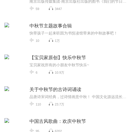
南京出版传媒集团·南京出版社出版的图书《我们的节日》通过对中国节日文化和节日意义进行深度的挖掘，面向青少年群体构建独具特色的栏目内容，以此丰富春节、元宵节、清明节、端午节、七夕节、中秋节、重阳节等传统节日；六一节、教师节、国庆节等新兴节日的文化内涵和表现形式。促进青少年形成新的节日习俗，提升节日仪式感、认同感。音频作品由金陵朗读者联盟志愿者朗诵，南京音像出版社、金陵图书馆联合制作。
59
3447
中秋节主题故事合辑
快带孩子一起来听因为书悦读馆带来的中秋故事吧！
10
1万
【宝贝家原创】快乐中秋节
宝贝家祝所有的小朋友中秋节快乐~
6
10.9万
关于中秋节的古诗词诵读
品唐诗宋词经典，过诗情画意中秋！ 中国文化源远流长，博大精深，诗词向来是以其阳春白雪式的唯美典雅，吸引了无数虔诚的追随者，尤其是那些集作者思想、感情、智慧、创造力于一身的千古名句，虽历经千载沧桑仍熠熠生辉，尽管在现代文明的嘈杂与喧嚣中独自...
110
23.7万
中国古风歌曲：欢庆中秋节
95
6202