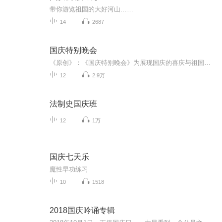
带你游览祖国的大好河山……
14
2687
国庆特别晚会
《原创》：《国庆特别晚会》为展现国庆的喜庆与祖国的深情我将以具体的场景切入从清晨升旗的庄严到街头巷尾的欢庆到历史与当下的交融，用优美的笔触传递对祖国的热爱与自豪！用诗歌和情感美文形式，歌颂祖国的繁荣富强，祝人民幸福安康！
12
2.9万
法制史国庆班
12
1万
国庆七天乐
魔性早功练习
10
1518
2018国庆吟诵专辑