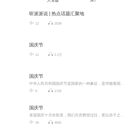
人受益
乐）
听派派说 | 热点话题汇聚地
12
2038
国庆节
11
2.1万
国庆节
中华人民共和国国庆节是国家的一种象征，是伴随着国家的出现而出现的。让我们用诗歌朗诵歌颂祖国的繁荣富强，国泰民安。
8
1726
国庆节
喜迎国庆十月欢歌里，我们共庆辉煌过往，更以赤子之心，向未来书写滚烫的誓言——这盛世，值得我们以热爱相拥。
20
4542