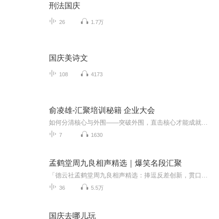
刑法国庆
26
1.7万
国庆美诗文
108
4173
俞凌雄-汇聚培训秘籍 企业大会
如何分清核心与外围——突破外围，直击核心才能成就大业！1. 老板最重要的能力不是知识，不是技术，而是要学会如何驾驭和凝聚精英人才！2. 社会上95%所认知的知识都是错的，所以读书没有用，那什么才是对的？3. 当诚实与忠诚发生矛盾，老板究竟该如何抉择...
7
1630
孟鹤堂周九良相声精选｜爆笑名段汇聚
「德云社孟鹤堂周九良相声精选：捧逗反差创新，贯口混搭流行梗」全网首发！ 德云社“相声小王子”孟鹤堂搭档“冷面笑匠”周九良，带来36段爆笑经典！既有传统功底深厚的《大保镖》《黄鹤楼》再现江湖，又有创新神作《流量密码》《鸡犬升天》玩转网络热梗。...
36
5.5万
国庆去哪儿玩