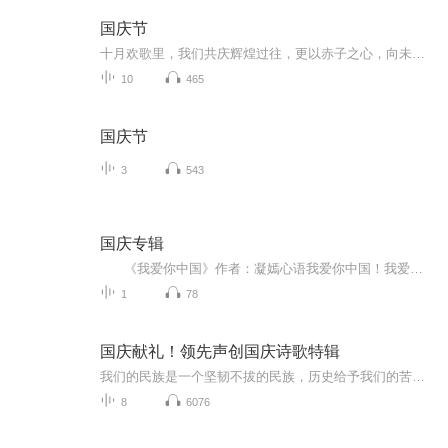
国庆节
十月欢歌里，我们共庆辉煌过往，更以赤子之心，向未来书写滚烫的誓言——这盛世，值得我们以热爱相拥。
10
465
国庆节
3
543
国庆专辑
《我爱你中国》作者：凝嫣心语我爱你中国！我爱你春天蓬勃的秧苗；我爱你秋日金黄的硕果。我爱你中国！我爱你青松气质，我爱你红梅品格！我爱你家乡的甜蔗好像乳汁滋润着我的心窝。我爱你中国，我要把最美的歌儿献给你，我的母亲我的祖国。我爱你中国，我爱...
1
78
国庆献礼！领先声创国庆诗歌特辑
我们的民族是一个坚韧不拔的民族，历史给予我们的苦难都变成了闪着金光的勋章！我们的国家是一个龙腾虎跃的国家，那条巨龙正以不可阻挡之势崛起于神奇的东方！------------------------------------------------值此祖国70周年华诞之际，领先声创以诗歌向祖国献礼！用我们的声音、用我们的热血、用我们的灵魂诵读经典爱国篇章，歌颂我们的祖国！永远繁荣富强！
8
6076