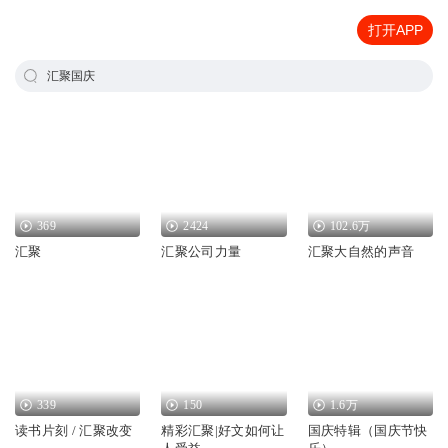
打开APP
汇聚国庆
369
2424
102.6万
汇聚
汇聚公司力量
汇聚大自然的声音
339
150
1.6万
读书片刻 / 汇聚改变
精彩汇聚|好文如何让
国庆特辑（国庆节快