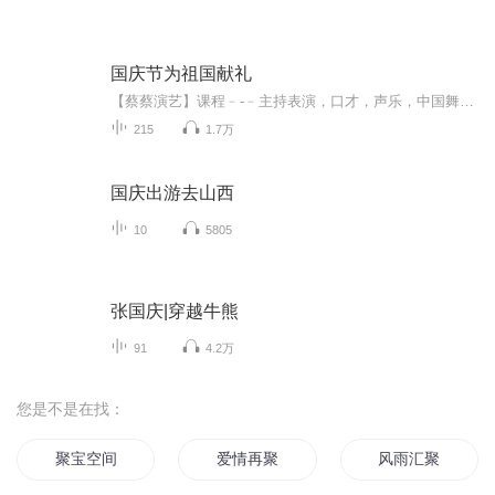
国庆节为祖国献礼
【蔡蔡演艺】课程﹣-﹣主持表演，口才，声乐，中国舞，民族舞。独特的小舞台，专业的录音棚，每一位同学都能成为优秀的小明星。独特的教学模式，轻松上课，快乐学习！知名主持人，舞蹈家，高级教师任职授课！江南总校：河沟街42号三楼 18545856430江北分校...
215
1.7万
国庆出游去山西
10
5805
张国庆|穿越牛熊
91
4.2万
您是不是在找：
聚宝空间
爱情再聚
风雨汇聚