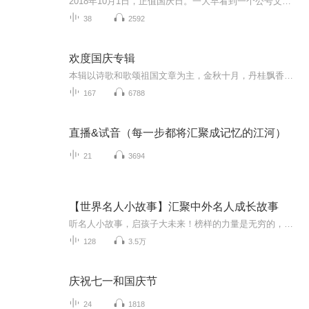
2018年10月1日，正值国庆日。一大早看到一个公号文章，正是文天祥的《己卯十月一日至燕越五日罹狴犴有感而赋》。当然，彼十一非当今的十一。不过数字的巧合还是让人感触，今天拿来读一读，体味一番历史英杰的民族情怀，恰也当时。 根据诗题来看，这组诗是写于十月一日至十月五日之间，是文天祥被俘之后所作，这些诗作不仅有凛凛正气，更也能看的到他百端交集的复杂情感。另一首于右任先生的《望大陆》，微信公号有称《望乡》，一句“山之上国之殇”荡气回肠，一并兴起拿来读了一读。仓促间多有瑕疵...
38
2592
欢度国庆专辑
本辑以诗歌和歌颂祖国文章为主，金秋十月，丹桂飘香，在这个充满丰收喜悦的季节里，我们满怀激动和自豪，迎来了中华人民共和国76周年华诞。这不仅是一个庄重的纪念日，更是全体中华儿女共同欢庆的盛大的节日，承载着深厚的民族情感和历史意义.
167
6788
直播&试音（每一步都将汇聚成记忆的江河）
21
3694
【世界名人小故事】汇聚中外名人成长故事
听名人小故事，启孩子大未来！榜样的力量是无穷的，培养孩子正确的人生价值观。了解世界名人成长记录，正确认识成功的原由。关注微信公众号：云家图书。每个家庭每个人都用的上的两大福利：①-儿童教育10T百度云资源免费送（含廖彩杏，跆拳道，围棋，舞蹈...
128
3.5万
庆祝七一和国庆节
24
1818