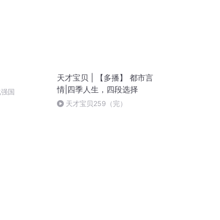
天才宝贝 | 【多播】 都市言
情|四季人生，四段选择
化强国
天才宝贝259（完）