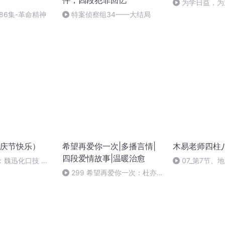
件，四段犯罪回忆
为学日益，为
86集-革命精神
特案侦察组34——大结局
庆节快乐）
希望再爱你一次|多播言情|
木易老师四柱
四段爱情故事|温暖治愈
：魏迅化口技 二
07_第7节、
般唱法和原生态
299 希望再爱你一次：杜亦
茹篇（完）