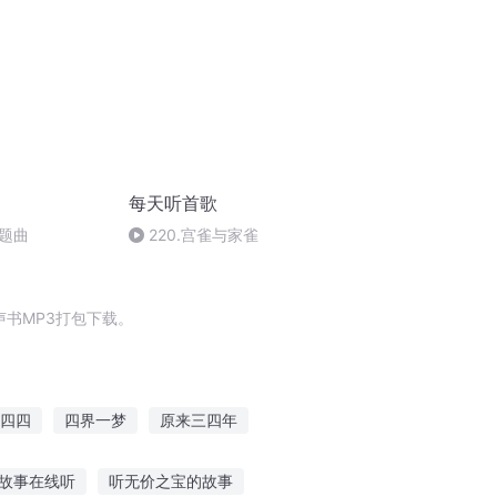
每天听首歌
题曲
220.宫雀与家雀
书MP3打包下载。
四四
四界一梦
原来三四年
始
末世十四明灵
四界之皇
故事在线听
听无价之宝的故事