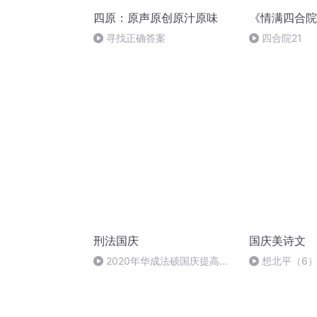
四原：原声原创原汁原味
《情满四合院
寻找正确答案
四合院21
刑法国庆
国庆美诗文
2020年华成法硕国庆提高班
想北平（6
刑法陈 (26)