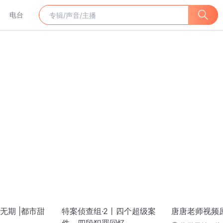
电台
无期 |都市甜
特案侦查组·2丨四个超级案
唐唐老师视频