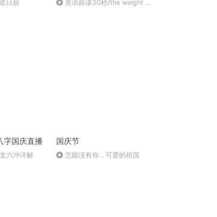
道日损
美语跟读30秒/the weight of
words
八字国庆直播
国庆节
地支六冲详解
怎能没有你，可爱的祖国