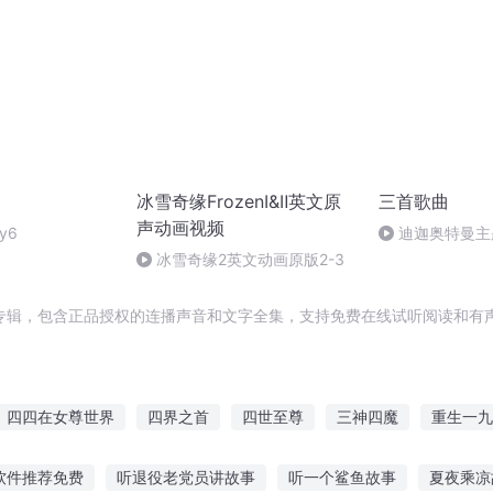
冰雪奇缘FrozenⅠ&Ⅱ英文原
三首歌曲
声动画视频
y6
迪迦奥特曼主
冰雪奇缘2英文动画原版2-3
专辑，包含正品授权的连播声音和文字全集，支持免费在线试听阅读和有声
四四在女尊世界
四界之首
四世至尊
三神四魔
重生一九
风四起
四原罪传说
九州四海记
穿越三从四德
从四一九开
软件推荐免费
听退役老党员讲故事
听一个鲨鱼故事
夏夜乘凉