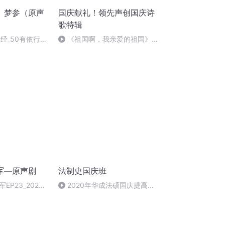
》梦参（原声
国庆献礼！领先声创国庆诗
歌特辑
轮经_50有依行品
《祖国啊，我亲爱的祖国》温
婉
军—原声剧
法制史国庆班
P23_2026-
2020年华成法硕国庆提高班
3
法制史马志冰 (12)