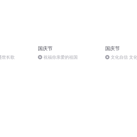
国庆节
国庆节
盛世长歌
祝福你亲爱的祖国
文化自信 文