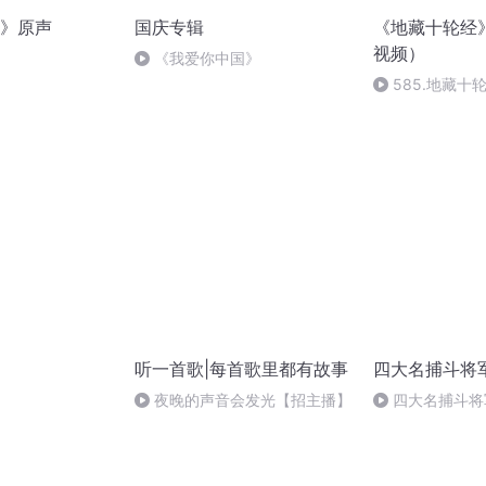
》原声
国庆专辑
《地藏十轮经
视频）
《我爱你中国》
585.地藏十
第8
听一首歌|每首歌里都有故事
四大名捕斗将
）
夜晚的声音会发光【招主播】
四大名捕斗将军E
06-21_170202_