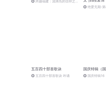
文 |四段爱情
跨越福建：湄洲岛的信仰之旅
和舌尖上的福州
绝爱无期-第
五百四十部首歌诀
国庆特辑（国
五百四十部首歌诀 吟诵
国庆特辑16
胡 东方红+一