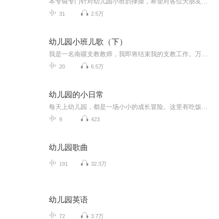
本专辑专门针对幼儿园小班韵律操，希望对各位大朋友小朋友同仁们有所帮助
31
2.5万
幼儿园小班儿歌（下）
我是一名南疆支教教师，我即将结束我的支教工作。万千舍不得那些小精灵们。我想用我的声音给他们留下一些回忆，一些美好的回忆。也希望能为南疆的幼儿教师们分担一些。我的声音不完美，但我相信我的这份真情能够在小精灵们的心中留下一份美好。足矣。
20
6.5万
幼儿园的小日常
每天上幼儿园，都是一场小小的成长冒险。这里有吃饭、午睡、游戏、交朋友、打招呼、勇敢表达、学会等待……全是孩子在幼儿园里真实又温暖的小日常。 本专辑用温柔、治愈的有声故事，帮孩子缓解入园焦虑、熟悉校园生活，悄悄养成好习惯、好性格、高情商：...
9
423
幼儿园歌曲
191
32.3万
幼儿园英语
72
3.7万