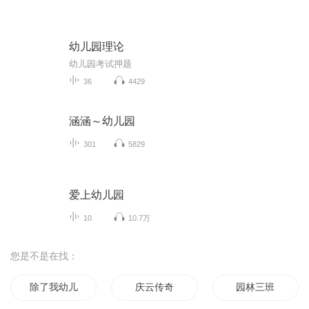
幼儿园理论
幼儿园考试押题
36
4429
涵涵～幼儿园
301
5829
爱上幼儿园
10
10.7万
您是不是在找：
除了我幼儿园全是妖怪
庆云传奇
园林三班