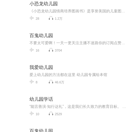
小恐龙幼儿园
《小恐龙幼儿园情商培养图画书》是享誉美国的儿童图画书作家史蒂夫·梅茨格和画家汉斯·威廉联袂创作的系列图画书，该系列生动传神地描绘了一群小恐龙的幼儿园生活故事，故事亲切可感，画面生动谐趣。系列图画书通过发生在小恐龙入园后的一系列日常趣事，融入情商教育理念精髓，帮小朋友尽快适应幼儿园生活，养成好习惯，学会解决实际生活中遇到的各种小问题，是一套有趣又实用的图画书。可爱小恐龙幼儿园里非常快乐！他们相亲相爱，爱爸爸妈妈，爱老师、小伙伴，爱扮超人，爱拍集体照，最爱唱歌、跳舞，爱大家一起玩...
28
1.2万
百鬼幼儿园
不要太可爱啊！一天一更关注主播不迷路你的订阅点赞收藏评论是我创作的动力
16
3704
我爱幼儿园
爱上幼儿园的方法都在这里 幼儿园专属绘本馆
8
46.6万
幼儿园学话
“能言善演·知行达礼”，这是我们长久致力的教育目标。 我们努力把艺术教育和素质教育成功对接，我们用心把专业 教育和大众教育完美融合。 从1996年——创业之初，我们曾把口才教师拟作为“医生”、 “教练”和“导演”，并以此作为我们自己的工作方向和行业标准： 有那么多母语发音不准、口语表达不清的孩子需要“医生”； 有那么多天资聪慧的孩子如果经过专业“教练”的调教，就会举止 出众、仪态高雅；“孩子们都是天生的演员”，我们就是“导演”， 挖掘他们的天分，为孩子们在人生的舞台上有更多的精彩！ 就是我们现在做的，未来要做的，并且一直要做的事业！ 我们可能更了解孩子！我们可能找到了教育的真谛！我们知道 孩子需要什么，我们了解家长需要什么，我们也清楚能为社会奉献 什么！艺术是美好的，教育是高尚的，在我们这里你会看到孩子们 快乐地改变和提高。 如今，我们已经有了“全景纷呈教学法”、“习惯矫正教学法”、 “一气呵成教学法”；有了“艺素融合教育方略”；有了五大运作 体系；有了这套幼儿园专用系列教材；有了父母教育能力训练系列 教材；有了上至东北下至江南的上百家分校，将来我们还会有…… 为了孩子我们一直在努力！ 欢迎来亲自体验，并真诚相邀 —— 与我们同行！
10
2529
百鬼幼儿园