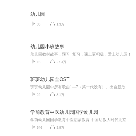
幼儿园
85
1.3万
幼儿园小班故事
幼儿园教材故事，预习+复习，课上更积极，爱上幼儿园！
15
27.3万
班班幼儿园全OST
班班幼儿园中所有歌曲1—7（第一代没有）。出自新欣兄弟
22
3.1万
学前教育中医幼儿园国学幼儿园
学前幼儿园国学教育中医启蒙教育 中国幼教大时代北京果雪儿原创在线学前教育直播频道推出的每天三分钟播报时间，聚焦火热中华优秀传统文化国学幼教信息内容方面：1、聚焦学前教育、幼儿园教育、家庭教育、国学教育、中医启蒙绘本阅读。2、面向幼儿园园长、...
546
3.9万