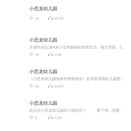
小恐龙幼儿园
24
50.5万
小恐龙幼儿园
共读时光|记录4岁小宝和妈妈的亲密互动，每日更新，28天培养高情商宝宝
26
1736
小恐龙幼儿园
《小恐龙幼儿园情商培养图画书》是享誉美国的儿童图画书作家史蒂夫·梅茨格和画家汉斯·威廉联袂创作的系列图画书，该系列生动传神地描绘了一群小恐龙的幼儿园生活故事，故事亲切可感，画面生动谐趣。系列图画书通过发生在小恐龙入园后的一系列日常趣事，...
28
10.8万
小恐龙幼儿园
你认识小恐龙幼儿园的小朋友吗？ 爱干净，也爱泥巴；爱宝贝玩具，也爱大家分享；会调皮捣蛋，也会真诚道歉；会蛮横霸道，也会团结友好；会生气闹别扭，也会开心拉拉手；会迁就小伙伴，也懂得“我说了算”；会羡慕跑步冠军，也热爱故事大王...
9
7.6万