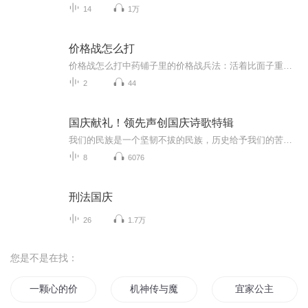
14
1万
价格战怎么打
价格战怎么打中药铺子里的价格战兵法：活着比面子重要 （开头故事） 巷子口两家药店同天开业。张掌柜把当归标价60块，李老板反手挂出"全场五折"的招牌。三个月后经过，张记招牌已经换成沙县小吃。这年头连同仁堂都开始发满减券，价格战早不是选择题...
2
44
国庆献礼！领先声创国庆诗歌特辑
我们的民族是一个坚韧不拔的民族，历史给予我们的苦难都变成了闪着金光的勋章！我们的国家是一个龙腾虎跃的国家，那条巨龙正以不可阻挡之势崛起于神奇的东方！------------------------------------------------值此祖国70周年华诞之际，领先声创以诗歌向祖国献礼！用我们的声音、用我们的热血、用我们的灵魂诵读经典爱国篇章，歌颂我们的祖国！永远繁荣富强！
8
6076
刑法国庆
26
1.7万
您是不是在找：
一颗心的价格
机神传与魔格传
宜家公主