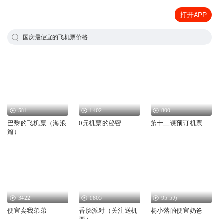
打开APP
国庆最便宜的飞机票价格
581
1402
800
巴黎的飞机票（海浪
0元机票的秘密
笫十二课预订机票
篇）
3422
1805
95.5万
便宜卖我弟弟
香肠派对（关注送机
杨小落的便宜奶爸