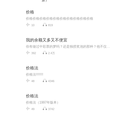
票）
价格
价格价格价格价格价格价格价格价格价格价格
10
819
我的余额又多又不便宜
你有做过中彩票的梦吗？还是独捞奖池的那种？他不仅做了，还切切实实的一夜暴富！！！月薪3千的男人欲在认识周年纪念日求婚。女友却提出分手另寻他人。原来分手日就是幸运日吗？命定的劫数和富贵接踵而至。
392
2.4万
价格法
价格法!!!!!!!
48
4346
价格法
价格法（1997年版本）
49
3742