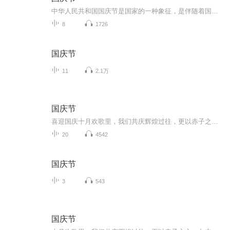
中华人民共和国国庆节是国家的一种象征，是伴随着国家的出现而出现的。让我们用诗歌朗诵歌颂祖国的繁荣富强，国泰民安。
8
1726
国庆节
11
2.1万
国庆节
喜迎国庆十月欢歌里，我们共庆辉煌过往，更以赤子之心，向未来书写滚烫的誓言——这盛世，值得我们以热爱相拥。
20
4542
国庆节
3
543
国庆节