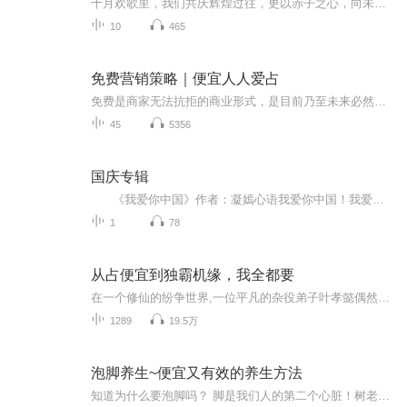
十月欢歌里，我们共庆辉煌过往，更以赤子之心，向未来书写滚烫的誓言——这盛世，值得我们以热爱相拥。
10
465
免费营销策略｜便宜人人爱占
免费是商家无法抗拒的商业形式，是目前乃至未来必然的发展趋向。假如你不把握这个趋向，不把握互联网，最终肯定会被社会淘汰！不论哪个行业，一定不能死守，过去胜利的缘由可能就是将来失败的原因。先来了解下巧克力实验：研究人员将两种巧克力进行出售，一种标价10元，一种标价1元，结果73%的人选择购买价值10元的巧克力，27%的人选价值1元的巧克力。接着，研究人员将10元的巧克力价格减少1元为9元，而将原来价值1元的巧克力降低为免费。同样都是降低1元，但是结果完全不同，其中有69...
45
5356
国庆专辑
《我爱你中国》作者：凝嫣心语我爱你中国！我爱你春天蓬勃的秧苗；我爱你秋日金黄的硕果。我爱你中国！我爱你青松气质，我爱你红梅品格！我爱你家乡的甜蔗好像乳汁滋润着我的心窝。我爱你中国，我要把最美的歌儿献给你，我的母亲我的祖国。我爱你中国，我爱...
1
78
从占便宜到独霸机缘，我全都要
在一个修仙的纷争世界,一位平凡的杂役弟子叶孝懿偶然获得了窥探他人机缘的神秘能力。身处底层,他开始凭借这股窃取命运的力量,不断蚕食他人机遇。经历重重沉浮,他终于在一次生死搏击中夺得上品灵剑,击败宿敌张文卿,登上杂役领事之位。从此,通往内门的大门向...
1289
19.5万
泡脚养生~便宜又有效的养生方法
知道为什么要泡脚吗？ 脚是我们人的第二个心脏！树老根先老，人老脚先衰！ 人的脚上有6大经络，66个穴位，72个反射区，7200个神经末梢。 泡脚是疏通微循环、疏通经络、调和气血，让血液流动从脚底到头部畅通，不让血液堵塞！一通百通，一堵百堵，排出寒湿...