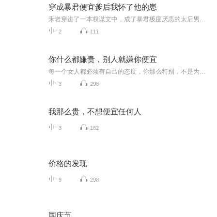
穿成暴君便宜爹后我怀了他的崽
宋岩穿进了一本权谋文中，成了暴君极度厌恶的太后男宠之一，结局被千刀万剐剁碎了喂狗的那种。不幸的是他穿过来作死太后已经凉了，万幸的是他穿的这男宠才刚被送进宫，还没人认识他。宋岩果断跑路，不想半路被喝高了的暴君当成宫里的小太监截了茬，噼里啪啦吃了一回就上了瘾。QAQ自此宋岩便过上了紧张刺激的藏兄弟捂马甲逃跑之路。结果逃跑不成还被发现了秘密暴君从床上下来瞪着自家老娘的野男人还没恶心吐，野男人先恶心吐了。叫太医来检查一看，竟然有了！暴君一算日子活生生气傻了，脸色铁青的抓着宋岩问...
2
111
你什么都嫌贵，别人就嫌你便宜
每一个女人都必须有自己的态度，你那么特别，不是为了让别人嫌弃你便宜。
3
298
我那么贵，不想便宜任何人
3
162
价格的发现
9
298
国庆节