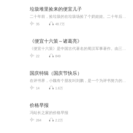
垃圾堆里捡来的便宜儿子
二十年前，捡垃圾的在垃圾场捡了个奶娃娃。二十年后，奶娃娃变成霸道总裁，又把他爸从路边捡了回来。
35
48.7万
《便宜十六策～诸葛亮》
《便宜十六策》是中国古代著名的蜀汉军事著作。由三国时期杰出的政治家和军事家诸葛亮所著的重要兵法。此书在《隋书·经籍志》中有收录，此后的许多兵法类书都收有此策《便宜十六策》，诸葛亮主要论述治国治军之道，全文分为十六个部分，分别论述治理国家...
22
849
国庆特辑（国庆节快乐）
在评书界，小魏有个朋友叫刘鹏，是一个为评书努力的小伙子。在2021年国庆期间，他想弄个特辑，便烦劳我给他录个爱国题材的评书小段儿。这种事情，不是特殊情况，小魏一般不会拒绝，也就给其录了一个《鲁迅踢鬼》，等他传完，我再传到我的专辑里。另外，小...
14
1.6万
价格早报
冯站长之家的价格早报
264
2.2万