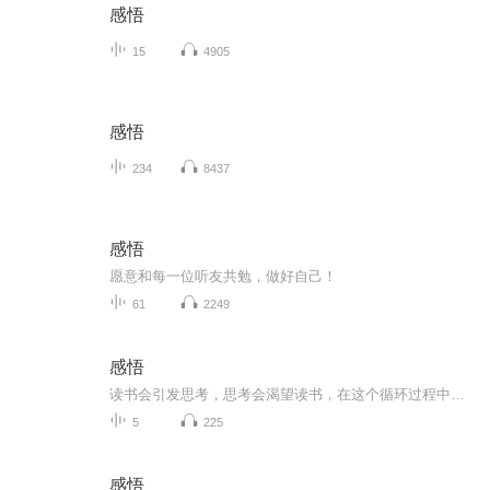
感悟
15
4905
感悟
234
8437
感悟
愿意和每一位听友共勉，做好自己！
61
2249
感悟
读书会引发思考，思考会渴望读书，在这个循环过程中不断地积累，丰富自己，让自己获得成长！
5
225
感悟