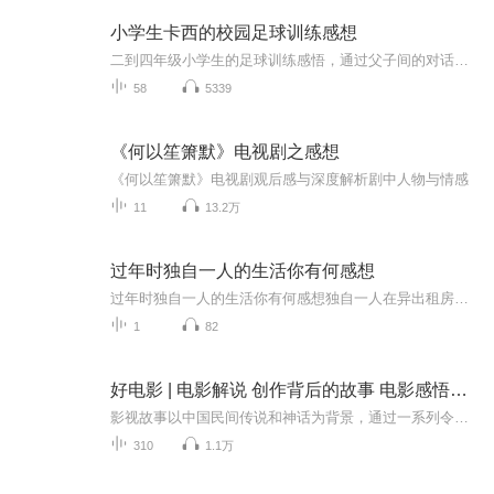
小学生卡西的校园足球训练感想
二到四年级小学生的足球训练感悟，通过父子间的对话，回顾在学校训练的感悟，享受足球的快乐，分享孩子的成长。欢迎大家订阅，多提宝贵意见！
58
5339
《何以笙箫默》电视剧之感想
《何以笙箫默》电视剧观后感与深度解析剧中人物与情感
11
13.2万
过年时独自一人的生活你有何感想
过年时独自一人的生活你有何感想独自一人在异出租房，迎接新年的第一天。一个人过年，没有家人的陪伴，没有热闹的聚会，但让我有了更多时间去审视自己的生活，去感受内心的声音。这是一次与自己的深刻对话，也是一次对生活的重新认识。在这个特殊的春节里...
1
82
好电影 | 电影解说 创作背后的故事 电影感悟人生
影视故事以中国民间传说和神话为背景，通过一系列令人毛骨悚然的事件和角色，向读者展示了人们在面对邪恶和未知时的无助和恐惧。 这部小说包含了许多恐怖故事，每一个都有一个独特的情节和主人公。其中包括关于妖魔鬼怪的故事，关于鬼魂和厉鬼的故事，关于...
310
1.1万