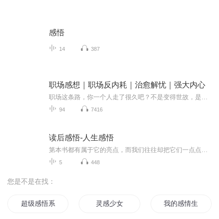
感悟
14
387
职场感想｜职场反内耗｜治愈解忧｜强大内心
职场这条路，你一个人走了很久吧？不是变得世故，是学会了选择不是不再较真，是懂得了什么值得吃过亏，所以学会了保护自己受过伤，但心里还住着那个相信美好的人这里不贩卖焦虑，不灌输鸡汤只想在每个疲惫的夜晚，陪你聊一聊那些没说出口的心事，那些默默...
94
7416
读后感悟-人生感悟
第本书都有属于它的亮点，而我们往往却把它们一点点忽略掉，你相信在最平凡的生活中也有大智慧吗？参与进来我们一起聊聊人生，聊聊你的感悟吧。
5
448
您是不是在找：
超级感悟系统
灵感少女
我的感情生活