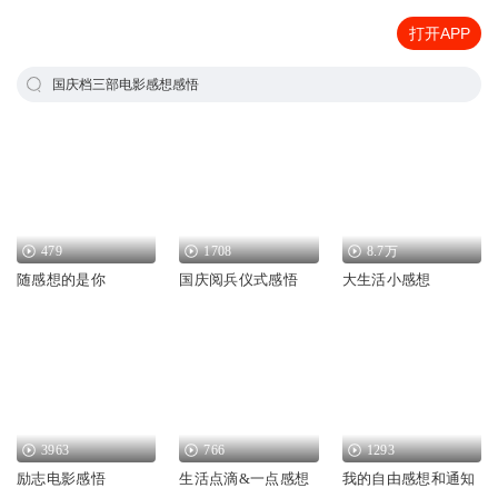
打开APP
国庆档三部电影感想感悟
479
1708
8.7万
随感想的是你
国庆阅兵仪式感悟
大生活小感想
3963
766
1293
励志电影感悟
生活点滴&一点感想
我的自由感想和通知