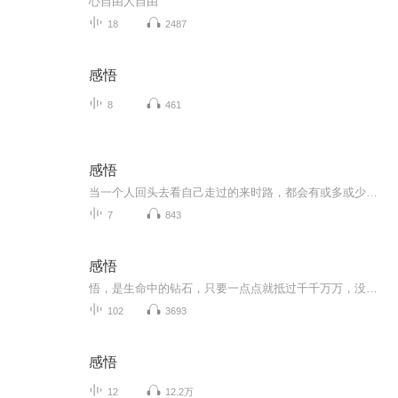
心自由人自由
18
2487
感悟
8
461
感悟
当一个人回头去看自己走过的来时路，都会有或多或少的感慨和领悟，希望这份领悟能引领自己还没有走过的未来少一些遗憾
7
843
感悟
悟，是生命中的钻石，只要一点点就抵过千千万万，没有悟，人就沦为一架只会工作的机器。一切成就都是用心悟得。
102
3693
感悟
12
12.2万