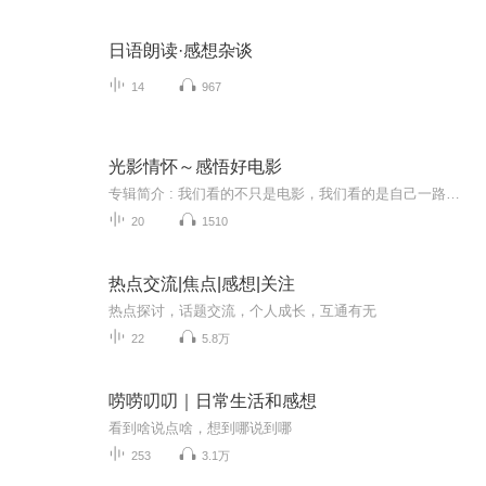
日语朗读·感想杂谈
14
967
光影情怀～感悟好电影
专辑简介 : 我们看的不只是电影，我们看的是自己一路走来的身影。曾经的岁月变迁里，我们迷失了自己。今天的光影流连中，我们遇到了自己……
20
1510
热点交流|焦点|感想|关注
热点探讨，话题交流，个人成长，互通有无
22
5.8万
唠唠叨叨｜日常生活和感想
看到啥说点啥，想到哪说到哪
253
3.1万