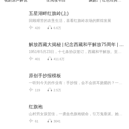
视剧原声解说
生阅读书目
飘扬2｜红色经典电
视剧
五星湖畔红旗岭(上)
回顾艰苦的农垦生活，喜看红旗岭农场的辉煌发展
420
6.6万
解放西藏大揭秘 | 纪念西藏和平解放75周年 | 五星红旗如何插上世界屋脊？| 百万农奴大解放
1951年5月23日，十七条协议签订，西藏和平解放。至今，已整整75年。但对于那片平均海拔4000米以上的雪域高原，大多数人知道的，只是地图上的一个轮廓、新闻里的一句播报。很少有人真正了解：五星红旗，究竟是怎样插上世界屋脊的？《解放西藏大揭秘》—— ...
401
411.6万
原创手抄报模板
一听到今天的作业有：手抄报，会不会抓耳挠腮的？一起来看看，总有您需要的模板在这里。
119
2.5万
红旗袍
山村穷女孩贺佳，一袭血色旗袍锁命，引万鬼垂涎。她砸破村长脑袋逃进小城，却被旗袍诅咒：脱不下、甩不掉，恶灵、小三、神秘富少轮番索命。唯一能救她的，是那只夜夜爬床、喝血续命的艳鬼陈文哲。血契一签，她成了鬼新娘，活人退避，百鬼跪迎。然而，旗袍...
61
3041