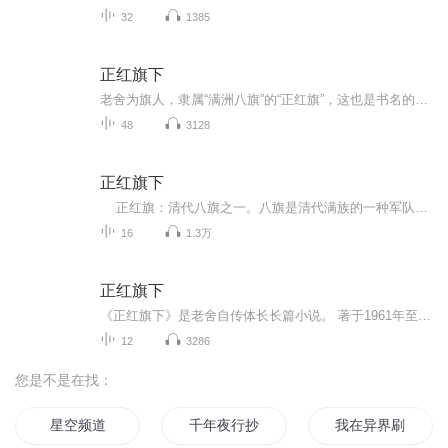
32
1385
正红旗下
老舍为旗人，隶属“满洲八旗”的“正红旗”，这也是书名的由来。老舍从出生写起，当时正是清朝末年，社会动荡，民生凋敝。眼看着大清王朝走向没落，养尊处优的八旗子弟们也在末路挣扎……随着义和团兴起，洋人到来，北京老百姓平静的生活被打破，一个个人...
48
3128
正红旗下
正红旗：清代八旗之一。八旗是清代满族的一种军队组织和户口编制，以旗的颜色为号，有镶黄、正黄、镶白、正白、镶红、正红、镶蓝、正蓝八旗（正即整字的简写），凡满族成员都隶属各旗。这是“ 满洲八旗”，以后又增设“蒙古八旗”和“汉军八旗”。八...
16
1.3万
正红旗下
《正红旗下》是老舍自传体长长篇小说。 著于1961年至1962年。遗憾的是，因当时的文化大革命运动，老舍并未完成，就被迫停笔。正红旗是清代八旗之一。八旗是清代满族的一种军队组织和户口编制，以旗的颜色为号，有镶黄、正黄、镶白、正白、镶红、正红、镶蓝...
12
3286
您是不是在找：
星空频道
千年夜行抄
我在异界刷视频