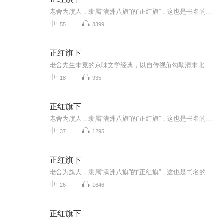
老舍为旗人，隶属“满洲八旗”的“正红旗”，这也是书名的由来。老舍从出生写起，当时正是清朝末年，社会动荡，民生凋敝。眼看着大清王朝走向没落，养尊处优的八旗子弟们也在末路挣扎……随着义和团兴起，洋人到来，北京老百姓平静的生活被打破，一个个人...
55
3399
正红旗下
老舍先生未竟的京味文学经典，以自传视角勾勒清末北京旗人生活图景——市井烟火里藏着家国变迁，幽默笔触下裹着苍凉底色。男频书由女主播慧心妙谈用标准普通话倾情演绎，以细腻温润的声线，还原旗人世家的悲欢离合、老北京的风土人情。从礼仪规矩到市井俚...
18
935
正红旗下
老舍为旗人，隶属“满洲八旗”的“正红旗”，这也是书名的由来。老舍从出生写起，当时正是清朝末年，社会动荡，民生凋敝。眼看着大清王朝走向没落，养尊处优的八旗子弟们也在末路挣扎……随着义和团兴起，洋人到来，北京老百姓平静的生活被打破，一个个人...
37
1295
正红旗下
老舍为旗人，隶属“满洲八旗”的“正红旗”，这也是书名的由来。老舍从出生写起，当时正是清朝末年，社会动荡，民生凋敝。眼看着大清王朝走向没落，养尊处优的八旗子弟们也在末路挣扎……随着义和团兴起，洋人到来，北京老百姓平静的生活被打破，一个个人...
26
1646
正红旗下