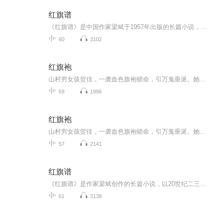
红旗谱
《红旗谱》是中国作家梁斌于1957年出版的长篇小说，是“中国革命三部曲”的第一部。小说以20世纪二三十年代的冀中平原为背景，通过锁井镇朱、严两家三代农民与地主冯兰池家族的斗争，展现了从清末到抗日战争前夕中国农村的社会变迁和革命历程。故事以朱老...
60
3102
红旗袍
山村穷女孩贺佳，一袭血色旗袍锁命，引万鬼垂涎。她砸破村长脑袋逃进小城，却被旗袍诅咒：脱不下、甩不掉，恶灵、小三、神秘富少轮番索命。唯一能救她的，是那只夜夜爬床、喝血续命的艳鬼陈文哲。血契一签，她成了鬼新娘，活人退避，百鬼跪迎。然而，旗袍...
59
1996
红旗袍
山村穷女孩贺佳，一袭血色旗袍锁命，引万鬼垂涎。她砸破村长脑袋逃进小城，却被旗袍诅咒：脱不下、甩不掉，恶灵、小三、神秘富少轮番索命。唯一能救她的，是那只夜夜爬床、喝血续命的艳鬼陈文哲。血契一签，她成了鬼新娘，活人退避，百鬼跪迎。然而，旗袍...
57
2141
红旗谱
《红旗谱》是作家梁斌创作的长篇小说，以20世纪二三十年代的中国北方农村为背景，通过锁井镇农民朱老忠、严志和两家三代人与地主冯兰池的斗争历程，深刻展现了旧中国农民在封建压迫下的苦难与觉醒。小说以“朱老巩大闹柳树林”开篇，描绘了农民自发的反抗...
61
3138