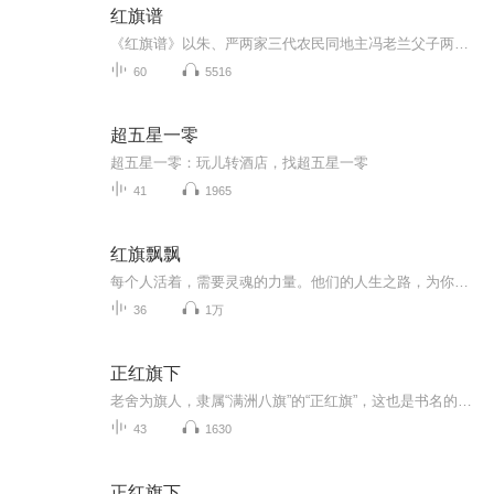
红旗谱
《红旗谱》以朱、严两家三代农民同地主冯老兰父子两代的矛盾斗争为主要线索，描写了冀中地区反割头税斗争和保定二师的学生爱国运动，在艺术风格上雄浑、亲切、朴实，地方色彩浓郁。
60
5516
超五星一零
超五星一零：玩儿转酒店，找超五星一零
41
1965
红旗飘飘
每个人活着，需要灵魂的力量。他们的人生之路，为你照亮前程，更可以提升你观察世界的维度。主播有多年釆访的手记和丰富的党史研究兴趣。每天播出20分钟，时段，晚6点半。通过人文历史故事，增加您的人生经验和阅力，吸收精英们的胆识智慧，化做行动的力量，快速歩入人生的成功。
36
1万
正红旗下
老舍为旗人，隶属“满洲八旗”的“正红旗”，这也是书名的由来。老舍从出生写起，当时正是清朝末年，社会动荡，民生凋敝。眼看着大清王朝走向没落，养尊处优的八旗子弟们也在末路挣扎……随着义和团兴起，洋人到来，北京老百姓平静的生活被打破，一个个人...
43
1630
正红旗下