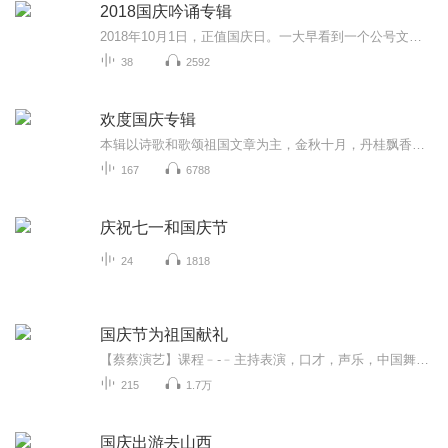
2018国庆吟诵专辑
2018年10月1日，正值国庆日。一大早看到一个公号文章，正是文天祥的《己卯十月一日至燕越五日罹狴犴有感而赋》。当然，彼十一非当今的十一。不过数字的巧合还是让人感触，今天拿来读一读，体味一番历史英杰的民族情怀，恰也当时。 根据诗题来看，这组诗是写于十月一日至十月五日之间，是文天祥被俘之后所作，这些诗作不仅有凛凛正气，更也能看的到他百端交集的复杂情感。另一首于右任先生的《望大陆》，微信公号有称《望乡》，一句“山之上国之殇”荡气回肠，一并兴起拿来读了一读。仓促间多有瑕疵...
38
2592
欢度国庆专辑
本辑以诗歌和歌颂祖国文章为主，金秋十月，丹桂飘香，在这个充满丰收喜悦的季节里，我们满怀激动和自豪，迎来了中华人民共和国76周年华诞。这不仅是一个庄重的纪念日，更是全体中华儿女共同欢庆的盛大的节日，承载着深厚的民族情感和历史意义.
167
6788
庆祝七一和国庆节
24
1818
国庆节为祖国献礼
【蔡蔡演艺】课程﹣-﹣主持表演，口才，声乐，中国舞，民族舞。独特的小舞台，专业的录音棚，每一位同学都能成为优秀的小明星。独特的教学模式，轻松上课，快乐学习！知名主持人，舞蹈家，高级教师任职授课！江南总校：河沟街42号三楼 18545856430江北分校...
215
1.7万
国庆出游去山西