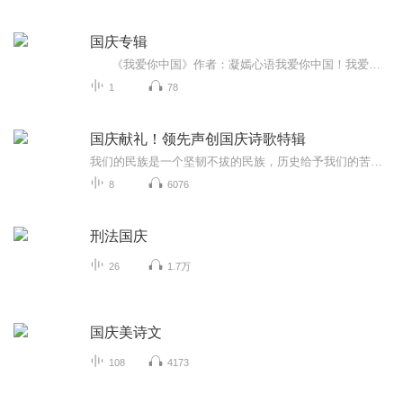
国庆专辑
《我爱你中国》作者：凝嫣心语我爱你中国！我爱你春天蓬勃的秧苗；我爱你秋日金黄的硕果。我爱你中国！我爱你青松气质，我爱你红梅品格！我爱你家乡的甜蔗好像乳汁滋润着我的心窝。我爱你中国，我要把最美的歌儿献给你，我的母亲我的祖国。我爱你中国，我爱...
1
78
国庆献礼！领先声创国庆诗歌特辑
我们的民族是一个坚韧不拔的民族，历史给予我们的苦难都变成了闪着金光的勋章！我们的国家是一个龙腾虎跃的国家，那条巨龙正以不可阻挡之势崛起于神奇的东方！------------------------------------------------值此祖国70周年华诞之际，领先声创以诗歌向祖国献礼！用我们的声音、用我们的热血、用我们的灵魂诵读经典爱国篇章，歌颂我们的祖国！永远繁荣富强！
8
6076
刑法国庆
26
1.7万
国庆美诗文
108
4173