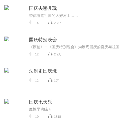
国庆去哪儿玩
带你游览祖国的大好河山……
14
2687
国庆特别晚会
《原创》：《国庆特别晚会》为展现国庆的喜庆与祖国的深情我将以具体的场景切入从清晨升旗的庄严到街头巷尾的欢庆到历史与当下的交融，用优美的笔触传递对祖国的热爱与自豪！用诗歌和情感美文形式，歌颂祖国的繁荣富强，祝人民幸福安康！
12
2.9万
法制史国庆班
12
1万
国庆七天乐
魔性早功练习
10
1518