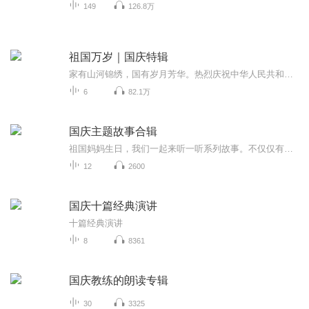
149
126.8万
祖国万岁｜国庆特辑
家有山河锦绣，国有岁月芳华。热烈庆祝中华人民共和国成立73周年！
6
82.1万
国庆主题故事合辑
祖国妈妈生日，我们一起来听一听系列故事。不仅仅有《我的祖国》，还有红军故事，也有关于战争的故事，让大家体会到和平年代的不易。
12
2600
国庆十篇经典演讲
十篇经典演讲
8
8361
国庆教练的朗读专辑
30
3325