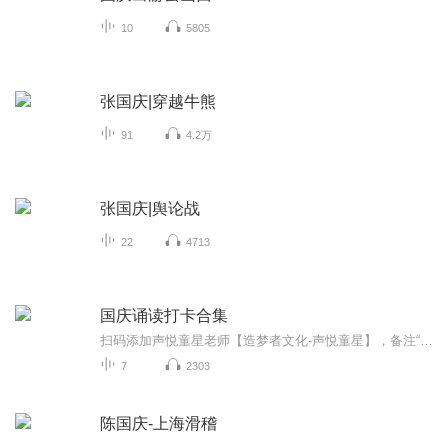
10
5805
张国庆|穿越牛熊
91
4.2万
张国庆|舆论战
22
4713
国庆诵读打卡合集
扫码添加声悦童星老师【造梦者文化-声悦童星】，备注“诵读打卡”报名，已添加好友的，直接发送“诵读打卡”报名，报名成功后进入社群。
7
2303
陈国庆-上海滑稽