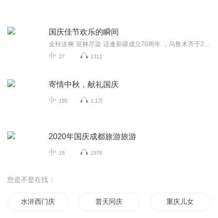
国庆佳节欢乐的瞬间
金秋送爽 层林尽染 适逢新疆成立70周年 ，乌鲁木齐于2025年9月23日迎来党中央和习大大带领的慰问团。新疆各族群众欢欣鼓舞，热烈欢迎。
27
1311
寄情中秋，献礼国庆
195
1.1万
2020年国庆成都旅游旅游
15
1978
您是不是在找：
水浒西门庆
普天同庆
重庆儿女