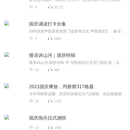
6
82.1万
国庆诵读打卡合集
扫码添加声悦童星老师【造梦者文化-声悦童星】，备注“诵读打卡”报名，已添加好友的，直接发送“诵读打卡”报名，报名成功后进入社群。
7
2303
慢语诉山河｜国庆特辑
慢语诉山河·国庆特辑 序 当秋风掠过天安门的红墙，当桂香漫过万里长江的碧波，我总愿慢下脚步，以声为笔，轻轻描摹这山河的模样。 不必追赶喧嚣的潮，也无需堆砌华丽的词——这一辑里，每一段朗诵都是心底的低语：是对着塞北草原的星子说“国泰”，是向着...
13
808
2021国庆摩旅，丙察察317格聂
今年丙察察进藏，然后经昌都走317过德格，然后格聂南线，最后沙溪古镇收尾。
15
2.4万
国庆阅兵仪式感悟
12
1708