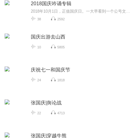
2018国庆吟诵专辑
2018年10月1日，正值国庆日。一大早看到一个公号文章，正是文天祥的《己卯十月一日至燕越五日罹狴犴有感而赋》。当然，彼十一非当今的十一。不过数字的巧合还是让人感触，今天拿来读一读，体味一番历史英杰的民族情怀，恰也当时。 根据诗题来看，这组诗是写于十月一日至十月五日之间，是文天祥被俘之后所作，这些诗作不仅有凛凛正气，更也能看的到他百端交集的复杂情感。另一首于右任先生的《望大陆》，微信公号有称《望乡》，一句“山之上国之殇”荡气回肠，一并兴起拿来读了一读。仓促间多有瑕疵...
38
2592
国庆出游去山西
10
5805
庆祝七一和国庆节
24
1818
张国庆|舆论战
22
4713
张国庆|穿越牛熊