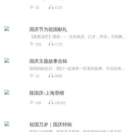
91
4.2万
国庆节为祖国献礼
【蔡蔡演艺】课程﹣-﹣主持表演，口才，声乐，中国舞，民族舞。独特的小舞台，专业的录音棚，每一位同学都能成为优秀的小明星。独特的教学模式，轻松上课，快乐学习！知名主持人，舞蹈家，高级教师任职授课！江南总校：河沟街42号三楼 18545856430江北分校...
215
1.7万
国庆主题故事合辑
祖国妈妈生日，我们一起来听一听系列故事。不仅仅有《我的祖国》，还有红军故事，也有关于战争的故事，让大家体会到和平年代的不易。
12
2600
陈国庆-上海滑稽
149
126.8万
祖国万岁｜国庆特辑
家有山河锦绣，国有岁月芳华。热烈庆祝中华人民共和国成立73周年！