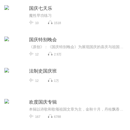
国庆七天乐
魔性早功练习
10
1518
国庆特别晚会
《原创》：《国庆特别晚会》为展现国庆的喜庆与祖国的深情我将以具体的场景切入从清晨升旗的庄严到街头巷尾的欢庆到历史与当下的交融，用优美的笔触传递对祖国的热爱与自豪！用诗歌和情感美文形式，歌颂祖国的繁荣富强，祝人民幸福安康！
12
2.9万
法制史国庆班
12
1万
欢度国庆专辑
本辑以诗歌和歌颂祖国文章为主，金秋十月，丹桂飘香，在这个充满丰收喜悦的季节里，我们满怀激动和自豪，迎来了中华人民共和国76周年华诞。这不仅是一个庄重的纪念日，更是全体中华儿女共同欢庆的盛大的节日，承载着深厚的民族情感和历史意义.
167
6788