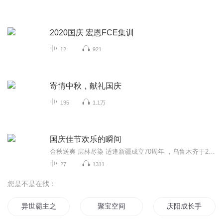
2020国庆 宏恩FCE集训
12
921
寄情中秋，献礼国庆
195
1.1万
国庆佳节欢乐的瞬间
金秋送爽 层林尽染 适逢新疆成立70周年 ，乌鲁木齐于2025年9月23日迎来党中央和习大大带领的慰问团。新疆各族群众欢欣鼓舞，热烈欢迎。
27
1311
您是不是在找：
异世霸主之群雄汇聚
聚宝空间
庆阳成长手札