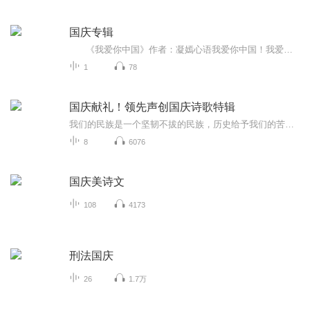
国庆专辑
《我爱你中国》作者：凝嫣心语我爱你中国！我爱你春天蓬勃的秧苗；我爱你秋日金黄的硕果。我爱你中国！我爱你青松气质，我爱你红梅品格！我爱你家乡的甜蔗好像乳汁滋润着我的心窝。我爱你中国，我要把最美的歌儿献给你，我的母亲我的祖国。我爱你中国，我爱...
1
78
国庆献礼！领先声创国庆诗歌特辑
我们的民族是一个坚韧不拔的民族，历史给予我们的苦难都变成了闪着金光的勋章！我们的国家是一个龙腾虎跃的国家，那条巨龙正以不可阻挡之势崛起于神奇的东方！------------------------------------------------值此祖国70周年华诞之际，领先声创以诗歌向祖国献礼！用我们的声音、用我们的热血、用我们的灵魂诵读经典爱国篇章，歌颂我们的祖国！永远繁荣富强！
8
6076
国庆美诗文
108
4173
刑法国庆
26
1.7万