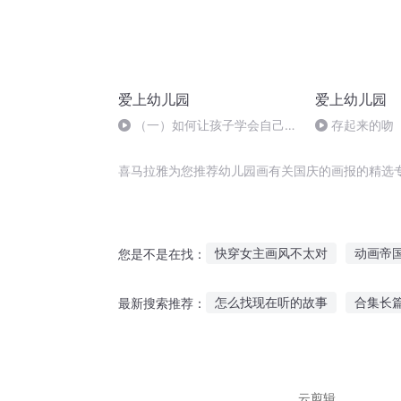
爱上幼儿园
爱上幼儿园
（一）如何让孩子学会自己吃
存起来的吻
饭 （不会独立用餐的萌萌）
喜马拉雅为您推荐幼儿园画有关国庆的画报的精选
快穿女主画风不太对
动画帝
您是不是在找：
魔师神画
你的画里有月光
怎么找现在听的故事
合集长
最新搜索推荐：
风之画员之风之子
当我爱上
青蛙睡觉的时候听故事
新四
香奈儿夜听故事
能够听自己
云剪辑