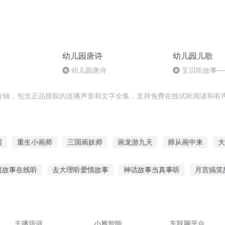
幼儿园唐诗
幼儿园儿歌
幼儿园唐诗
宝贝听故事—
你 BY 杨欣怡&
专辑，包含正品授权的连播声音和文字全集，支持免费在线试听阅读和有声
国
重生小画师
三国画妖师
画龙游九天
师从画中来
大
画界仙尊
重生之大画家
异界之以画成神
画像里的男人
篇故事在线听
去大理听爱情故事
神话故事当真事听
月宫搞笑
画像
听老兵讲故事
听乌鸦说感情的故事
小孩在听故事简笔画
听没
讲故事的人
飞机故事粤语在线听
主播培训
小雅智能
车联网平台