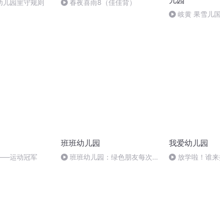
儿园
幼儿园里守规则
春夜喜雨8（佳佳背）
岐黄 果雪儿
育绘本朗读 健
在行动
班班幼儿园
我爱幼儿园
——运动冠军
班班幼儿园：绿色朋友每次考
放学啦！谁来
试，都得F分，这是为何呢