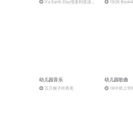
It's Earth Day维多利亚读小
192K-Book4
毛人系列《地球日》慢速英文朗
of Instrument
读
幼儿园音乐
幼儿园歌曲
五只猴子吃香蕉
18中班上学