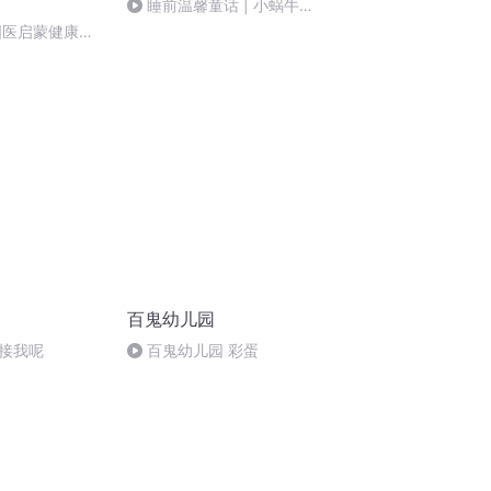
睡前温馨童话 | 小蜗牛
的“两”个朋友
国医启蒙健康教
康中国战略幼儿园
百鬼幼儿园
接我呢
百鬼幼儿园 彩蛋