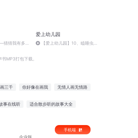
爱上幼儿园
—猜猜我有多爱
【爱上幼儿园】10、瞌睡虫
妈妈
的大口袋+Baby's Ave Verum
Corpus
书MP3打包下载。
画三千
你好像在画我
无情人画无情路
长情一画星月
一画天下
倾世云画
故事在线听
适合散步听的故事大全
有耳朵的兔子故事
夜听故事文字稿
手机端
企业版