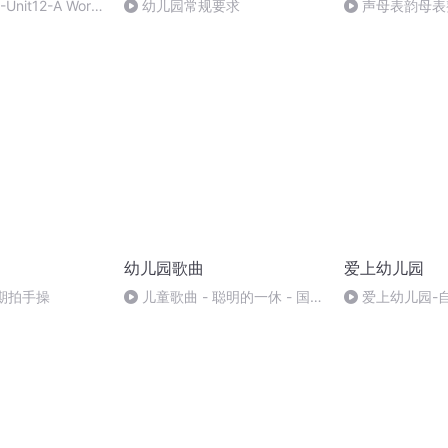
-Unit12-A World
幼儿园常规要求
声母表韵母表
s-02
幼儿园歌曲
爱上幼儿园
期拍手操
儿童歌曲 - 聪明的一休 - 国语
爱上幼儿园-
版