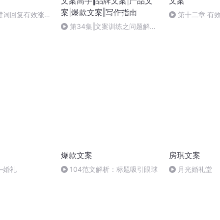
文案高手‖品牌文案|产品文
文案
案|爆款文案‖写作指南
键词回复有效涨
第十二章 有
命名、定价、应
第34集‖文案训练之问题解决
法
爆款文案
房琪文案
—婚礼
104范文解析：标题吸引眼球
月光婚礼堂