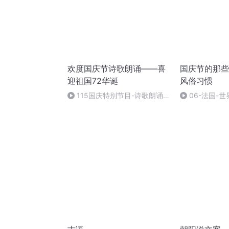
欢度国庆节诗歌朗诵——喜
国庆节的那些
迎祖国72华诞
风俗习惯
115国庆特别节目-诗歌朗诵-
06-法国-
中国梦
国庆节的那些