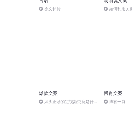
古语
朝阳说文案
徐文长传
如何利用关
粉？
爆款文案
博肖文案
风头正劲的短视频究竟是什
博君一肖—
么？