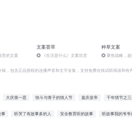
文案荟萃
种草文案
深意的文案
《生活是什么》文案欣赏
聚焦战略，超
专辑，包含正品授权的连播声音和文字全集，支持免费在线试听阅读和有声
大庆第一恶
快斗与青子的情人节
嘉庆皇帝
千年情节之三
十二个情人节
穿越之大庆帝国
庆余年之长歌行
异能重生西门
故事
听哭了有故事多的人
安全教育听的故事
听故事我的爷爷
大庆皇太子
重庆儿女
孩故事在线听
讲故事给谁听文案短句
朱棣的故事在线听
灵魂