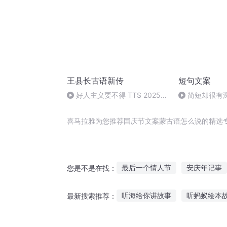
王县长古语新传
短句文案
好人主义要不得 TTS 2025-
简短却很有
06-15 06:22:36
喜马拉雅为您推荐国庆节文案蒙古语怎么说的精选
最后一个情人节
安庆年记事
您是不是在找：
庆云传奇
庆阳成长手札
听海给你讲故事
听蚂蚁绘本
最新搜索推荐：
那年那月那时节
一人有庆
大道真人故事在线听
猫咪男