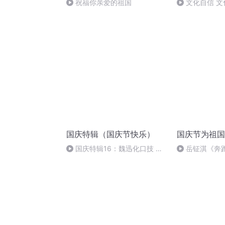
祝福你亲爱的祖国
文化自信 文
国庆特辑（国庆节快乐）
国庆节为祖国
国庆特辑16：魏迅化口技 二
岳钲淇《奔
胡 东方红+一般唱法和原生态