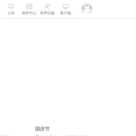
上传
创作中心
有声出版
客户端
国庆节