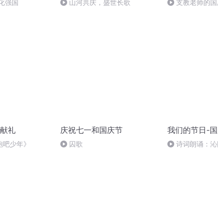
化强国
山河共庆，盛世长歌
支教老师的国
献礼
庆祝七一和国庆节
我们的节日-
跑吧少年》
囚歌
诗词朗诵：沁
读者：张继军