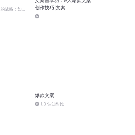
文案基本功：9大爆款文案
创作技巧|文案
效的战略：如何
对替代品
爆款文案
1.3 认知对比