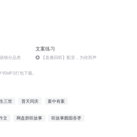
文案练习
级细分品类
【直播回听】配音，为你而声
书MP3打包下载。
生三世
普天同庆
案中有案
庆
重生之西门庆
庆元纪年
作文
网盘群听故事
听故事囫囵吞枣
净化故事在线听
宝宝睡觉前听故事文字