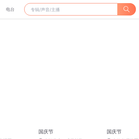
电台
国庆节
国庆节