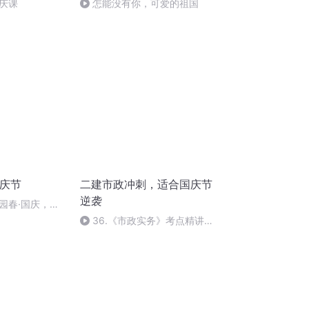
庆课
怎能没有你，可爱的祖国
国庆节
二建市政冲刺，适合国庆节
逆袭
园春·国庆，朗
36.《市政实务》考点精讲第
36节课_2020926212025