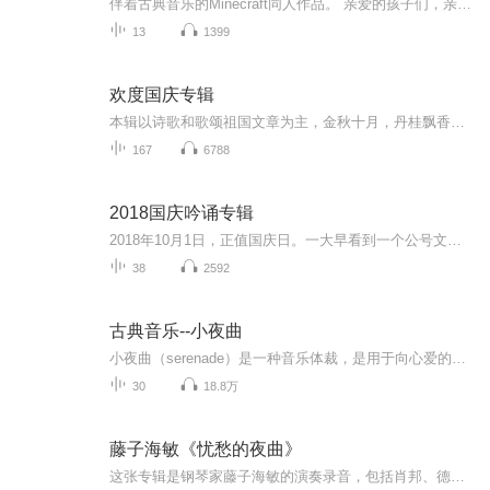
伴着古典音乐的Minecraft同人作品。 亲爱的孩子们，亲爱的爸爸妈妈们！ 许多家庭都有一个美妙的传统：在晚上睡觉之前一起读书。这里我们把保罗和莫尔默的小夜曲编成了一个曲集，愿它能让你们安享愉快的夜晚、舒适的睡眠和美丽的梦境。 有一天晚上，保罗和爸爸妈妈，还有他心爱的动物玩偶莫尔默，第一次共同聆听了莫扎特的《小夜曲》。从此，“莫尔默的小夜曲”成了他们晚间活动的新主题。 保罗的妹妹保拉要是还没有睡，也会加入其中。。。
13
1399
欢度国庆专辑
本辑以诗歌和歌颂祖国文章为主，金秋十月，丹桂飘香，在这个充满丰收喜悦的季节里，我们满怀激动和自豪，迎来了中华人民共和国76周年华诞。这不仅是一个庄重的纪念日，更是全体中华儿女共同欢庆的盛大的节日，承载着深厚的民族情感和历史意义.
167
6788
2018国庆吟诵专辑
2018年10月1日，正值国庆日。一大早看到一个公号文章，正是文天祥的《己卯十月一日至燕越五日罹狴犴有感而赋》。当然，彼十一非当今的十一。不过数字的巧合还是让人感触，今天拿来读一读，体味一番历史英杰的民族情怀，恰也当时。 根据诗题来看，这组诗是写于十月一日至十月五日之间，是文天祥被俘之后所作，这些诗作不仅有凛凛正气，更也能看的到他百端交集的复杂情感。另一首于右任先生的《望大陆》，微信公号有称《望乡》，一句“山之上国之殇”荡气回肠，一并兴起拿来读了一读。仓促间多有瑕疵...
38
2592
古典音乐--小夜曲
小夜曲（serenade）是一种音乐体裁，是用于向心爱的人表达情意的歌曲。起源于欧洲中世纪骑士文学，流传于西班牙、意大利等欧洲国家。最初，小夜曲由青年男子夜晚对着情人的窗口歌唱，倾诉爱情，旋律优美、委婉、缠绵，常用吉他或曼陀林伴奏。随着时代的发展，其形式也有所发展。
30
18.8万
藤子海敏《忧愁的夜曲》
这张专辑是钢琴家藤子海敏的演奏录音，包括肖邦、德彪西、李斯特、舒伯特、勃拉姆斯的独奏作品。音乐外在的戏剧性对比，包括节奏、力量幅度、速度，都不是藤子海敏最关心的。她几乎以相同的脉搏来处理截然不同的作品，就像李斯特《帕格尼尼主题练习曲》中...