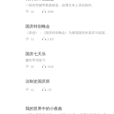
一组肖邦钢琴夜曲精选，由博主本人亲自制作。
10
3038
国庆特别晚会
《原创》：《国庆特别晚会》为展现国庆的喜庆与祖国的深情我将以具体的场景切入从清晨升旗的庄严到街头巷尾的欢庆到历史与当下的交融，用优美的笔触传递对祖国的热爱与自豪！用诗歌和情感美文形式，歌颂祖国的繁荣富强，祝人民幸福安康！
12
2.9万
国庆七天乐
魔性早功练习
10
1518
法制史国庆班
12
1万
我的世界中的小夜曲