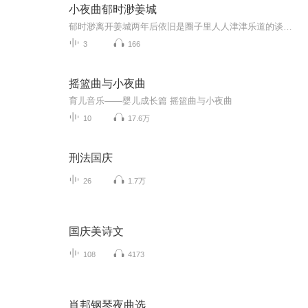
小夜曲郁时渺姜城
郁时渺离开姜城两年后依旧是圈子里人人津津乐道的谈资。一个佣人的女儿，不知廉耻地勾引容家少爷，甚至不惜以孩子为代价逼迫容既娶她。所以，被踢出局是应该的，身败名裂也是应该的。只是谁也没想到两年后，有人亲眼看见容既双眼通红的攥着女人的手，声音...
3
166
摇篮曲与小夜曲
育儿音乐——婴儿成长篇 摇篮曲与小夜曲
10
17.6万
刑法国庆
26
1.7万
国庆美诗文
108
4173
肖邦钢琴夜曲选