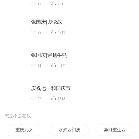
17
701
张国庆|舆论战
22
4713
张国庆|穿越牛熊
91
4.2万
庆祝七一和国庆节
24
1818
您是不是在找：
重庆儿女
水浒西门庆
异能重生西门庆