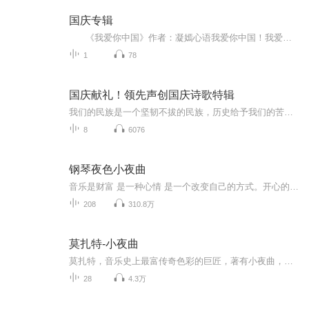
国庆专辑
《我爱你中国》作者：凝嫣心语我爱你中国！我爱你春天蓬勃的秧苗；我爱你秋日金黄的硕果。我爱你中国！我爱你青松气质，我爱你红梅品格！我爱你家乡的甜蔗好像乳汁滋润着我的心窝。我爱你中国，我要把最美的歌儿献给你，我的母亲我的祖国。我爱你中国，我爱...
1
78
国庆献礼！领先声创国庆诗歌特辑
我们的民族是一个坚韧不拔的民族，历史给予我们的苦难都变成了闪着金光的勋章！我们的国家是一个龙腾虎跃的国家，那条巨龙正以不可阻挡之势崛起于神奇的东方！------------------------------------------------值此祖国70周年华诞之际，领先声创以诗歌向祖国献礼！用我们的声音、用我们的热血、用我们的灵魂诵读经典爱国篇章，歌颂我们的祖国！永远繁荣富强！
8
6076
钢琴夜色小夜曲
音乐是财富 是一种心情 是一个改变自己的方式。开心的时候 听节奏欢快的旋律伤心的时候 听节奏缓慢的旋律兴奋的时候 听节奏高昂的旋律它能表达出你的心情 释放你的压力 找到你的共鸣夜曲 钢琴 舒缓 梦乡
208
310.8万
莫扎特-小夜曲
莫扎特，音乐史上最富传奇色彩的巨匠，著有小夜曲，长笛北重奏，进行曲横笛协奏曲，第4、23、25、29、35、36和39号交响曲等。
28
4.3万