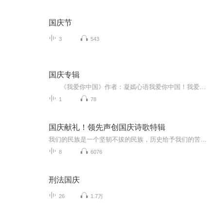
国庆节
3
543
国庆专辑
《我爱你中国》作者：凝嫣心语我爱你中国！我爱你春天蓬勃的秧苗；我爱你秋日金黄的硕果。我爱你中国！我爱你青松气质，我爱你红梅品格！我爱你家乡的甜蔗好像乳汁滋润着我的心窝。我爱你中国，我要把最美的歌儿献给你，我的母亲我的祖国。我爱你中国，我爱...
1
78
国庆献礼！领先声创国庆诗歌特辑
我们的民族是一个坚韧不拔的民族，历史给予我们的苦难都变成了闪着金光的勋章！我们的国家是一个龙腾虎跃的国家，那条巨龙正以不可阻挡之势崛起于神奇的东方！------------------------------------------------值此祖国70周年华诞之际，领先声创以诗歌向祖国献礼！用我们的声音、用我们的热血、用我们的灵魂诵读经典爱国篇章，歌颂我们的祖国！永远繁荣富强！
8
6076
刑法国庆
26
1.7万