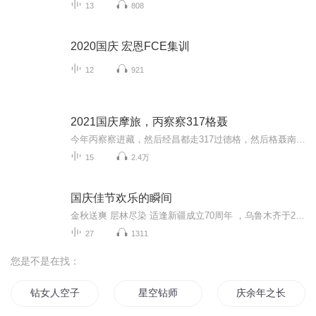
13
808
2020国庆 宏恩FCE集训
12
921
2021国庆摩旅，丙察察317格聂
今年丙察察进藏，然后经昌都走317过德格，然后格聂南线，最后沙溪古镇收尾。
15
2.4万
国庆佳节欢乐的瞬间
金秋送爽 层林尽染 适逢新疆成立70周年 ，乌鲁木齐于2025年9月23日迎来党中央和习大大带领的慰问团。新疆各族群众欢欣鼓舞，热烈欢迎。
27
1311
您是不是在找：
钻女人空子
星空钻师
庆余年之长歌行