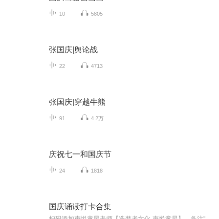
10
5805
张国庆|舆论战
22
4713
张国庆|穿越牛熊
91
4.2万
庆祝七一和国庆节
24
1818
国庆诵读打卡合集
扫码添加声悦童星老师【造梦者文化-声悦童星】，备注“诵读打卡”报名，已添加好友的，直接发送“诵读打卡”报名，报名成功后进入社群。