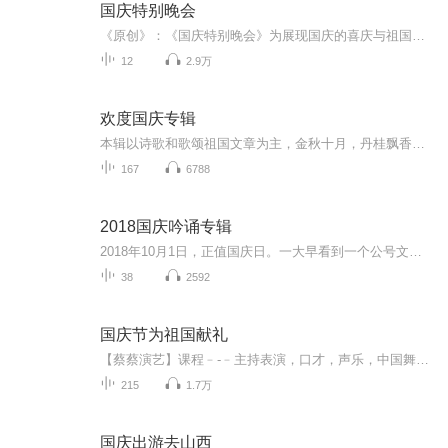
国庆特别晚会
《原创》：《国庆特别晚会》为展现国庆的喜庆与祖国的深情我将以具体的场景切入从清晨升旗的庄严到街头巷尾的欢庆到历史与当下的交融，用优美的笔触传递对祖国的热爱与自豪！用诗歌和情感美文形式，歌颂祖国的繁荣富强，祝人民幸福安康！
12
2.9万
欢度国庆专辑
本辑以诗歌和歌颂祖国文章为主，金秋十月，丹桂飘香，在这个充满丰收喜悦的季节里，我们满怀激动和自豪，迎来了中华人民共和国76周年华诞。这不仅是一个庄重的纪念日，更是全体中华儿女共同欢庆的盛大的节日，承载着深厚的民族情感和历史意义.
167
6788
2018国庆吟诵专辑
2018年10月1日，正值国庆日。一大早看到一个公号文章，正是文天祥的《己卯十月一日至燕越五日罹狴犴有感而赋》。当然，彼十一非当今的十一。不过数字的巧合还是让人感触，今天拿来读一读，体味一番历史英杰的民族情怀，恰也当时。 根据诗题来看，这组诗是写于十月一日至十月五日之间，是文天祥被俘之后所作，这些诗作不仅有凛凛正气，更也能看的到他百端交集的复杂情感。另一首于右任先生的《望大陆》，微信公号有称《望乡》，一句“山之上国之殇”荡气回肠，一并兴起拿来读了一读。仓促间多有瑕疵...
38
2592
国庆节为祖国献礼
【蔡蔡演艺】课程﹣-﹣主持表演，口才，声乐，中国舞，民族舞。独特的小舞台，专业的录音棚，每一位同学都能成为优秀的小明星。独特的教学模式，轻松上课，快乐学习！知名主持人，舞蹈家，高级教师任职授课！江南总校：河沟街42号三楼 18545856430江北分校...
215
1.7万
国庆出游去山西