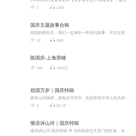
7
2303
国庆主题故事合辑
祖国妈妈生日，我们一起来听一听系列故事。不仅仅有《我的祖国》，还有红军故事，也有关于战争的故事，让大家体会到和平年代的不易。
12
2600
陈国庆-上海滑稽
149
126.8万
祖国万岁｜国庆特辑
家有山河锦绣，国有岁月芳华。热烈庆祝中华人民共和国成立73周年！
6
82.1万
慢语诉山河｜国庆特辑
慢语诉山河·国庆特辑 序 当秋风掠过天安门的红墙，当桂香漫过万里长江的碧波，我总愿慢下脚步，以声为笔，轻轻描摹这山河的模样。 不必追赶喧嚣的潮，也无需堆砌华丽的词——这一辑里，每一段朗诵都是心底的低语：是对着塞北草原的星子说“国泰”，是向着...