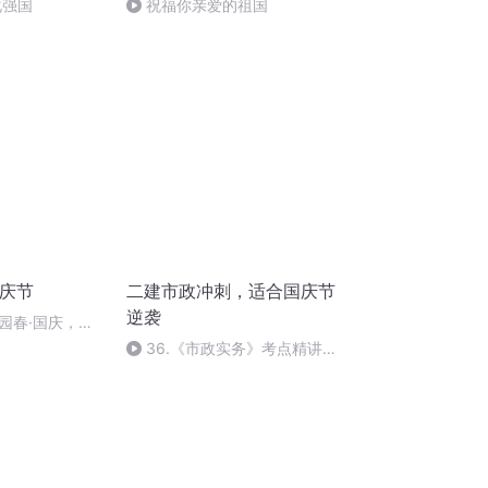
化强国
祝福你亲爱的祖国
国庆节
二建市政冲刺，适合国庆节
逆袭
园春·国庆，朗
36.《市政实务》考点精讲第
36节课_2020926212025