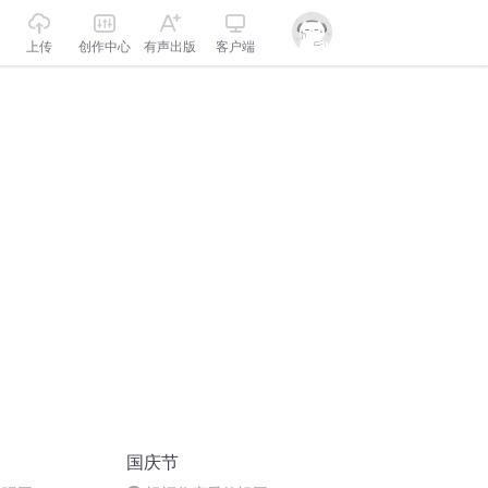
上传
创作中心
有声出版
客户端
国庆节