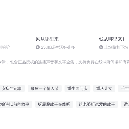
风从哪里来
钱从哪里来1
倒的驴
25.低碳生活好处多
上坡路和下坡
路。
专辑，包含正品授权的连播声音和文字全集，支持免费在线试听阅读和有声
安庆年记事
最后一个情人节
重生西门庆
重庆儿女
千年
着空间玩转还珠
十二个情人节
嘉庆皇帝
孙悟明玩转龙珠
大娘讲以前的故事
呀屁股故事在线听
给老婆听恋爱的故事
适
的情人节
大庆皇太子
玩命的节奏
人喜欢听的故事
宋小宝听故事在线收听
小群故事在线听
催眠