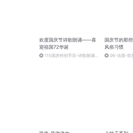
欢度国庆节诗歌朗诵——喜
国庆节的那些
迎祖国72华诞
风俗习惯
115国庆特别节目-诗歌朗诵-
06-法国-
中国梦
国庆节的那些