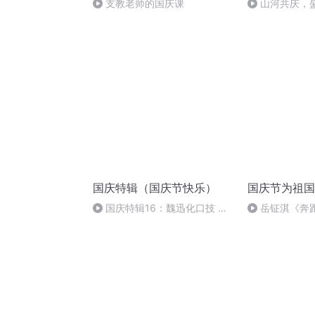
支教老师的国庆课
山河共庆，
国庆特辑（国庆节快乐）
国庆节为祖国
国庆特辑16：魏迅化口技 二
岳钲淇《奔
胡 东方红+一般唱法和原生态