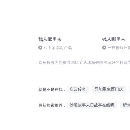
我从哪里来
钱从哪里来
和上帝唱对台戏
一投被钱压
喜马拉雅为您推荐国庆节从珠海去哪里玩好的精选
庆云传奇
异能重生西门庆
您是不是在找：
一人有庆
大庆第一恶
带
沙雕故事末日故事在线听
听
最新搜索推荐：
那年那月那时节
快斗与青子
夜深合适听故事的句子
浠水