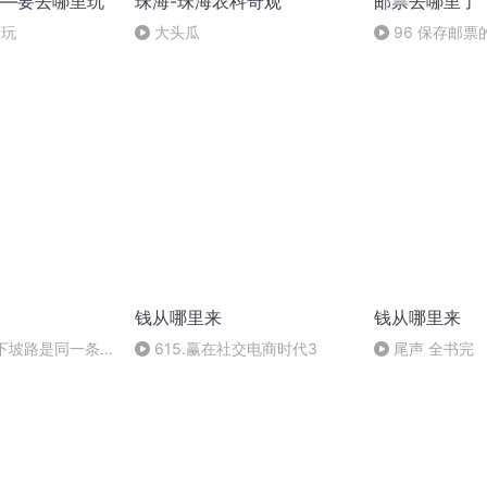
—要去哪里玩
珠海-珠海农科奇观
邮票去哪里了
里玩
大头瓜
96 保存邮
么？（完）
钱从哪里来
钱从哪里来
和下坡路是同一条
615.赢在社交电商时代3
尾声 全书完