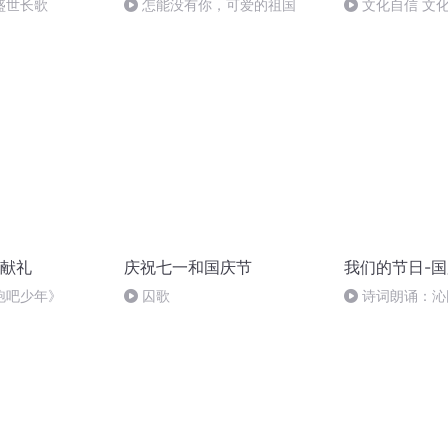
盛世长歌
怎能没有你，可爱的祖国
文化自信 文
献礼
庆祝七一和国庆节
我们的节日-
跑吧少年》
囚歌
诗词朗诵：沁
读者：张继军