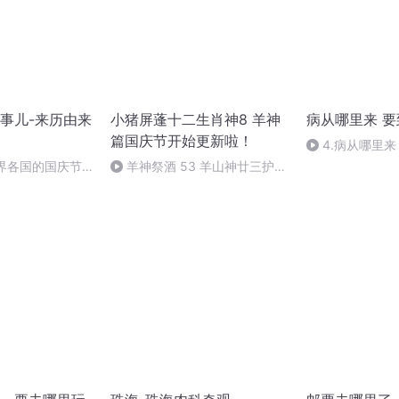
事儿-来历由来
小猪屏蓬十二生肖神8 羊神
病从哪里来 
篇国庆节开始更新啦！
4.病从哪里来
（四）
世界各国的国庆节-
羊神祭酒 53 羊山神廿三护祭
事儿
坛 敬天地白泽做祭酒（4）