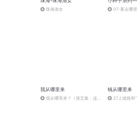
珠海-珠海渔女
小种子系列—
珠海渔女
07-要去哪
我从哪里来
钱从哪里来
我从哪里来？（第五集：这就
27上坡路
是唯一正确的答案吗？）
路