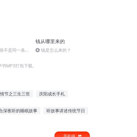
钱从哪里来的
路不是同一条
钱是怎么来的？
书MP3打包下载。
情节之三生三世
庆阳成长手札
穿越之大庆帝国
庆余年之长歌行
合深夜听的睡眠故事
听故事讲述传统节日
阅读故事在线听
8岁小孩听故事上瘾
手机端