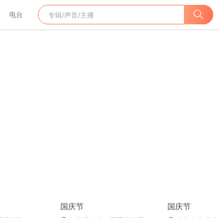
电台
国庆节
国庆节