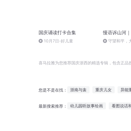
国庆诵读打卡合集
慢语诉山河｜
10月7日-好儿童
守望和平，
喜马拉雅为您推荐国庆浙西的精选专辑，包含正品
浙南与衾
重庆儿女
异能
您是不是在找：
大庆第一恶
穿越之大庆帝国
幼儿园听故事绘画
看图说话
最新搜索推荐：
重生之西门庆
庆余年之长歌
听什么故事让我快乐
孩子喜