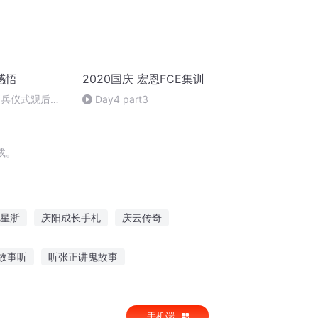
感悟
2020国庆 宏恩FCE集训
阅兵仪式观后感
Day4 part3
朗读者：卞雨祺
载。
星浙
庆阳成长手札
庆云传奇
野望
庆元纪年
快穿之吉庆有余
故事听
听张正讲鬼故事
人故事在线听
幼儿听故事观察评价语
手机端