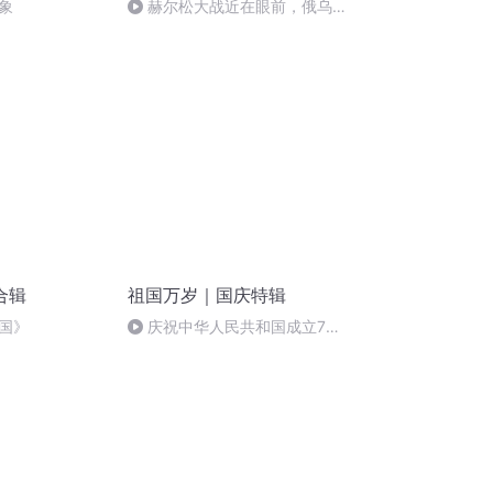
象
赫尔松大战近在眼前，俄乌冲
突的关键之战，将会如何发展？
合辑
祖国万岁｜国庆特辑
国》
庆祝中华人民共和国成立73
周年 天安门广场举行升国旗仪式