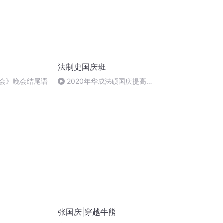
法制史国庆班
会》晚会结尾语
2020年华成法硕国庆提高班
法制史马志冰 (12)
张国庆|穿越牛熊