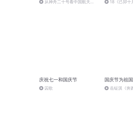
从神舟二十号看中国航天
18《己卯
的“隐形实力”
日罹狴犴有感而
文天祥 自由吟
庆祝七一和国庆节
国庆节为祖国
囚歌
岳钲淇《奔