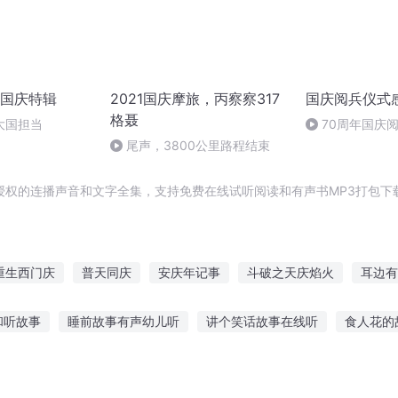
国庆特辑
2021国庆摩旅，丙察察317
国庆阅兵仪式
格聂
大国担当
70周年国庆
作者：卞雨祺 
尾声，3800公里路程结束
授权的连播声音和文字全集，支持免费在线试听阅读和有声书MP3打包下
重生西门庆
普天同庆
安庆年记事
斗破之天庆焰火
耳边有
大庆皇太子
嘉庆皇帝
一人有庆
大官人西门庆
庆之的
和听故事
睡前故事有声幼儿听
讲个笑话故事在线听
食人花的
行
欢听故事看书
我讲故事给你听烟台
听绘本故事拔萝卜
长篇情