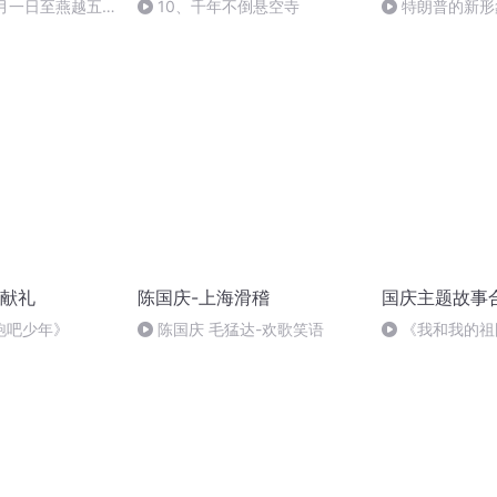
十月一日至燕越五
10、千年不倒悬空寺
特朗普的新形
赋》组律18首
诵
献礼
陈国庆-上海滑稽
国庆主题故事
跑吧少年》
陈国庆 毛猛达-欢歌笑语
《我和我的祖