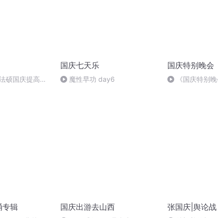
国庆七天乐
国庆特别晚会
成法硕国庆提高班
魔性早功 day6
《国庆特别晚
诵专辑
国庆出游去山西
张国庆|舆论战