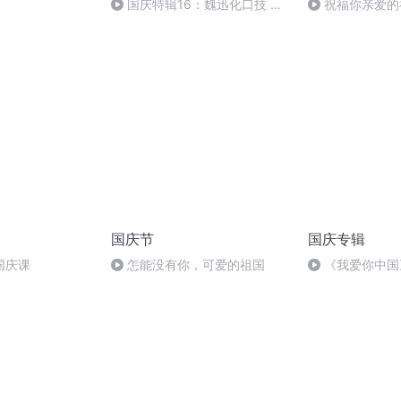
国庆特辑16：魏迅化口技 二
祝福你亲爱的
胡 东方红+一般唱法和原生态
国庆节
国庆专辑
国庆课
怎能没有你，可爱的祖国
《我爱你中国