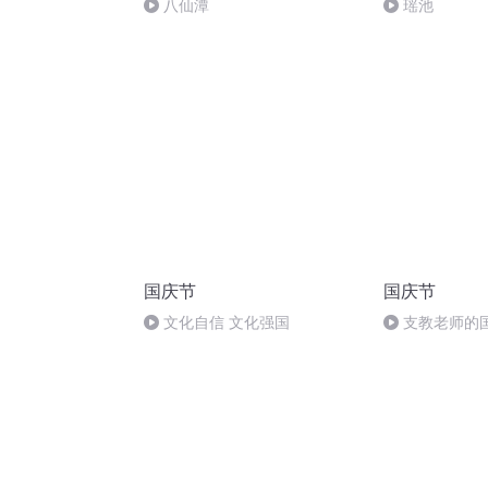
八仙潭
瑶池
国庆节
国庆节
文化自信 文化强国
支教老师的