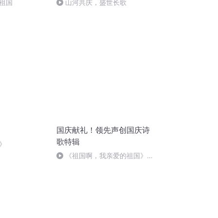
祖国
山河共庆，盛世长歌
国庆献礼！领先声创国庆诗
歌特辑
》
《祖国啊，我亲爱的祖国》温
婉