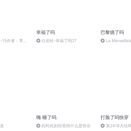
幸福了吗
巴黎烧了吗
-15作者：李翊
白岩松-幸福了吗27
La Marseil
嗨 睡了吗
打脸了吗快穿
恶龙
此时此刻你觉得什么是快乐
第2418大结