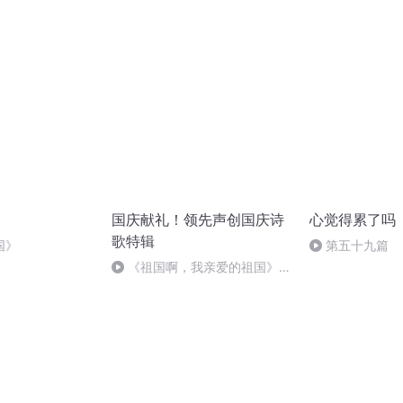
国庆献礼！领先声创国庆诗
心觉得累了吗
歌特辑
国》
第五十九篇
《祖国啊，我亲爱的祖国》温
婉