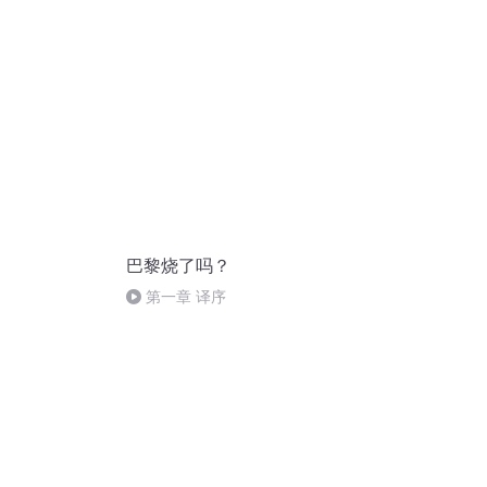
巴黎烧了吗？
第一章 译序