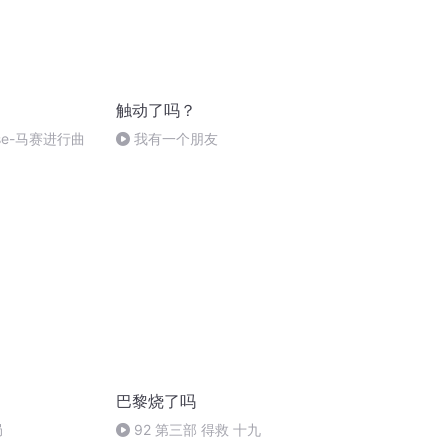
触动了吗？
laise-马赛进行曲
我有一个朋友
巴黎烧了吗
局
92 第三部 得救 十九