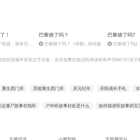
了！
巴黎烧了吗？
巴黎烧了吗?
千喧嚣，我有岂敢
巴黎烧了吗？（得救）终结篇
巴黎烧了吗2
授权的连播声音和文字全集，支持免费在线试听阅读和有声书MP3打包下
重生西门庆
异能重生西门庆
庆元纪年
庆阳成长手札
水
王启年
庆之的野望
大庆皇太子
快穿之吉庆有余
大庆第一
巴达僵尸故事在线听
户外听故事好处是什么
如何描述听故事的宝
安庆年记事
故事在线听水浒传
睡起故事合集在线听
青年女子听恐怖故事好吗
故事全集免费听
听妈妈故事视频大全播放
听故事下载什么app好
主播培训
小雅智能
车联网平台