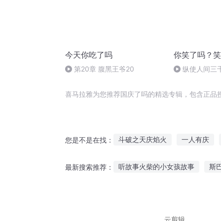
今天你吃了吗
你笑了吗？笑
第20章 腹黑王爷20
纵使人间三
逍遥！
喜马拉雅为您推荐国庆了吗的精选专辑，包含正品
斗破之天庆焰火
一人有庆
您是不是在找：
重生之西门庆
庆余年之我叫
听故事火柴的小女孩故事
斯
最新搜索推荐：
普天同庆
大官人西门庆
女朋友听初恋的故事
睡前听
故事主播小故事在线听
爸爸
云剪辑