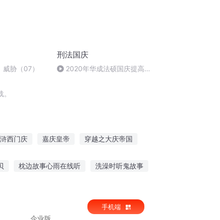
刑法国庆
：威胁（07）
2020年华成法硕国庆提高班
刑法陈 (26)
载。
浒西门庆
嘉庆皇帝
穿越之大庆帝国
恶
庆余年之长歌行
庆云传奇
贝
枕边故事心雨在线听
洗澡时听鬼故事
鸡汤很甜故事在线听
手机端
企业版