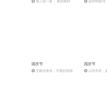
第三四一夜： 家的模样
国庆特辑16
胡 东方红+一
国庆节
国庆节
怎能没有你，可爱的祖国
山河共庆，