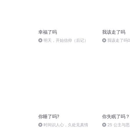
幸福了吗
我该走了吗
明天，开始信仰（后记）
我该走了吗0
云译者：张芸
你睡了吗?
你失眠了吗？
时间识人心，久处见真情
25 公主与