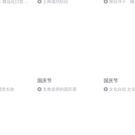
：魏迅化口技 二
王帅成功经历
辣目洋子：她
般唱法和原生态
不用就废了
国庆节
国庆节
盛世长歌
支教老师的国庆课
文化自信 文