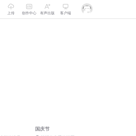
上传
创作中心
有声出版
客户端
国庆节