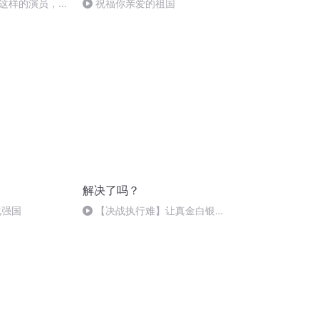
这样的演员，再
祝福你亲爱的祖国
解决了吗？
化强国
【决战执行难】让真金白银回
到胜诉人手中