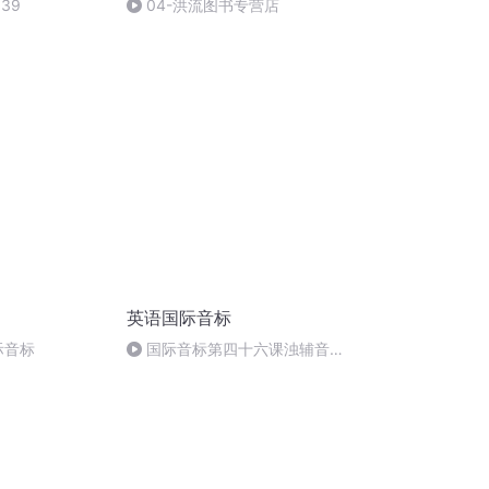
39
04-洪流图书专营店
英语国际音标
际音标
国际音标第四十六课浊辅音
[w]的发音详解