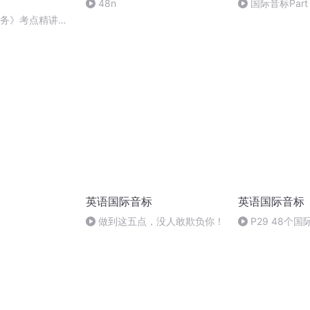
48n
国际音标Part 
实务》考点精讲第
26212025
英语国际音标
英语国际音标
做到这五点，没人敢欺负你！
P29 48个国