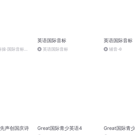
英语国际音标
英语国际音标
标操·国际音标学
英语国际音标
辅音-θ
辅音音素【截选
先声创国庆诗
Great国际青少英语4
Great国际青