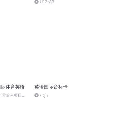
U12-A3
T国际体育英语
英语国际音标卡
国奥运游泳项目选
/ tʃ /