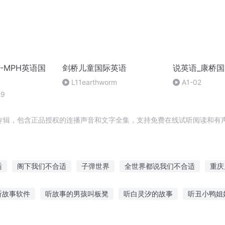
-MPH英语国
剑桥儿童国际英语
说英语_康桥
L11earthworm
A1-02
29
专辑，包含正品授权的连播声音和文字全集，支持免费在线试听阅读和有声
适
阁下我们不合适
子弹世界
全世界都说我们不合适
重庆
越之大庆帝国
一人有庆
据说我们很合适
适可而止
重生之
听故事软件
听故事的男孩叫板凳
听白灵汐的故事
听丑小鸭姐
世
我真不适合当盟主
适者之生存
故事在线听
听故事六个仆人在线听
90后都听的故事
猴子听佛