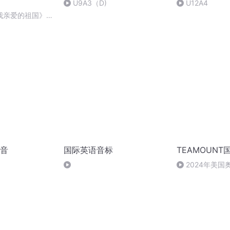
U9A3（D)
U12A4
我亲爱的祖国》温
音
国际英语音标
TEAMOUN
2024年美
拔赛