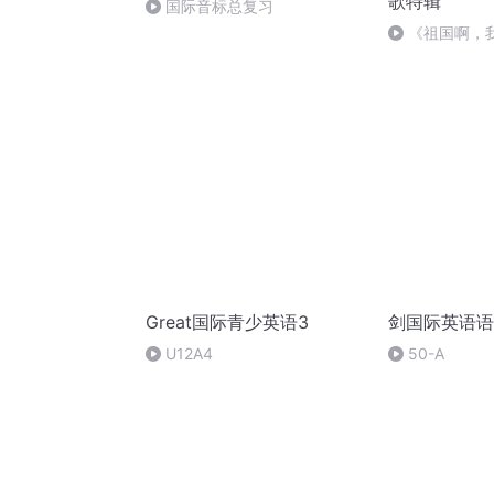
歌特辑
国际音标总复习
《祖国啊，
婉
Great国际青少英语3
剑国际英语语
U12A4
50-A