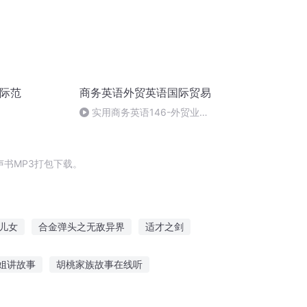
国际范
商务英语外贸英语国际贸易
实用商务英语146-外贸业务
向客户表达合作意愿
书MP3打包下载。
儿女
合金弹头之无敌异界
适才之剑
闲适人生
庆云传奇
姐讲故事
胡桃家族故事在线听
祖讲话故事视频
带领大家听故事的好处