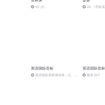
音标课
逆袭
45-[r]
36.《市政
36节课_20209
英语国际音标
英语国际音标
英语国际音标测试卷（七、朗
辅音28个
读下列音标词）