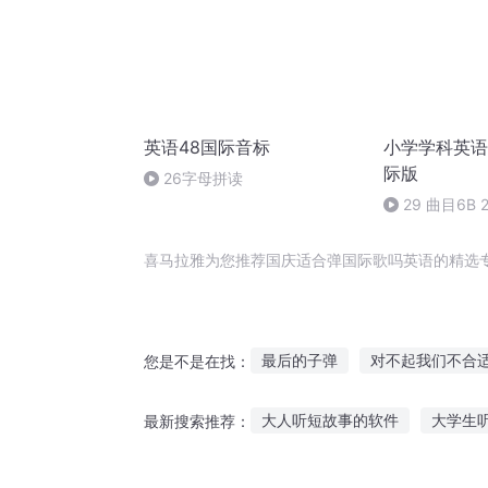
英语48国际音标
小学学科英语
际版
26字母拼读
29 曲目6B 
喜马拉雅为您推荐国庆适合弹国际歌吗英语的精选
最后的子弹
对不起我们不合
您是不是在找：
适者命也
大庆皇太子
穿
大人听短故事的软件
大学生
最新搜索推荐：
精灵学院的不适合者
适逢末
儿童绘本故事听读
挑战砖块