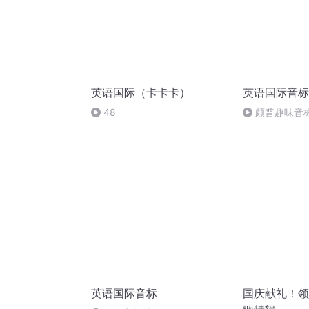
英语国际（卡卡卡）
英语国际音标
48
颇普趣味音
习·元音音素·
版】
英语国际音标
国庆献礼！领