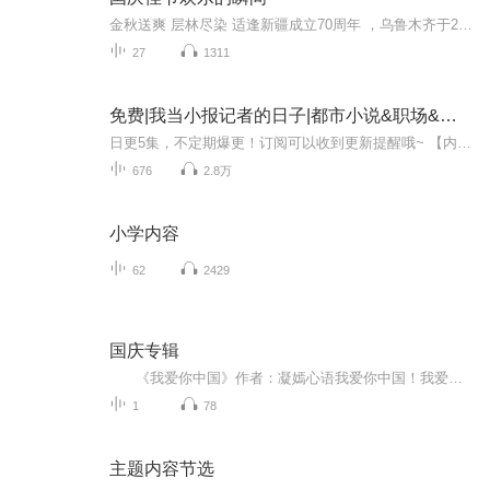
金秋送爽 层林尽染 适逢新疆成立70周年 ，乌鲁木齐于2025年9月23日迎来党中央和习大大带领的慰问团。新疆各族群众欢欣鼓舞，热烈欢迎。
27
1311
免费|我当小报记者的日子|都市小说&职场&情感
日更5集，不定期爆更！订阅可以收到更新提醒哦~ 【内容简介】 在这个充满新闻与欲望交织的都市，江枫，一名才华横溢的年轻记者，在蓝月这位资深主编的精心指导下，迅速成长为业界新星。然而，生活并非只有工作，当江枫的目光被蓝月那成熟迷人的魅力所吸引...
676
2.8万
小学内容
62
2429
国庆专辑
《我爱你中国》作者：凝嫣心语我爱你中国！我爱你春天蓬勃的秧苗；我爱你秋日金黄的硕果。我爱你中国！我爱你青松气质，我爱你红梅品格！我爱你家乡的甜蔗好像乳汁滋润着我的心窝。我爱你中国，我要把最美的歌儿献给你，我的母亲我的祖国。我爱你中国，我爱...
1
78
主题内容节选