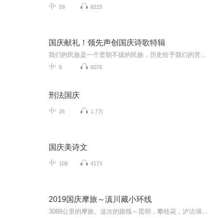
59
8215
国庆献礼！领先声创国庆诗歌特辑
我们的民族是一个坚韧不拔的民族，历史给予我们的苦难都变成了闪着金光的勋章！我们的国家是一个龙腾虎跃的国家，那条巨龙正以不可阻挡之势崛起于神奇的东方！------------------------------------------------值此祖国70周年华诞之际，领先声创以诗歌向祖国献礼！用我们的声音、用我们的热血、用我们的灵魂诵读经典爱国篇章，歌颂我们的祖国！永远繁荣富强！
8
6076
刑法国庆
26
1.7万
国庆美诗文
108
4173
2019国庆摩旅～滇川藏小环线
3089公里的摩旅。这次的路线～昆明，攀枝花，泸沽湖，香格里拉，乡城，理塘，芒康，德钦，丙中洛，大理，昆明。