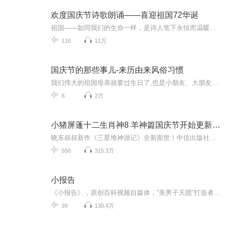
欢度国庆节诗歌朗诵——喜迎祖国72华诞
祖国——如同我们的生命一样，是诗人笔下永恒而温暖的主题。在祖国72周年华诞来临之际，特创建这个诗歌朗诵专辑，诵读经典爱国篇章，和大家一起歌颂祖国，向国庆的献礼！祝愿伟大的祖国繁荣富强，祝愿大家国庆节快乐，度过平安快乐的黄金周假期！
116
11万
国庆节的那些事儿-来历由来风俗习惯
我们伟大的祖国母亲就要过生日了,也是小朋友、大朋友们最喜欢的“国庆小长假”或说“黄金周”还有说”国庆7天乐”的，说法真是不一而足。那么“国庆节”是怎么来的？自古以来国庆节怎么庆贺？新中国国庆节的来历，以及新中国国庆节的庆贺方式又有哪些呢？ ...
6
2万
小猪屏蓬十二生肖神8 羊神篇国庆节开始更新啦！
晓东叔叔新作《三星堆神游记》全新面世！中信出版社出版！京东当当淘宝均有售！点蓝色字收听——《小猪屏蓬爆笑日记2024》《小猪屏蓬爆笑日记2》《小猪屏蓬爆笑日记1》让你笑得喘不上气！《我进故宫当富翁——小猪屏蓬故宫财商笔记》教你成为大富翁！《小...
550
315.3万
小报告
《小报告》，原创百科视频自媒体，“美男子天团”打造者。针对当下热门话题，以报告的形式，演出的方式，解读新闻本质，普及相关知识。打打小报告，习得大百科。
39
130.4万