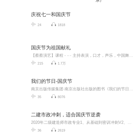
乐）
庆祝七一和国庆节
24
1818
国庆节为祖国献礼
【蔡蔡演艺】课程﹣-﹣主持表演，口才，声乐，中国舞，民族舞。独特的小舞台，专业的录音棚，每一位同学都能成为优秀的小明星。独特的教学模式，轻松上课，快乐学习！知名主持人，舞蹈家，高级教师任职授课！江南总校：河沟街42号三楼 18545856430江北分校...
215
1.7万
我们的节日-国庆节
南京出版传媒集团·南京出版社出版的图书《我们的节日》通过对中国节日文化和节日意义进行深度的挖掘，面向青少年群体构建独具特色的栏目内容，以此丰富春节、元宵节、清明节、端午节、七夕节、中秋节、重阳节等传统节日；六一节、教师节、国庆节等新兴节日的文化内涵和表现形式。促进青少年形成新的节日习俗，提升节日仪式感、认同感。音频作品由金陵朗读者联盟志愿者朗诵，南京音像出版社、金陵图书馆联合制作。
35
8076
二建市政冲刺，适合国庆节逆袭
2020年二级建造师市政专业1、从基础到密训冲刺V2、从精华课程到超压密押V3、0基础同步更新v4、持续更新到2020年考试V5、只要你跟着学让你一次稳拿证V6、渠道超压压题，超压三页纸等独家绝密压题!
36
2619