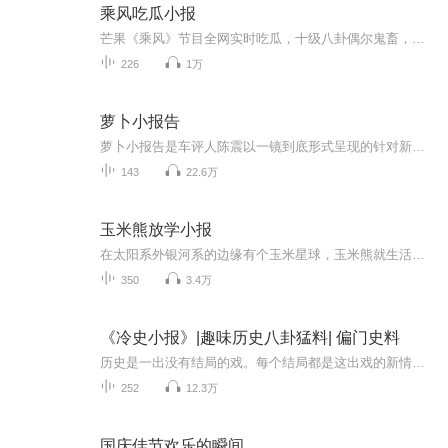
乘风吃瓜小报
芒果《乘风》节目全网实时吃瓜，十级八卦偶尔鬼畜，欢迎订阅。乘风热点零时差，吃瓜前线我当家！微博豆瓣小红书，你的瓜田小秘书！节目所有话题内容基于对微博豆瓣小红书等公共社交平台八卦话题的观察，观点与本播客无关。
226
1万
萝卜小报告
萝卜小报告是车评人陈震以一镜到底形式呈现的针对新车型、热门车型的试驾评测节目。
143
22.6万
玉米熊放学小报
在太阳系外银河系的边缘有个玉米星球，玉米熊就生活在这里。除了在自己的玉米实验室里面捣鼓东西，玉米熊给整个星球种满玉米。玉米熊可以随手解救孩子们的不快乐，也可以让他们安全的成长，还能在小脑袋里面装满世界的秘密。现在玉米熊已经飞抵地球，你得...
350
3.4万
《冷史小报》|趣味历史八卦猛料| 偏门史料
历史是一出没有结局的戏。每个结局都是这出戏的新情节的开始。死亡的历史会复活，过去的历史会变成现在，这都是由于生命的发展要求它们的缘故。当时明月在，曾照彩云归。在当时明月照映之下，历史那些厚重人事物如一朵彩云似地归去来兮。它既是过去，也是...
252
12.3万
国庆佳节欢乐的瞬间