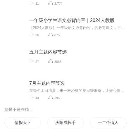
11
2.7万
一年级小学生语文必背内容｜2024人教版
【2024人教版】一年级语文必背内容，含必背课文，古诗词，园地日积月累。
26
875
五月主题内容节选
27
3563
7月主题内容节选
在每个工日清晨，来一杯沁爽的夏日嬷嬷茶，让好心情伴随一整天！
44
3968
您是不是在找：
情报天下
庆阳成长手札
十二个情人节