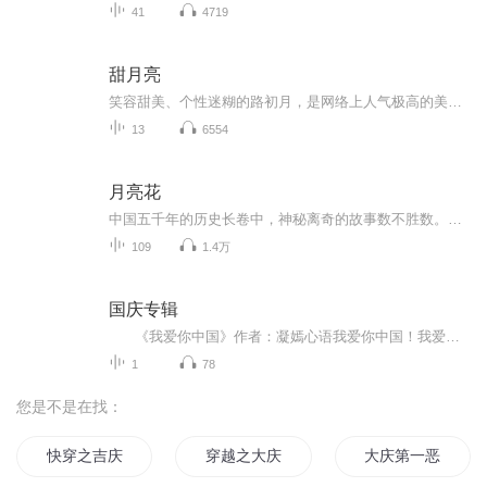
41
4719
甜月亮
笑容甜美、个性迷糊的路初月，是网络上人气极高的美食博主。在他人眼中，工作顺风顺水、爱情甜甜蜜蜜的她似乎已经掌握了幸福的配方。可同为网络红人的男友杜星却突然不告而别，并迅速移情别恋，与此同时路初月发现：热爱烘培的自己竟开始对麦麸过敏。接连的打击令路初月无措，她暂停工作，躲回父母家熬过这场隆冬，因而与十二年未见的邻居大哥何至远重逢。两人间的默契一如往昔。挚爱逝去多年依旧饱受别离之苦的何至远，慢慢从路初月身上感受到了治愈的能量，路初月的内心也逐渐成长起来。月亮缺了又圆，两人的心意却迟迟未能投递……
13
6554
月亮花
中国五千年的历史长卷中，神秘离奇的故事数不胜数。浩瀚西域，神秘楼兰，更是吸引一批又一批的学者与探险家，笔力所及，亦真亦假、百转千回。从楼兰女尸到博斯腾湖，从食人黑蚁到玄石印章。真实与虚幻间，探险寻宝之路由此启程。
109
1.4万
国庆专辑
《我爱你中国》作者：凝嫣心语我爱你中国！我爱你春天蓬勃的秧苗；我爱你秋日金黄的硕果。我爱你中国！我爱你青松气质，我爱你红梅品格！我爱你家乡的甜蔗好像乳汁滋润着我的心窝。我爱你中国，我要把最美的歌儿献给你，我的母亲我的祖国。我爱你中国，我爱...
1
78
您是不是在找：
快穿之吉庆有余
穿越之大庆帝国
大庆第一恶