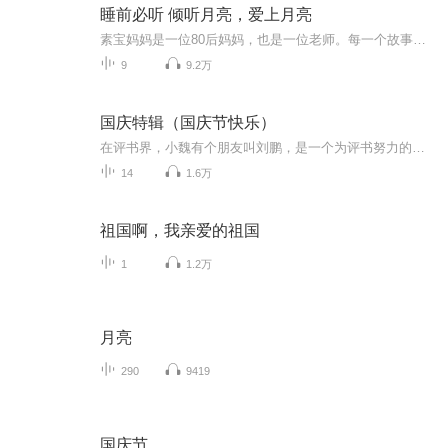
睡前必听 倾听月亮，爱上月亮
素宝妈妈是一位80后妈妈，也是一位老师。每一个故事都是精心挑选，让孩子在故事中成长，爱上阅读！每天都会更新，帮助迷茫的爸爸妈妈领着孩子进入书的海洋！夜空中高高悬挂的月亮会让人产生很多很多的联想。古代的诗人看到月亮会有感而发地写出象“床前明月光，疑是地上霜，举头望明月，低头思故乡”， “但愿人长久，千里共婵娟”这样的句子。还记得小时候的夏天，当满月的夜晚，在皎洁的月光下，月亮是那么的圆，那么大，那么亮，和小伙伴们在操场上不停地游戏、追逐，偶尔也会想想月亮上面是否真的会有嫦娥在守...
9
9.2万
国庆特辑（国庆节快乐）
在评书界，小魏有个朋友叫刘鹏，是一个为评书努力的小伙子。在2021年国庆期间，他想弄个特辑，便烦劳我给他录个爱国题材的评书小段儿。这种事情，不是特殊情况，小魏一般不会拒绝，也就给其录了一个《鲁迅踢鬼》，等他传完，我再传到我的专辑里。另外，小...
14
1.6万
祖国啊，我亲爱的祖国
1
1.2万
月亮
290
9419
国庆节