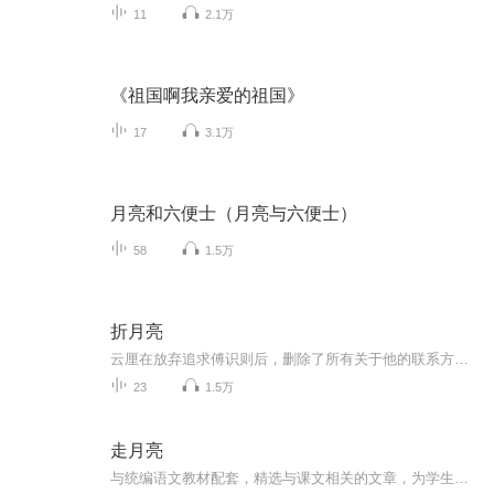
11
2.1万
《祖国啊我亲爱的祖国》
17
3.1万
月亮和六便士（月亮与六便士）
58
1.5万
折月亮
云厘在放弃追求傅识则后，删除了所有关于他的联系方式。然而，命运的红线并未因此断开，两人在后来的日子里再次相遇，并展开了一段温馨而甜蜜的爱情故事。
23
1.5万
走月亮
与统编语文教材配套，精选与课文相关的文章，为学生提供更适合的阅读材料。