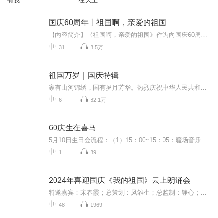
有我
在天上
国庆60周年丨祖国啊，亲爱的祖国
【内容简介】《祖国啊，亲爱的祖国》作为向国庆60周年献礼的重点出版物，由当代著名诗人、河北省作家协会副主席、《诗选刊》杂志主编郁葱担任主编；由中央人民广播电台著名播音指导方明、雅坤和著名朗诵艺术家瞿弦和、张筠英联袂朗诵，倾情演绎。祖国，如...
31
8.5万
祖国万岁｜国庆特辑
家有山河锦绣，国有岁月芳华。热烈庆祝中华人民共和国成立73周年！
6
82.1万
60庆生在喜马
5月10日生日会流程：（1）15：00~15：05：暖场音乐：《隐形的翅膀》~陈叶芝；（2）15：05~15：10：主持人瑾瑜讲话；（3）15：10~15：15：寿星陈叶芝讲话；（4）15：15~15：20：李世亮导演讲话；（5）15：20~15：25：督导老师讲话；（6）15：25~15：30：《...
1
89
2024年喜迎国庆《我的祖国》云上朗诵会
特邀嘉宾：宋春霞；总策划：凤雏生；总监制：静心；总导演：化虹；执行总监：莺子；主持人：静心 化虹
48
1969