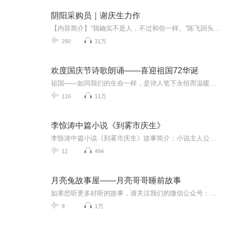
阴阳采购员｜谢庆生力作
【内容简介】“我确实不是人，不过和你一样。”陈飞回头看了看那些抽屉，指着自己的鼻子问道：“我，我真的死了？”老人：“你难道不知道跳下去救人的话，自己会死吗？”“我没来得及想。”“如果让你重来一次，你还会去救人吗？”陈飞沉默了片刻，说道“...
290
31万
欢度国庆节诗歌朗诵——喜迎祖国72华诞
祖国——如同我们的生命一样，是诗人笔下永恒而温暖的主题。在祖国72周年华诞来临之际，特创建这个诗歌朗诵专辑，诵读经典爱国篇章，和大家一起歌颂祖国，向国庆的献礼！祝愿伟大的祖国繁荣富强，祝愿大家国庆节快乐，度过平安快乐的黄金周假期！
116
11万
李惊涛中篇小说《到雾市庆生》
李惊涛中篇小说《到雾市庆生》故事简介：小说主人公李再华回家乡雾市参加一场家族庆生仪式，却如踏入罗刹海市一般，所见匪夷所思，所闻闻所未闻，不仅仪式充满荒诞套路，寿星佬也早在两年前去世，令他踩坑无数，身心俱疲。最后他竟然被扣上“家族异见分子...
12
494
月亮兔故事屋——月亮哥哥睡前故事
如果想听更多好听的故事，请关注我们的微信公众号：月亮兔家族
9
1万