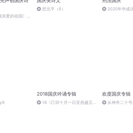
先声创国庆诗
国庆美诗文
刑法国庆
想北平（6）
2020年华
刑法陈 (26)
我亲爱的祖国》温
2018国庆吟诵专辑
欢度国庆专辑
y6
18《己卯十月一日至燕越五
从神舟二十号
日罹狴犴有感而赋》组律18首
的“隐形实力”
文天祥 自由吟诵