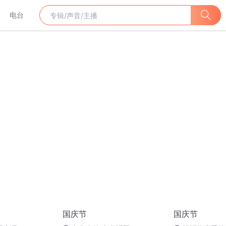
电台
国庆节
国庆节