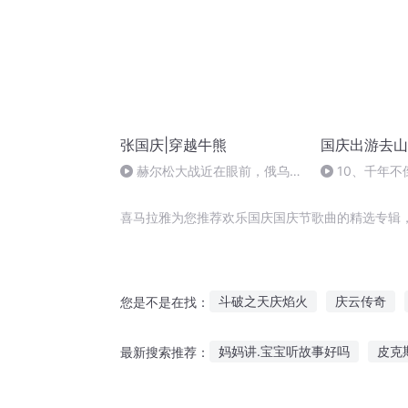
张国庆|穿越牛熊
国庆出游去山
赫尔松大战近在眼前，俄乌冲
10、千年不
突的关键之战，将会如何发展？
喜马拉雅为您推荐欢乐国庆国庆节歌曲的精选专辑
斗破之天庆焰火
庆云传奇
您是不是在找：
庆余年之长歌行
普天同庆
妈妈讲.宝宝听故事好吗
皮克
最新搜索推荐：
重生之西门庆
穿越之大庆帝
章鱼诡异故事在线听
听故事