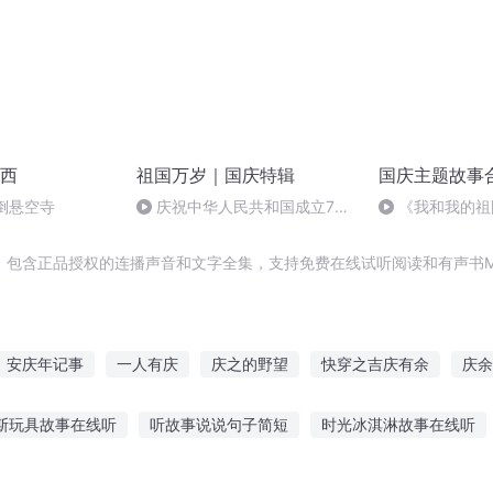
西
祖国万岁｜国庆特辑
国庆主题故事
倒悬空寺
庆祝中华人民共和国成立73
《我和我的祖
周年 天安门广场举行升国旗仪式
，包含正品授权的连播声音和文字全集，支持免费在线试听阅读和有声书M
安庆年记事
一人有庆
庆之的野望
快穿之吉庆有余
庆余
重庆儿女
大官人西门庆
水浒西门庆
庆阳成长手札
庆元
斯玩具故事在线听
听故事说说句子简短
时光冰淇淋故事在线听
国
大庆皇太子
或者评书英语作文
故事未停你未听
听公主故事图片唯美
土狗