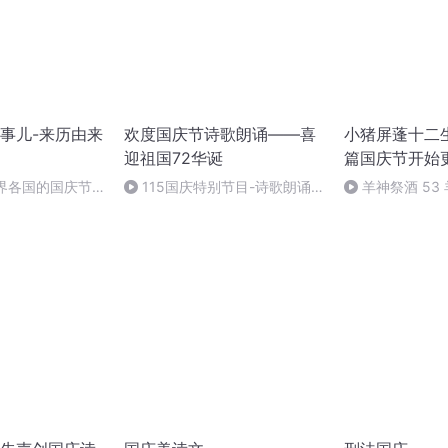
事儿-来历由来
欢度国庆节诗歌朗诵——喜
小猪屏蓬十二生
迎祖国72华诞
篇国庆节开始
世界各国的国庆节-
115国庆特别节目-诗歌朗诵-
羊神祭酒 53
事儿
中国梦
坛 敬天地白泽做