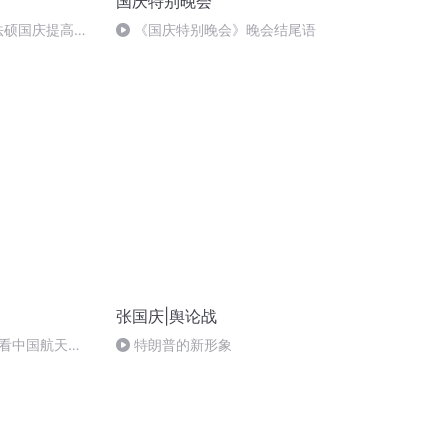
国庆特别晚会
成法硕国庆提高班
《国庆特别晚会》晚会结尾语
张国庆|舆论战
看中国航天
特朗普的新形象