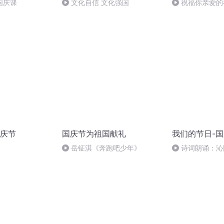
国庆课
文化自信 文化强国
祝福你亲爱的
庆节
国庆节为祖国献礼
我们的节日-
岳钲淇《奔跑吧少年》
诗词朗诵：沁
读者：张继军