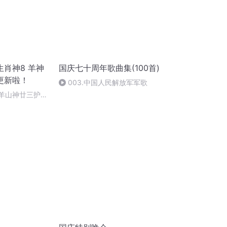
肖神8 羊神
国庆七十周年歌曲集(100首)
更新啦！
003.中国人民解放军军歌
 羊山神廿三护祭
祭酒（4）