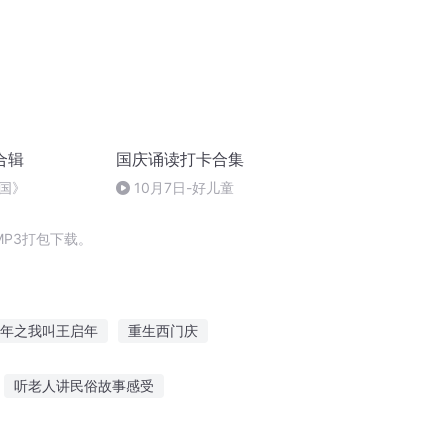
合辑
国庆诵读打卡合集
国》
10月7日-好儿童
P3打包下载。
年之我叫王启年
重生西门庆
纪年
嘉庆皇帝
异能重生西门庆
听老人讲民俗故事感受
故事原声在线听
听故事造句训练语文答案