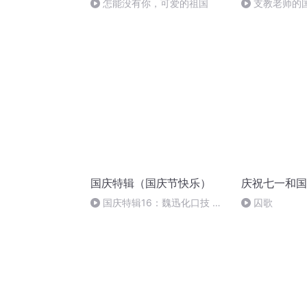
怎能没有你，可爱的祖国
支教老师的
国庆特辑（国庆节快乐）
庆祝七一和国
国庆特辑16：魏迅化口技 二
囚歌
胡 东方红+一般唱法和原生态