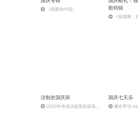
国庆专辑
国庆献礼！领
歌特辑
《我爱你中国》
《祖国啊，
婉
法制史国庆班
国庆七天乐
2020年华成法硕国庆提高班
魔性早功 da
法制史马志冰 (12)