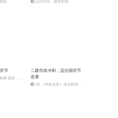
祖国
山河共庆，盛世长歌
国庆节
二建市政冲刺，适合国庆节
逆袭
园春·国庆，朗
36.《市政实务》考点精讲第
36节课_2020926212025