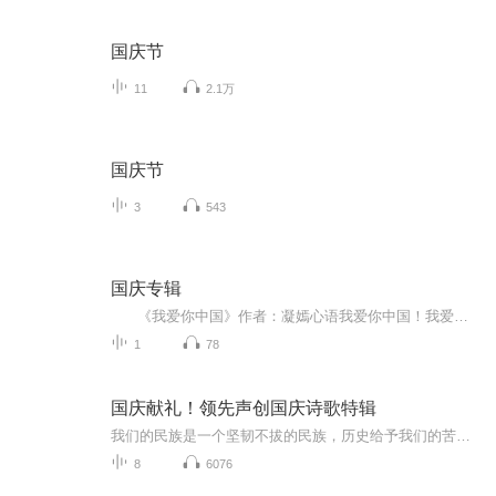
国庆节
11
2.1万
国庆节
3
543
国庆专辑
《我爱你中国》作者：凝嫣心语我爱你中国！我爱你春天蓬勃的秧苗；我爱你秋日金黄的硕果。我爱你中国！我爱你青松气质，我爱你红梅品格！我爱你家乡的甜蔗好像乳汁滋润着我的心窝。我爱你中国，我要把最美的歌儿献给你，我的母亲我的祖国。我爱你中国，我爱...
1
78
国庆献礼！领先声创国庆诗歌特辑
我们的民族是一个坚韧不拔的民族，历史给予我们的苦难都变成了闪着金光的勋章！我们的国家是一个龙腾虎跃的国家，那条巨龙正以不可阻挡之势崛起于神奇的东方！------------------------------------------------值此祖国70周年华诞之际，领先声创以诗歌向祖国献礼！用我们的声音、用我们的热血、用我们的灵魂诵读经典爱国篇章，歌颂我们的祖国！永远繁荣富强！
8
6076