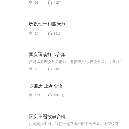
91
4.2万
庆祝七一和国庆节
24
1818
国庆诵读打卡合集
扫码添加声悦童星老师【造梦者文化-声悦童星】，备注“诵读打卡”报名，已添加好友的，直接发送“诵读打卡”报名，报名成功后进入社群。
7
2303
陈国庆-上海滑稽
149
126.8万
国庆主题故事合辑
祖国妈妈生日，我们一起来听一听系列故事。不仅仅有《我的祖国》，还有红军故事，也有关于战争的故事，让大家体会到和平年代的不易。