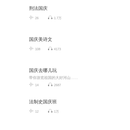
刑法国庆
26
1.7万
国庆美诗文
108
4173
国庆去哪儿玩
带你游览祖国的大好河山……
14
2687
法制史国庆班
12
1万