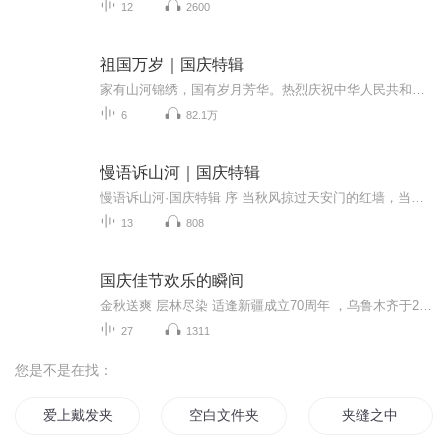
12
2600
祖国万岁｜国庆特辑
家有山河锦绣，国有岁月芳华。热烈庆祝中华人民共和国成立73周年！
6
82.1万
慢语诉山河｜国庆特辑
慢语诉山河·国庆特辑 序 当秋风掠过天安门的红墙，当桂香漫过万里长江的碧波，我总愿慢下脚步，以声为笔，轻轻描摹这山河的模样。 不必追赶喧嚣的潮，也无需堆砌华丽的词——这一辑里，每一段朗诵都是心底的低语：是对着塞北草原的星子说“国泰”，是向着...
13
808
国庆佳节欢乐的瞬间
金秋送爽 层林尽染 适逢新疆成立70周年 ，乌鲁木齐于2025年9月23日迎来党中央和习大大带领的慰问团。新疆各族群众欢欣鼓舞，热烈欢迎。
27
1311
您是不是在找：
爱上戴发夹的女孩
空白文件夹
夹缝之中