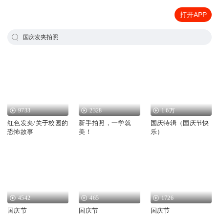
打开APP
国庆发夹拍照
9733
2328
1.6万
红色发夹/关于校园的
新手拍照，一学就
国庆特辑（国庆节快
恐怖故事
美！
乐）
4542
465
1726
国庆节
国庆节
国庆节