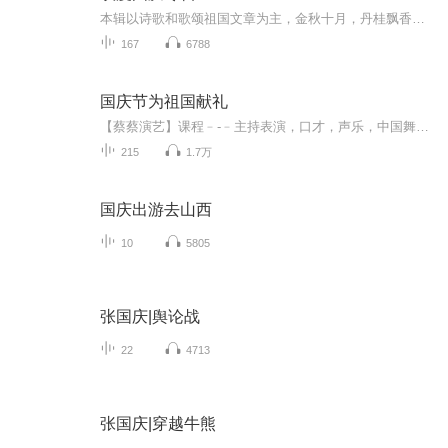
本辑以诗歌和歌颂祖国文章为主，金秋十月，丹桂飘香，在这个充满丰收喜悦的季节里，我们满怀激动和自豪，迎来了中华人民共和国76周年华诞。这不仅是一个庄重的纪念日，更是全体中华儿女共同欢庆的盛大的节日，承载着深厚的民族情感和历史意义.
167
6788
国庆节为祖国献礼
【蔡蔡演艺】课程﹣-﹣主持表演，口才，声乐，中国舞，民族舞。独特的小舞台，专业的录音棚，每一位同学都能成为优秀的小明星。独特的教学模式，轻松上课，快乐学习！知名主持人，舞蹈家，高级教师任职授课！江南总校：河沟街42号三楼 18545856430江北分校...
215
1.7万
国庆出游去山西
10
5805
张国庆|舆论战
22
4713
张国庆|穿越牛熊