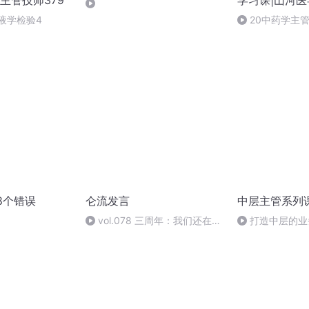
主管技师379
学习课|山河医
血液学检验4
20中药学主
药学解题攻略课
8个错误
仑流发言
中层主管系列
vol.078 三周年：我们还在，
打造中层的业
仑流发言