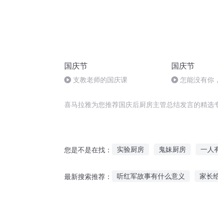
国庆节
国庆节
支教老师的国庆课
怎能没有你
喜马拉雅为您推荐国庆后厨房主管总结发言的精选
实验厨房
鬼妹厨房
一人
您是不是在找：
超级神仙大总管
买不起房结
听红军故事有什么意义
家长
最新搜索推荐：
幽灵厨房
鬼将军的结发妻
陈松勇悲情故事在线听
兽王