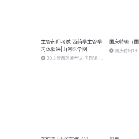
主管药师考试 西药学主管学
国庆特辑（国
习体验课|山河医学网
国庆特辑16
胡 东方红+一
30主管西药师考试-习题课-
解题攻略课三