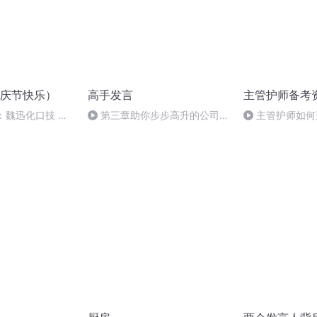
庆节快乐）
高手发言
主管护师备考
：魏迅化口技 二
第三章助你步步高升的公司会
主管护师如何
般唱法和原生态
议发言4、年终优秀员工上台领
奖，这样说让领导记住你