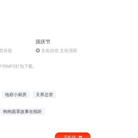
国庆节
世长歌
文化自信 文化强国
书MP3打包下载。
地府小厨房
天界总管
亡灵发言人
待我成仙结发可好
狗狗面罩故事在线听
喜欢听的段子故事
qq搞笑故事大全睡前听
手机端