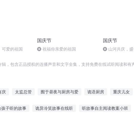
国庆节
国庆节
，可爱的祖国
祝福你亲爱的祖国
山河共庆，盛
专辑，包含正品授权的连播声音和文字全集，支持免费在线试听阅读和有声
有庆
太监总管
囿于昼夜与厨房与爱
诡语厨房
重庆儿女
不起婚
大庆皇太子
神级小厨房
庆云传奇
白发言笑曰
给孩子听的故事
诡异冷笑故事在线听
听故事自主阅读教案小班
天庭世界总管
2在线听故事
说道理没人听的故事
凶宅原型故事在线听
女生