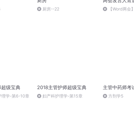
厨房
两会发言人背
3
厨房--22
【Word两
言人亮相 寒门
师超级宝典
2018主管护师超级宝典
主管中药师考
理学-第6-10章
妇产科护理学-第15章
方剂学5