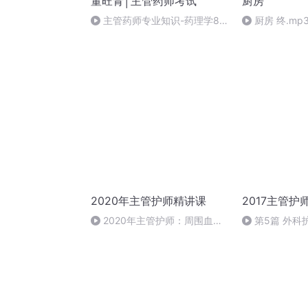
董旺青│主管药师考试
厨房
主管药师专业知识-药理学8-
厨房 终.mp
肾上腺素受体拮抗剂
2020年主管护师精讲课
2017主管护
2020年主管护师：周围血管
第5篇 外科护
疾病病人的护理-血栓闭塞性脉
管炎