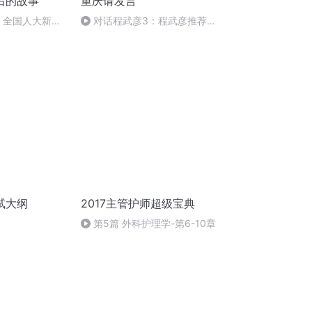
后的故事
重庆请发言
会】全国人大新发
对话程武彦3：程武彦推荐你
走出的外交官
去看哪些博物馆？
试大纲
2017主管护师超级宝典
第5篇 外科护理学-第6-10章