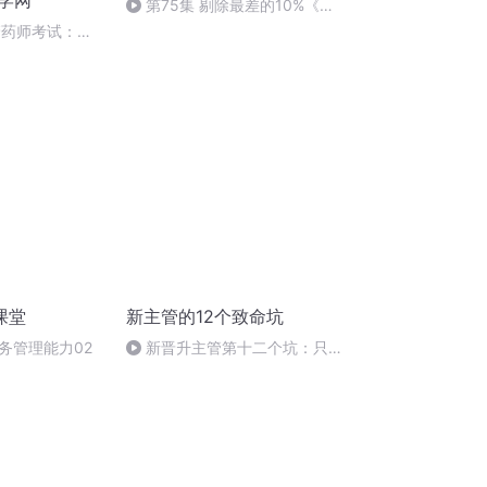
学网
第75集 剔除最差的10%《第
一次当主管》（完）
管药师考试：中
三
课堂
新主管的12个致命坑
务管理能力02
新晋升主管第十二个坑：只顾
闷头做事，不懂向上管理