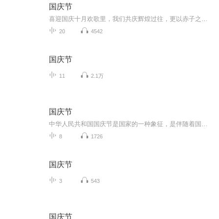
国庆节
喜迎国庆十月欢歌里，我们共庆辉煌过往，更以赤子之心，向未来书写滚烫的誓言——这盛世，值得我们以热爱相拥。
20
4542
国庆节
11
2.1万
国庆节
中华人民共和国国庆节是国家的一种象征，是伴随着国家的出现而出现的。让我们用诗歌朗诵歌颂祖国的繁荣富强，国泰民安。
8
1726
国庆节
3
543
国庆节