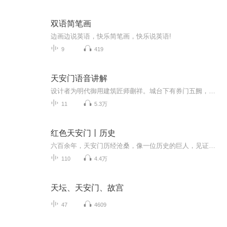
双语简笔画
边画边说英语，快乐简笔画，快乐说英语!
9
419
天安门语音讲解
设计者为明代御用建筑匠师蒯祥。城台下有券门五阙，中间的券门最大，位于北京皇城中轴线上，过去只有皇帝才可以由此出入。正中门洞上方悬挂着巨大的毛泽东主席画像，两边分别是“中华人民共和国万岁”和“世界人民大团结万岁”的大幅标语。始建于明朝永乐...
11
5.3万
红色天安门丨历史
六百余年，天安门历经沧桑，像一位历史的巨人，见证了王朝兴替和岁月变迁，更翻开了新中国光辉的一页。本专辑以天安门为主线，全面而又有所侧重地记载了20世纪以来，特别是新中国成立后，天安门所见证的重大历史事件、重大庆典活动、重要群众集会，再现了...
110
4.4万
天坛、天安门、故宫
47
4609