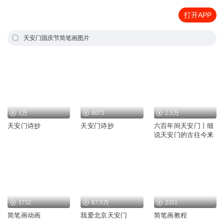
打开APP
天安门国庆节简笔画图片
1万
8075
2.3万
天安门诗抄
天安门诗抄
六百年间天安门丨细
说天安门的古往今来
1752
87.3万
2331
简笔画动画
我爱北京天安门
简笔画教程