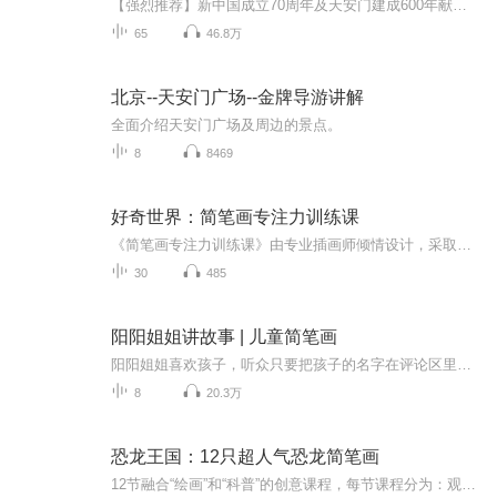
【强烈推荐】新中国成立70周年及天安门建成600年献礼之作！600幅珍贵照片！600年历史写照！世界上最大广场！中国政治晴雨表！本书由北京市天安门地区管理委员会原副主任贾英廷撰写著名历史学家阎崇年作序并推荐。【内容简介】2019年10月1日，庆祝中华人民...
65
46.8万
北京--天安门广场--金牌导游讲解
全面介绍天安门广场及周边的景点。
8
8469
好奇世界：简笔画专注力训练课
《简笔画专注力训练课》由专业插画师倾情设计，采取形象、直观的动画教学方式，依托日常生活场景，如农场、动物园、商店、果园、菜园等，拉近孩子与事物的距离。课程通过活泼有趣的故事线将不同的绘画对象进行有机串联，激发孩子的绘画兴趣。帮助孩子轻松...
30
485
阳阳姐姐讲故事 | 儿童简笔画
阳阳姐姐喜欢孩子，听众只要把孩子的名字在评论区里留言，阳阳姐姐都可以在节目里叫出孩子的名字，与他们互动。作为画家的她，还会在这里更新儿童简笔画。增加了亲自环节的不少乐趣。订阅这个频道，您的孩子可以收获 ：创造力提升想象力提升思维力提升艺术...
8
20.3万
恐龙王国：12只超人气恐龙简笔画
12节融合“绘画”和“科普”的创意课程，每节课程分为：观察、总结、绘画和科普讲解四个部分。这绝不是一堂简单的简笔画课程，我们把适合低龄儿童的思维导图、简笔画和科普动画融合在了一起，打造出这么一堂这种创新课程。这系列课程可以培养孩子创造力、...