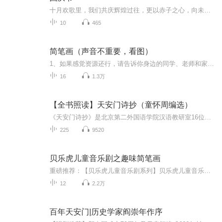
十月欢歌里，我们共庆辉煌过往，更以赤子之心，向未来书写滚烫的誓言——这盛世，值得我们以热爱相拥。
10
465
简笔画（声音不重要，看图）
1、如果感觉资源还行，请告诉你身边的同学、老师和家长；或分享到你的微信朋友圈。2、请加简单虫的圈子，圈子内有不一样的内容。3、音频随时会被下架，请抓紧时间把你需要或以后可能会需要到的音频下载到你的手机上。
16
1.3万
【全书照读】天安门诗抄（童怀周编选）
《天安门诗抄》是北京第二外国语学院汉语教研室16位老师以“童怀周”为笔名编选的一部诗集，具有以下特点：一、历史背景与意义该书编选于1978年，收入了1976年清明节期间，为悼念周恩来总理、声讨“四人帮”而创作的六百余篇诗文。这些诗歌产生于北京天安...
225
9520
贝乐虎儿童音乐剧之趣味简笔画
重磅推荐：【贝乐虎儿童音乐剧系列】贝乐虎儿童音乐剧之趣味简笔画贝乐虎儿童音乐剧之奇妙的身体贝乐虎儿童音乐剧之神奇恐龙世界《贝乐虎儿童音乐剧之趣味简笔画》是由“贝乐虎”品牌全新打造的一部，关于简笔画教学的儿童音乐剧。符合0-8岁学龄前幼儿学习...
12
2.2万
百年天安门|历史学家阎崇年作序