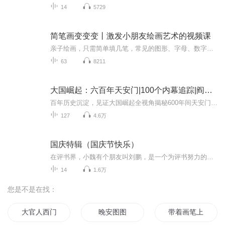
14
5729
简笔画变变变丨激发小朋友绘画艺术的视频课
亲子绘画，只需简单填几笔，常见的图形、字母、数字就能变出全新简笔画图案。 5位资深儿童插画师，历时6个月研发，每一个案例都是烧脑制作。每天一分钟的温馨亲子陪伴。简单有趣，易学易会，充分激发小朋友们的想象力和创造力。
63
8211
大国崛起：六百年天安门|100个内幕追踪|阎崇年序
百年历史沉淀，见证大国崛起全视角揭秘600年间天安门背后的秘辛内幕和发展历程！本专辑预计90集，日更，欢迎订阅哦【天安门之谜】明朝迁都北京是因为阴气太重？天安门为何坐落在北京中轴线上？大清为何把承天门改称为天安门？天安门前石狮子的伤疤是谁留下...
127
4.6万
国庆特辑（国庆节快乐）
在评书界，小魏有个朋友叫刘鹏，是一个为评书努力的小伙子。在2021年国庆期间，他想弄个特辑，便烦劳我给他录个爱国题材的评书小段儿。这种事情，不是特殊情况，小魏一般不会拒绝，也就给其录了一个《鲁迅踢鬼》，等他传完，我再传到我的专辑里。另外，小...
14
1.6万
您是不是在找：
大官人西门庆
晚安图图
带着画笔上路