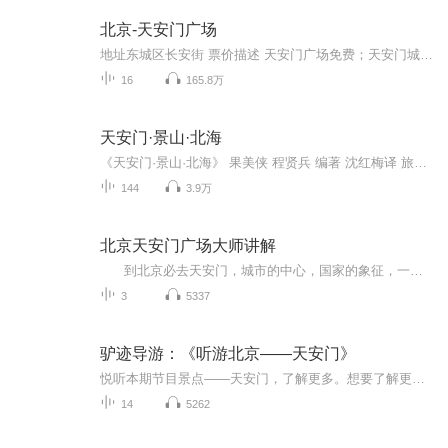
北京-天安门广场
地址东城区长安街 票价描述 天安门广场免费；天安门城楼15元。 开放时间 天安门城楼：8:30～17:00 乘车信息 1、4、5、8、10、20、22、37、52、728路公共汽车天安门东下车 9、17、22、44、48、59、66、67、69、71、120、673、690、692、729、808、826、901...
16
165.8万
天安门·景山·北海
《天安门·景山·北海》 果美侠 程贤兵 编著 沈红梅译 旅游教育出版社 出版 本书是第一本天安门 景山 北海导游的规范读物 作者集数年之心血，搜幽默、风趣之典故，为您精心打造时尚旅游指南。 本书是第一部导游天安门 景山 北海的英文范本 译者采各家之所长，取准确、习惯之用语，为您倾情奉献实用导游手册。 天安门 天安门广场 天安门城楼 外金水河与外金水桥 人民英雄纪念碑 毛主席纪念堂 前门 中山公园 劳动人民文化宫 人民大会堂 中国历史博物馆与中国革命博物馆（2003年2月28日已经合并为中国国家博物馆） 景山 北海 现代都市风情
144
3.9万
北京天安门广场大师讲解
到北京必去天安门，城市的中心，国家的象征，一生必去景点之一。 此讲解包含：天安门简介、天安门广场、国旗、人民英雄纪念碑（上）、人民英雄纪念碑（下）、毛主席纪念堂、正阳门（前门）及箭楼）、中国国家博物馆、人民大会堂（上）、...
3
5337
驴迹导游：《听游北京——天安门》
悦听本期节目景点——天安门，了解更多。想要了解更多节目，体验更多旅游景点，欢迎下载驴迹导游APP！最佳季节：四季皆宜。前往天安门广场四季皆可。建议游玩：1-2小时门票：免费开放时间：全天
14
5262