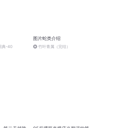
图片蛇类介绍
词典-40
竹叶青属（完结）