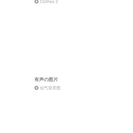
Clothes 2
有声の图片
仙气背景图