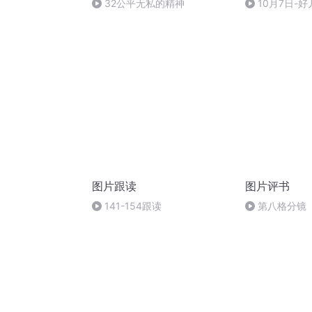
32公平无私的精神
10月7日-好
图片跟读
图片评书
141-154跟读
第八格分镜