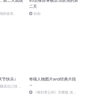
店，第二天就跪
95后裸辞来横店当群演的第
二天
场的改良。
自由
庆节快乐）
奇喵人物图片and经典片段
～
：魏迅化口技 二
唱法和原生态
《独归青云间》完整版 淡淡
的刀感……