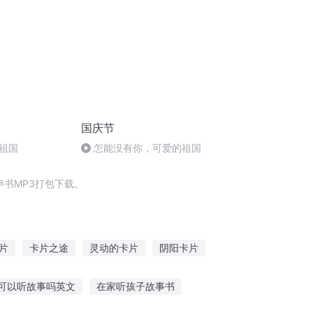
国庆节
祖国
怎能没有你，可爱的祖国
书MP3打包下载。
片
卡片之途
灵动的卡片
阴阳卡片
片
从庆余年开始打卡
卡片至尊
可以听故事吗英文
在家听孩子故事书