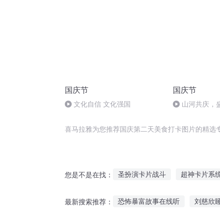
国庆节
国庆节
文化自信 文化强国
山河共庆，
喜马拉雅为您推荐国庆第二天美食打卡图片的精选
圣扮演卡片战斗
超神卡片系
您是不是在找：
超时空卡片
卡片师士
末
恐怖暴富故事在线听
刘慈欣
最新搜索推荐：
卡片末日之崛起
卡片风云