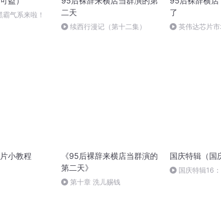
可盗）
95后裸辞来横店当群演的第
95后裸辞横
二天
了
黑霸气系来啦！
续西行漫记（第十二集）
英伟达芯片市
片小教程
《95后裸辞来横店当群演的
国庆特辑（国
第二天》
国庆特辑16
胡 东方红+一般
第十章 洗儿赐钱