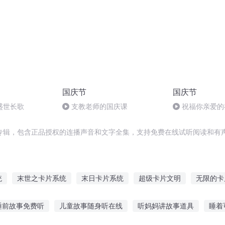
国庆节
国庆节
盛世长歌
支教老师的国庆课
祝福你亲爱的
专辑，包含正品授权的连播声音和文字全集，支持免费在线试听阅读和有声
统
末世之卡片系统
末日卡片系统
超级卡片文明
无限的卡
日卡片
末世之卡片合成
卡片异能
我的卡片强无敌
灵源卡
睡前故事免费听
儿童故事随身听在线
听妈妈讲故事道具
睡着