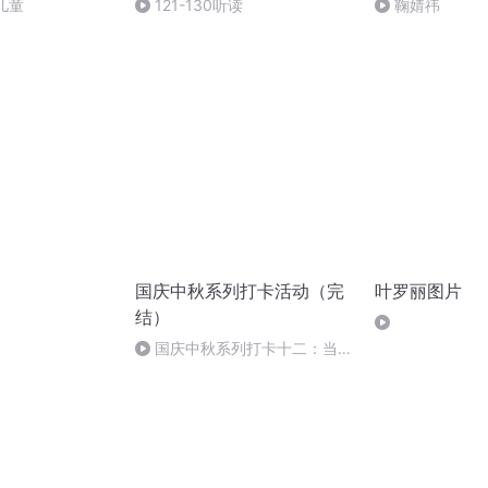
儿童
121-130听读
鞠婧祎
国庆中秋系列打卡活动（完
叶罗丽图片
结）
国庆中秋系列打卡十二：当阳
桥