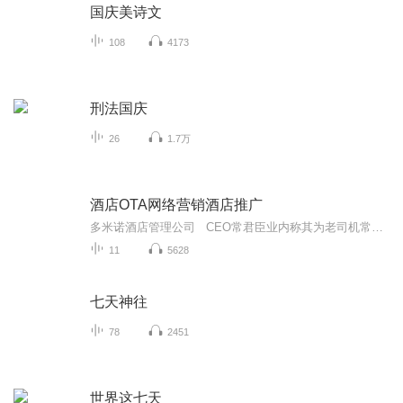
国庆美诗文
108
4173
刑法国庆
26
1.7万
酒店OTA网络营销酒店推广
多米诺酒店管理公司 CEO常君臣业内称其为老司机常哥美团美酒学院特聘讲师，美团特训营项目渠道课程独家讲师；多家培训机构合作讲师；以“高规格、高水准、高要求、纯干货”的“丝绸之路酒店高管实战班”系列课程主办方，一场一年仅此一次的“让不参加...
11
5628
七天神往
78
2451
世界这七天