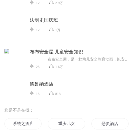
12
2.9万
法制史国庆班
12
1万
布布安全屋|儿童安全知识
布布安全屋，是一档幼儿安全教育动画，以安全教育为主题，让小朋友们了解到身边的安全隐患，能帮助孩子们尽早掌握安全知识，树立安全意识，养成良好的安全行为规范。
26
1.6万
德鲁纳酒店
16
813
您是不是在找：
系统之酒店大亨
重庆儿女
恶灵酒店