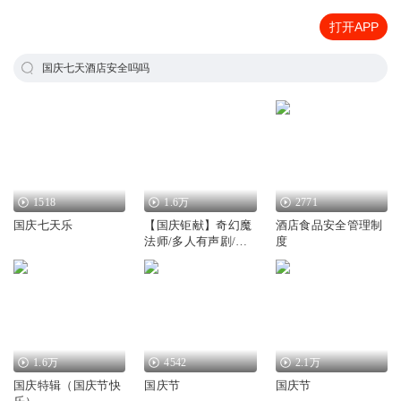
打开APP
国庆七天酒店安全吗吗
1518
1.6万
2771
国庆七天乐
【国庆钜献】奇幻魔
酒店食品安全管理制
法师/多人有声剧/国
度
庆爆更七天乐
1.6万
4542
2.1万
国庆特辑（国庆节快
国庆节
国庆节