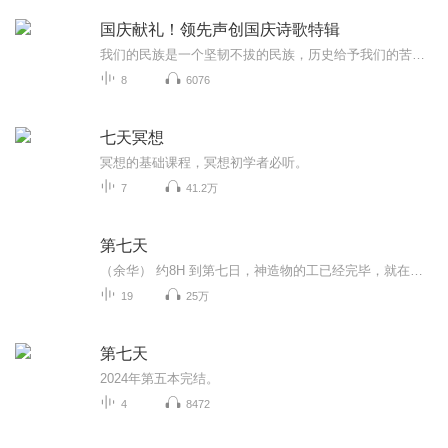
国庆献礼！领先声创国庆诗歌特辑
我们的民族是一个坚韧不拔的民族，历史给予我们的苦难都变成了闪着金光的勋章！我们的国家是一个龙腾虎跃的国家，那条巨龙正以不可阻挡之势崛起于神奇的东方！------------------------------------------------值此祖国70周年华诞之际，领先声创以诗歌向祖国献礼！用我们的声音、用我们的热血、用我们的灵魂诵读经典爱国篇章，歌颂我们的祖国！永远繁荣富强！
8
6076
七天冥想
冥想的基础课程，冥想初学者必听。
7
41.2万
第七天
（余华） 约8H 到第七日，神造物的工已经完毕，就在第七日歇了他一切的工，安息了。 这可能不是余华先生最好的作品，却是他最伟大的小说，在读的过程中，我能感受到作家的愤怒和无力喷涌而出，来不及做更细心的修饰。这个第七天，在中国叫死无葬身之地。
19
25万
第七天
2024年第五本完结。
4
8472