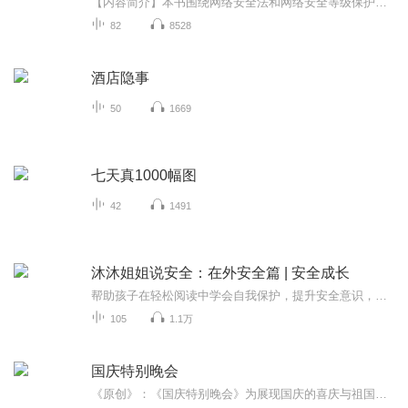
【内容简介】本书围绕网络安全法和网络安全等级保护内容展开。 网络安全法部分，首先指出国家网络空间安全战略，梳理五大目标、四个原则、九项战略任务之间的关系。重点从国家、网络运营者、公民个人角度对网络安全法进行解读，剖析角色主体的安全责任和义...
82
8528
酒店隐事
50
1669
七天真1000幅图
42
1491
沐沐姐姐说安全：在外安全篇 | 安全成长
帮助孩子在轻松阅读中学会自我保护，提升安全意识，是孩子们成长路上不可或缺的安全指南。内容简介 本书通过一系列生动有趣的故事，如小羊咩咩独自下车、小猴子皮皮马路滑板冒险等，以孩子们易于接受的方式，详细讲述了在公交站台、马路、停车场等各种场...
105
1.1万
国庆特别晚会
《原创》：《国庆特别晚会》为展现国庆的喜庆与祖国的深情我将以具体的场景切入从清晨升旗的庄严到街头巷尾的欢庆到历史与当下的交融，用优美的笔触传递对祖国的热爱与自豪！用诗歌和情感美文形式，歌颂祖国的繁荣富强，祝人民幸福安康！