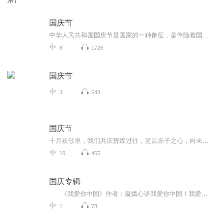
乐）
国庆节
中华人民共和国国庆节是国家的一种象征，是伴随着国家的出现而出现的。让我们用诗歌朗诵歌颂祖国的繁荣富强，国泰民安。
8
1726
国庆节
3
543
国庆节
十月欢歌里，我们共庆辉煌过往，更以赤子之心，向未来书写滚烫的誓言——这盛世，值得我们以热爱相拥。
10
465
国庆专辑
《我爱你中国》作者：凝嫣心语我爱你中国！我爱你春天蓬勃的秧苗；我爱你秋日金黄的硕果。我爱你中国！我爱你青松气质，我爱你红梅品格！我爱你家乡的甜蔗好像乳汁滋润着我的心窝。我爱你中国，我要把最美的歌儿献给你，我的母亲我的祖国。我爱你中国，我爱...
1
78