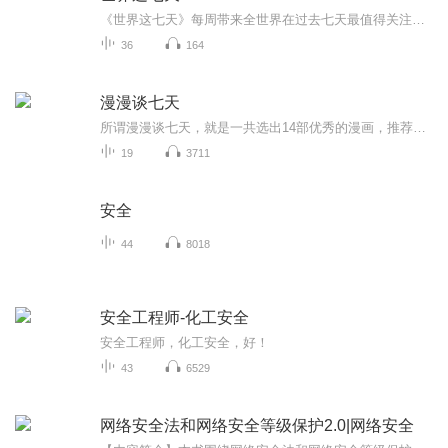
《世界这七天》每周带来全世界在过去七天最值得关注的消息，致力于打破信息壁垒，带你跟上全球的信息步伐。【主播简介】Fay，前国内一线电视台记者、导演，现移居海外，任海外华语媒体新闻主播。
36
164
漫漫谈七天
所谓漫漫谈七天，就是一共选出14部优秀的漫画，推荐给一周中不同日子的你去阅读。每天两部，感受快乐人生。...
19
3711
安全
44
8018
安全工程师-化工安全
安全工程师，化工安全，好！
43
6529
网络安全法和网络安全等级保护2.0|网络安全