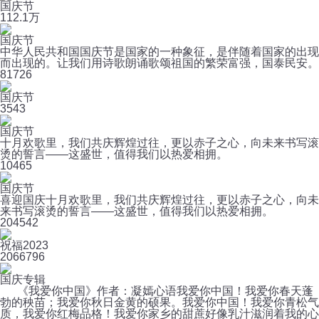
国庆节
11
2.1万
国庆节
中华人民共和国国庆节是国家的一种象征，是伴随着国家的出现
而出现的。让我们用诗歌朗诵歌颂祖国的繁荣富强，国泰民安。
8
1726
国庆节
3
543
国庆节
十月欢歌里，我们共庆辉煌过往，更以赤子之心，向未来书写滚
烫的誓言——这盛世，值得我们以热爱相拥。
10
465
国庆节
喜迎国庆十月欢歌里，我们共庆辉煌过往，更以赤子之心，向未
来书写滚烫的誓言——这盛世，值得我们以热爱相拥。
20
4542
祝福2023
206
6796
国庆专辑
《我爱你中国》作者：凝嫣心语我爱你中国！我爱你春天蓬
勃的秧苗；我爱你秋日金黄的硕果。我爱你中国！我爱你青松气
质，我爱你红梅品格！我爱你家乡的甜蔗好像乳汁滋润着我的心