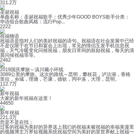
3
11.2万
圣诞祝福
单曲名称：圣诞祝福歌手：优秀少年GOOD BOYS歌手分类：
华语组合歌曲风格：流行Pop...
2
222
祝福物语
祝福语是指对人们的美好祝福的语句。祝福语在社会发展中已经
不是仅限于在节日和宴会上出现，常见的情侣互发手机信息祝
福，天气冷暖变化问候祝福，朋友日常间的鼓励祝福，每天的清
晨问候祝福等等。
2
462
2019国庆摩旅～滇川藏小环线
3089公里的摩旅。这次的路线～昆明，攀枝花，泸沽湖，香格
里拉，乡城，理塘，芒康，德钦，丙中洛，大理，昆明。
11
2.7万
新年祝福
大家的新年祝福在这里！
4
4650
新年祝福
22
1.3万
您是不是在找：
过客的祝福
为美好的异界送上我们的祝福
未被祝福的幸福
美漫里
的视频博主
万界短视频系统
祝福空间
为美好的里世界献上祝福
一