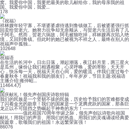
窝。我爱你中国，我要把最美的歌儿献给你，我的母亲我的祖
国。我爱你中国，我爱...
1
78
《祝福》
祥林嫂年轻守寡，不堪婆婆虐待逃到鲁镇做工，后被婆婆强行抓
回卖给贺老六。她努力抗争却无奈顺从，与贺老六生活后有了儿
子阿毛。然而，贺老六病故，阿毛被狼吃掉，祥林嫂再次陷入绝
境，又回到鲁镇。但此时的她已被视为不祥之人，最终在别人的
祝福声中孤独...
10
2648
祝福语
在生活的长河中，日出日落，潮起潮落，夜江斜月里，两三星火
是瓜州，缘份让我们相遇相聚，心灵呼唤，爱的寄盼，天天开
心，快乐每一天，祝福天天在心间，爱的暖流，伴我们度过每个
春夏秋冬！祝福我和我的朋友们，年年岁岁，节目主题:祝福语
主播介绍:雍仲昭...
1146
4.4万
国庆献礼！领先声创国庆诗歌特辑
我们的民族是一个坚韧不拔的民族，历史给予我们的苦难都变成
了闪着金光的勋章！我们的国家是一个龙腾虎跃的国家，那条巨
龙正以不可阻挡之势崛起于神奇的东方！--------------------------------
----------------值此祖国70周年华诞之际，领先声创以诗歌向祖国
献礼！用我们的声音、用我们的热血、用我们的灵魂诵读经典爱
国篇章，歌颂我们的祖国！永远繁荣富强！
8
6076