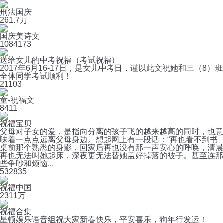
刑法国庆
26
1.7万
国庆美诗文
108
4173
送给女儿的中考祝福（考试祝福）
2017年6月16-17日，是女儿中考日，谨以此文祝她和三（8）班
全体同学考试顺利！
2
1103
童-祝福文
8
411
祝福宝贝
父母对子女的爱，是指向分离的孩子飞的越来越高的同时，也意
味着一点点远离父母身边。想起网上有一段话：“再也看不到书
桌前那个熟悉的身影，回家后再也没有那一声安心的呼唤，清晨
再也无法叫她起床，深夜更无法替她盖好掉落的被子。甚至连那
些争吵和烦恼...
53
2835
祝福中国
23
11万
祝福合集
星顿娱乐语音组祝大家新春快乐，平安喜乐，狗年行发运！