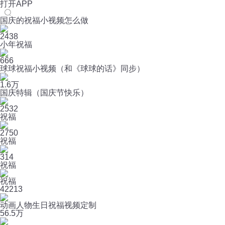
打开APP
国庆的祝福小视频怎么做
2438
小年祝福
666
球球祝福小视频（和《球球的话》同步）
1.6万
国庆特辑（国庆节快乐）
2532
祝福
2750
祝福
314
祝福
祝福
4
2213
动画人物生日祝福视频定制
5
6.5万