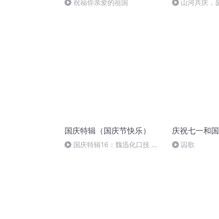
祝福你亲爱的祖国
山河共庆，
国庆特辑（国庆节快乐）
庆祝七一和国
国庆特辑16：魏迅化口技 二
囚歌
胡 东方红+一般唱法和原生态