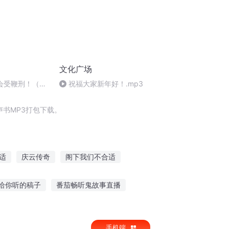
文化广场
会受鞭刑！（求
祝福大家新年好！.mp3
）
书MP3打包下载。
适
庆云传奇
阁下我们不合适
广场梦红楼
穿越之大庆帝国
重庆儿女
给你听的稿子
番茄畅听鬼故事直播
敏儿进群听故事
听鬼故事学习文案
手机端