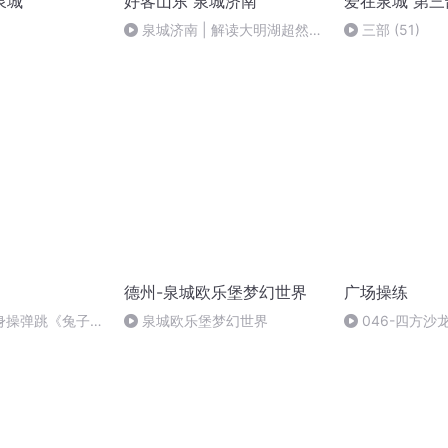
泉城
好客山东 泉城济南
爱在泉城 第三
泉城济南 | 解读大明湖超然楼
三部 (51)
群组雕塑《老济南印象》
德州-泉城欧乐堡梦幻世界
广场操练
身操弹跳《兔子
泉城欧乐堡梦幻世界
046-四方沙
都喜欢，蹦蹦跳跳