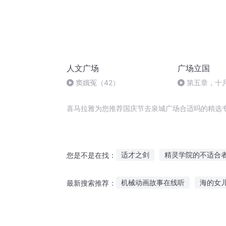
人文广场
广场立国
窦娥冤（42）
第五章，十
喜马拉雅为您推荐国庆节去泉城广场合适吗的精选
适才之剑
精灵学院的不适合
您是不是在找：
狐妖适合家养
神奇宝贝之地
机械动画故事在线听
海的女
最新搜索推荐：
东京广场
我真不适合当盟主
幼儿听晚安故事开头语句
好