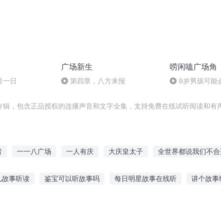
广场新生
唠闲嗑广场角
月一日
第四章，八方来报
9岁男孩可能
点赞，欢迎评论
专辑，包含正品授权的连播声音和文字全集，支持免费在线试听阅读和有声
者
一一八广场
一人有庆
大庆皇太子
全世界都说我们不合
狱广场
据说我们很合适
对不起我们不合适
星空广场
带着
儿故事听读
鉴宝可以听故事吗
每日明星故事在线听
讲个故事
半地下广场
我在古代开美食广场
吃 韩食故事在线听
婴儿故事讲给他听视频
儿童故事6岁听故事书