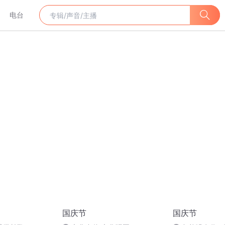
电台
国庆节
国庆节