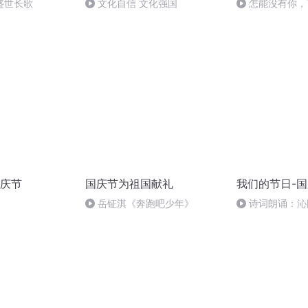
盛世长歌
文化自信 文化强国
怎能没有你，
庆节
国庆节为祖国献礼
我们的节日-
岳钲淇《奔跑吧少年》
诗词朗诵：沁
读者：张继军