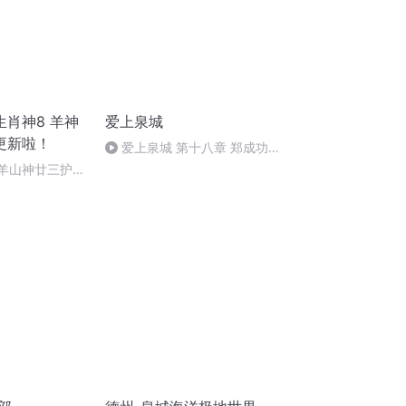
肖神8 羊神
爱上泉城
更新啦！
爱上泉城 第十八章 郑成功史
迹 【完】
 羊山神廿三护祭
祭酒（4）