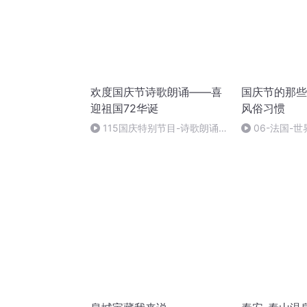
欢度国庆节诗歌朗诵——喜
国庆节的那些
迎祖国72华诞
风俗习惯
115国庆特别节目-诗歌朗诵-
06-法国-
中国梦
国庆节的那些