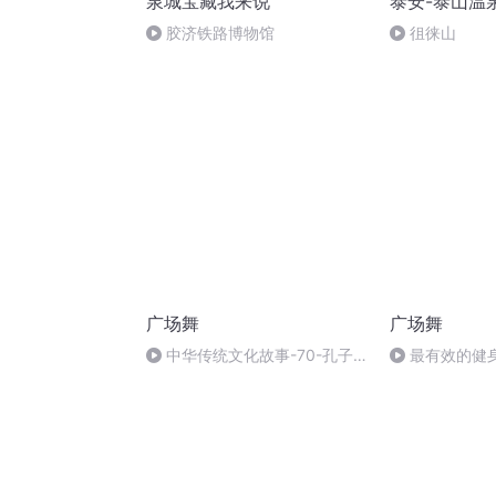
泉城宝藏我来说
泰安-泰山温
胶济铁路博物馆
徂徕山
广场舞
广场舞
中华传统文化故事-70-孔子
最有效的健
的故事(下)
舞》大人小孩
真可爱