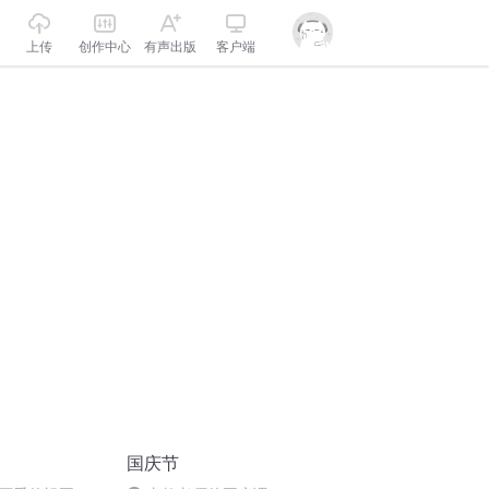
上传
创作中心
有声出版
客户端
国庆节