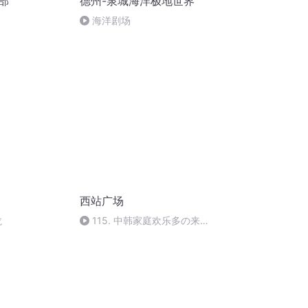
部
德州-泉城海洋极地世界
海洋剧场
西站广场
龙
115. 中韩家庭欢乐多の来中
国是因为爸妈搬家没告诉我