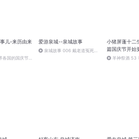
事儿-来历由来
爱游泉城--泉城故事
小猪屏蓬十二生
篇国庆节开始
泉城故事 006 戴老道冤死趵
突泉
世界各国的国庆节-
羊神祭酒 53
事儿
坛 敬天地白泽做