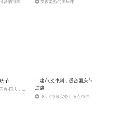
可爱的祖国
支教老师的国庆课
国庆节
二建市政冲刺，适合国庆节
逆袭
园春·国庆，朗
36.《市政实务》考点精讲第
36节课_2020926212025