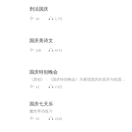
刑法国庆
26
1.7万
国庆美诗文
108
4173
国庆特别晚会
《原创》：《国庆特别晚会》为展现国庆的喜庆与祖国的深情我将以具体的场景切入从清晨升旗的庄严到街头巷尾的欢庆到历史与当下的交融，用优美的笔触传递对祖国的热爱与自豪！用诗歌和情感美文形式，歌颂祖国的繁荣富强，祝人民幸福安康！
12
2.9万
国庆七天乐
魔性早功练习
10
1518