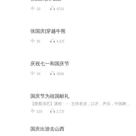
22
4713
张国庆|穿越牛熊
91
4.2万
庆祝七一和国庆节
24
1818
国庆节为祖国献礼
【蔡蔡演艺】课程﹣-﹣主持表演，口才，声乐，中国舞，民族舞。独特的小舞台，专业的录音棚，每一位同学都能成为优秀的小明星。独特的教学模式，轻松上课，快乐学习！知名主持人，舞蹈家，高级教师任职授课！江南总校：河沟街42号三楼 18545856430江北分校...
215
1.7万
国庆出游去山西