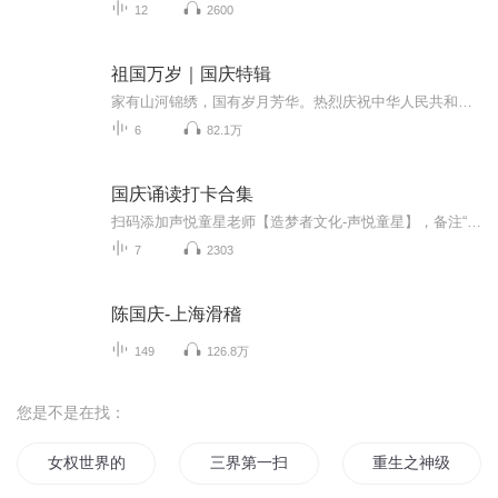
12
2600
祖国万岁｜国庆特辑
家有山河锦绣，国有岁月芳华。热烈庆祝中华人民共和国成立73周年！
6
82.1万
国庆诵读打卡合集
扫码添加声悦童星老师【造梦者文化-声悦童星】，备注“诵读打卡”报名，已添加好友的，直接发送“诵读打卡”报名，报名成功后进入社群。
7
2303
陈国庆-上海滑稽
149
126.8万
您是不是在找：
女权世界的文抄公
三界第一扫把星
重生之神级大扫除