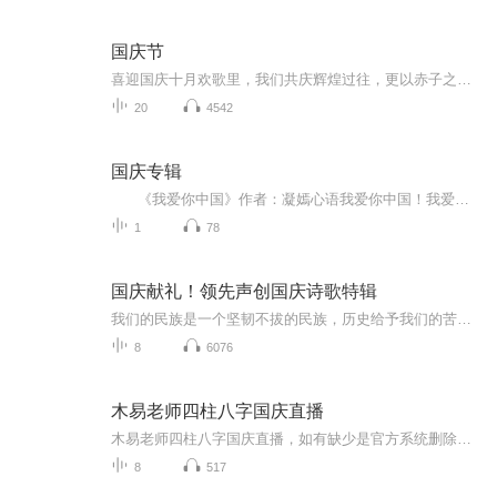
国庆节
喜迎国庆十月欢歌里，我们共庆辉煌过往，更以赤子之心，向未来书写滚烫的誓言——这盛世，值得我们以热爱相拥。
20
4542
国庆专辑
《我爱你中国》作者：凝嫣心语我爱你中国！我爱你春天蓬勃的秧苗；我爱你秋日金黄的硕果。我爱你中国！我爱你青松气质，我爱你红梅品格！我爱你家乡的甜蔗好像乳汁滋润着我的心窝。我爱你中国，我要把最美的歌儿献给你，我的母亲我的祖国。我爱你中国，我爱...
1
78
国庆献礼！领先声创国庆诗歌特辑
我们的民族是一个坚韧不拔的民族，历史给予我们的苦难都变成了闪着金光的勋章！我们的国家是一个龙腾虎跃的国家，那条巨龙正以不可阻挡之势崛起于神奇的东方！------------------------------------------------值此祖国70周年华诞之际，领先声创以诗歌向祖国献礼！用我们的声音、用我们的热血、用我们的灵魂诵读经典爱国篇章，歌颂我们的祖国！永远繁荣富强！
8
6076
木易老师四柱八字国庆直播
木易老师四柱八字国庆直播，如有缺少是官方系统删除，后期发现会补上，记得收藏关注
8
517