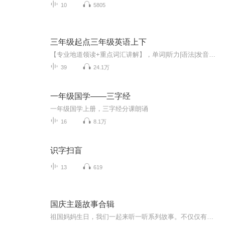
10
5805
三年级起点三年级英语上下
【专业地道领读+重点词汇讲解】，单词|听力|语法|发音轻松搞定！
39
24.1万
一年级国学——三字经
一年级国学上册，三字经分课朗诵
16
8.1万
识字扫盲
13
619
国庆主题故事合辑
祖国妈妈生日，我们一起来听一听系列故事。不仅仅有《我的祖国》，还有红军故事，也有关于战争的故事，让大家体会到和平年代的不易。