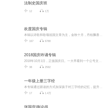
法制史国庆班
12
1万
欢度国庆专辑
本辑以诗歌和歌颂祖国文章为主，金秋十月，丹桂飘香，在这个充满丰收喜悦的季节里，我们满怀激动和自豪，迎来了中华人民共和国76周年华诞。这不仅是一个庄重的纪念日，更是全体中华儿女共同欢庆的盛大的节日，承载着深厚的民族情感和历史意义.
167
6788
2018国庆吟诵专辑
2018年10月1日，正值国庆日。一大早看到一个公号文章，正是文天祥的《己卯十月一日至燕越五日罹狴犴有感而赋》。当然，彼十一非当今的十一。不过数字的巧合还是让人感触，今天拿来读一读，体味一番历史英杰的民族情怀，恰也当时。 根据诗题来看，这组诗是写于十月一日至十月五日之间，是文天祥被俘之后所作，这些诗作不仅有凛凛正气，更也能看的到他百端交集的复杂情感。另一首于右任先生的《望大陆》，微信公号有称《望乡》，一句“山之上国之殇”荡气回肠，一并兴起拿来读了一读。仓促间多有瑕疵...
38
2592
一年级上册三字经
本专辑通过跟读的方式加深孩子对三字经的记忆，提升孩子背诵能力，是我和孩子倾情打造，希望大家能够喜欢。
17
1.4万
张国庆|舆论战