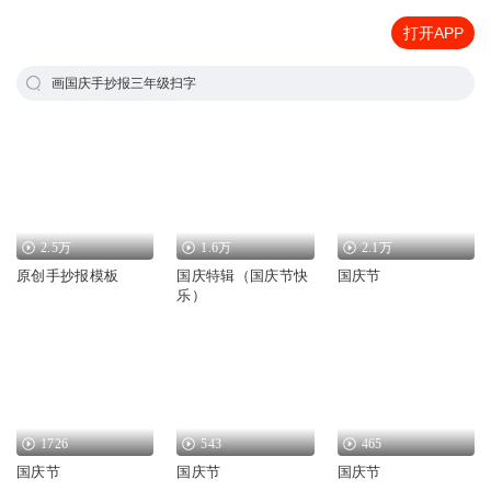
打开APP
画国庆手抄报三年级扫字
2.5万
1.6万
2.1万
原创手抄报模板
国庆特辑（国庆节快
国庆节
乐）
1726
543
465
国庆节
国庆节
国庆节