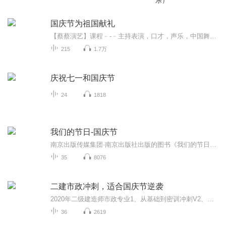
乐）
国庆节为祖国献礼
【蔡蔡演艺】课程﹣-﹣主持表演，口才，声乐，中国舞，民族舞。独特的小舞台，专业的录音棚，每一位同学都能成为优秀的小明星。独特的教学模式，轻松上课，快乐学习！知名主持人，舞蹈家，高级教师任职授课！江南总校：河沟街42号三楼 18545856430江北分校...
215
1.7万
庆祝七一和国庆节
24
1818
我们的节日-国庆节
南京出版传媒集团·南京出版社出版的图书《我们的节日》通过对中国节日文化和节日意义进行深度的挖掘，面向青少年群体构建独具特色的栏目内容，以此丰富春节、元宵节、清明节、端午节、七夕节、中秋节、重阳节等传统节日；六一节、教师节、国庆节等新兴节日的文化内涵和表现形式。促进青少年形成新的节日习俗，提升节日仪式感、认同感。音频作品由金陵朗读者联盟志愿者朗诵，南京音像出版社、金陵图书馆联合制作。
35
8076
二建市政冲刺，适合国庆节逆袭
2020年二级建造师市政专业1、从基础到密训冲刺V2、从精华课程到超压密押V3、0基础同步更新v4、持续更新到2020年考试V5、只要你跟着学让你一次稳拿证V6、渠道超压压题，超压三页纸等独家绝密压题!
36
2619