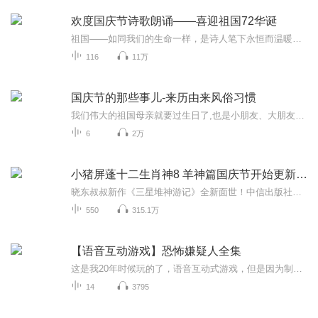
欢度国庆节诗歌朗诵——喜迎祖国72华诞
祖国——如同我们的生命一样，是诗人笔下永恒而温暖的主题。在祖国72周年华诞来临之际，特创建这个诗歌朗诵专辑，诵读经典爱国篇章，和大家一起歌颂祖国，向国庆的献礼！祝愿伟大的祖国繁荣富强，祝愿大家国庆节快乐，度过平安快乐的黄金周假期！
116
11万
国庆节的那些事儿-来历由来风俗习惯
我们伟大的祖国母亲就要过生日了,也是小朋友、大朋友们最喜欢的“国庆小长假”或说“黄金周”还有说”国庆7天乐”的，说法真是不一而足。那么“国庆节”是怎么来的？自古以来国庆节怎么庆贺？新中国国庆节的来历，以及新中国国庆节的庆贺方式又有哪些呢？ ...
6
2万
小猪屏蓬十二生肖神8 羊神篇国庆节开始更新啦！
晓东叔叔新作《三星堆神游记》全新面世！中信出版社出版！京东当当淘宝均有售！点蓝色字收听——《小猪屏蓬爆笑日记2024》《小猪屏蓬爆笑日记2》《小猪屏蓬爆笑日记1》让你笑得喘不上气！《我进故宫当富翁——小猪屏蓬故宫财商笔记》教你成为大富翁！《小...
550
315.1万
【语音互动游戏】恐怖嫌疑人全集
这是我20年时候玩的了，语音互动式游戏，但是因为制作组解散，游戏也下架了，现在都玩不到了哦。我感觉里面人的演绎包括后期都可圈可点。前作恐怖陌生人我也玩了。但是那个时候碎碎念有点多，如果制作成音频版本的，体验可能不会那么好。恐怖嫌疑人我感觉...
14
3795