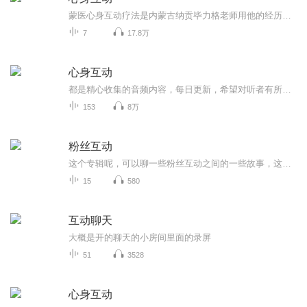
蒙医心身互动疗法是内蒙古纳贡毕力格老师用他的经历治愈了几万人，帮助很多人。走出疾病的困扰折磨，在这里想分享一些干货知识。让大家远离病痛折磨。
7
17.8万
心身互动
都是精心收集的音频内容，每日更新，希望对听者有所帮助。
153
8万
粉丝互动
这个专辑呢，可以聊一些粉丝互动之间的一些故事，这样呢，我们粉丝就可以聊了，我希望听到的人可以在评论区里发表你的想法，听到的人呢？可以把我的邀请进去当管理员吗？
15
580
互动聊天
大概是开的聊天的小房间里面的录屏
51
3528
心身互动