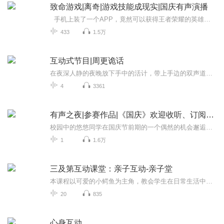
致命游戏|离奇|游戏技能成现实|国庆有声演播
手机上装了一个APP，竟然可以获得王者荣耀的英雄技能…… 有人用荆轲技能杀人，有人用李白技能偷钱。 而我……竟然是最坑爹的亚瑟…… 好吧，你们慢慢玩，我只想在这场纷争中存活下去……
433
1.5万
互动式节目|周更诡话
在夜深人静的夜晚放下手中的活计，带上手边的双声道耳机聆听恐惧的声音。本故事有悬疑恐怖及惊悚元素，请心理承受能力差，拖拉机驾驶员和兰博基尼司机谨慎收听，未成年人请在被窝里偷偷收听。吕子正和你们创作，演播吕子齐。新的制作模式，主播等待大家的...
4
3361
有声之夜|参赛作品|《国庆》欢迎收听、订阅、互动
校园中的悠悠同学在国庆节前期的一个偶然的机会邂逅了穿越而来的小烈士“小萝卜头”，通过与其交谈，深深的激发了自己的爱国主义情怀...爱国主义是一面具有最大号召力的旗帜，是中华民族的优良传统。我们今天的美好幸福生活来之不易，是老一辈先烈的艰苦奋...
1
1.6万
三及第互动课堂：亲子互动-亲子堂
本课程以可爱的小鳄鱼为主角，教会学生在日常生活中要懂分享、诚实守信、不挑食等，从细节处入手，养成良好的习惯。
20
835
心身互动