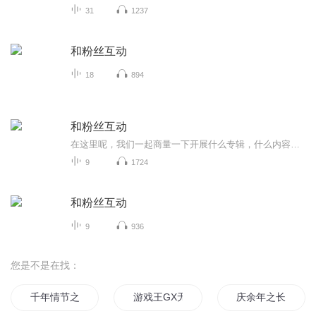
31
1237
和粉丝互动
18
894
和粉丝互动
在这里呢，我们一起商量一下开展什么专辑，什么内容一起讨论，分享一下我日常的搞笑奇葩事件，这里可交友哦
9
1724
和粉丝互动
9
936
您是不是在找：
千年情节之三生三世
游戏王GX无节操大会
庆余年之长歌行