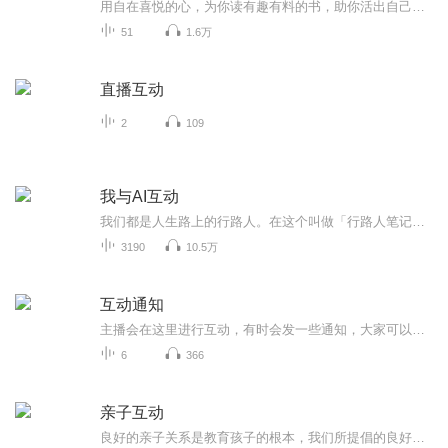
用自在喜悦的心，为你读有趣有料的书，助你活出自己喜欢的模样
51
1.6万
直播互动
2
109
我与AI互动
我们都是人生路上的行路人。在这个叫做「行路人笔记」的地方，我用文字记录下那些微小的温暖、坚韧的生命和相伴一程的缘分。这里没有宏大的叙事，只有真实的相遇。不必独行，这里有你，也有我。人生路远，我们结伴而行。
3190
10.5万
互动通知
主播会在这里进行互动，有时会发一些通知，大家可以来看通知，以免发生误会！进来的小伙伴接到通知记得转告哦！
6
366
亲子互动
良好的亲子关系是教育孩子的根本，我们所提倡的良好关系不是过于亲密的，过度依恋的纠缠关系，而是一种相对自由和谐，彼此相互尊重的关系，父母在教育孩子的过程中更多要靠引导，引导的关键在于给孩子的选择空间，但同时让孩子明白，他必须对自己选择承担...