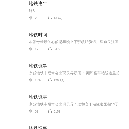
地铁逃生
钢6
23
16.4万
地铁时间
本张专辑最关心的是早晚上下班收听资讯。重点关注国际国内大事财经新闻，地产经济，文化体育，科技创新。新能源创新。天气预报节目主题：国际新闻。节目主题：国内新闻。节目主题：石油黄金。适合谁听：地产房价。书籍信息：股指信息。天气预报。。
121
5477
地铁诡事
京城地铁中经常会出现灵异新闻： 雍和宫车站隧道里抬轿子的人；半夜十一点半不开灯的地铁末班车；莫名其妙卧轨身亡的乘客，在看到他最后的监控录像时，却发现他是被一双无形的手推下站台…… 这些传言究竟是谣传？还是真实存在的？ 我最开始也是不相信的，...
1334
120.1万
地铁诡事
京城地铁中经常会出现灵异：雍和宫车站隧道里抬轿子的人；半夜十一点半不开灯的地铁末班车；莫名其妙卧轨身亡的乘客，在看到他最后的监控录像时，却发现他是被一双无形的手推下站台……这些传言究竟是谣传？还是真实存在的？我最开始也是不相信的，但是直到有一次我半夜不小心钻进了地铁之中，亲眼看到了一些灵异的事情之后，我才发现，原来这些事情并不是鬼故事，而是真真切切地发生在我们身边……五棵松 北京
39
5159
地铁诡事