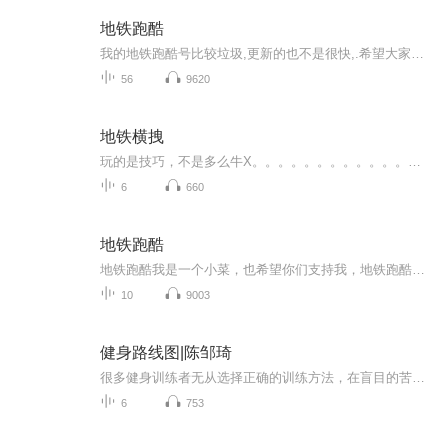
地铁跑酷
我的地铁跑酷号比较垃圾,更新的也不是很快,.希望大家可以支持
56
9620
地铁横拽
玩的是技巧，不是多么牛X。。。。。。。。。。。。。。。。。。。
6
660
地铁跑酷
地铁跑酷我是一个小菜，也希望你们支持我，地铁跑酷好叫你看完哈，希望你们订阅，阿巴阿巴，我能不能成为一个大主播就靠你们了，加油观众们，看我的视频吧！
10
9003
健身路线图|陈邹琦
很多健身训练者无从选择正确的训练方法，在盲目的苦练中造成关节与肌肉损伤，而不得不中断训练计划。假如你也处在健身的迷宫中，或踏入误区，或纠结选择，或阻于瓶颈，或困于伤痛，那么这本导航书都能帮到你。本书由执教世界冠军的体能训练专家历时5年精心...
6
753