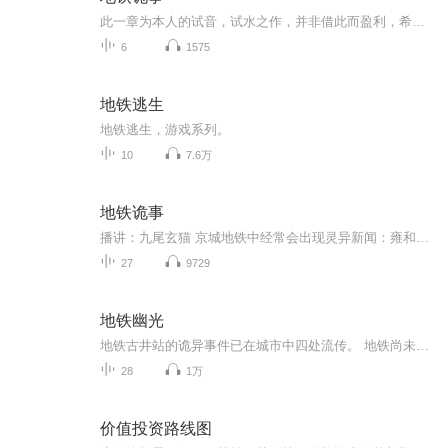
此一章为本人的试音，试水之作，并非借此而盈利，希望各位亲们可以给个建议和意见。作者：夜黑羽。版权方：北京黑岩信息。出版社：北京掌文信息技术有限公司。出版时间：2015年9月。字数：338.1万。分类：精品小说榜——恐怖惊悚
6
1575
地铁逃生
地铁逃生，游戏系列。
10
7.6万
地铁诡事
播讲：九尾玄猫 京城地铁中经常会出现灵异新闻：雍和宫车站隧道里抬轿子的人；半夜十一点半不开灯的地铁末班车；莫名其妙卧轨身亡的乘客，在看到他最后的监控录像时，却发现他是被一双无形的手推下站台……这些传言究竟是谣传？还是真实存在的？我最开始也是不相信的，但是直到有一次我半夜不小心钻进了地铁之中，亲眼看到了一些灵异的事情之后，我才发现，原来这些事情并不是鬼故事，而是真真切切地发生在我们身边……
27
9729
地铁幽光
地铁古井站的诡异事件已在城市中四处流传。 地铁尚未运营时，一名小男孩离奇死于隧道中。正式投入运营之后一名女子离奇丧命于地铁轮下，她的惨死仿佛点燃了通往地狱的导火索，行进于古井站的地铁好似人间炼狱…… 一个又一个毫不相关的乘客在众目睽睽下暴亡，究竟是触动地底怨魂，还是黑暗中躲藏着恶魔杀手？ 人群熙熙攘攘的地铁站，谁在低唱亡灵之歌？ 扑朔迷离的连环死亡事件，错综复杂的情感纠葛，地铁隧道的另一端通向未知的深渊。 真相永远出乎所有人的意料…… 危险的因素其实一直潜伏在你的身旁……
28
1万
价值投资路线图