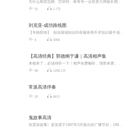
为什么格雷厄姆、巴菲特、林奇等一众投资大师能长期战胜市场？为什么巴菲特、芒格说，，中国的投资环境比美国更适合价值投资？
51
1.7万
刘克亚-成功路线图
【专辑联络】 创业领域知识内容服务商不求知识最牛逼，只愿连接更鲜活！互联网营销商学院首席创业导师：东越，欢迎交流学习:微.信：DGWAN0828刘克亚，1964年出生于安徽阜阳，国际知名英语教育专家，表演英语创始人。刘克亚老师 1964年出生于安徽阜阳 国际知名英语教育专家 表演英语创始人 清华大学——中旭商学院（中旭文化网）高级讲师 获世界顶级商学院---美国西北大学凯洛格商学院MBA 曾任美国财富50强企业---美国百时美施贵宝公...
6
3066
【高清经典】郭德纲于谦｜高清相声集
来都来了，必须得听一下！相声免费畅听，强势来袭，让你的每一天都充满欢笑！【高清经典】郭德纲于谦｜高清相声集 本张专辑包含“批三国,卖五器,我要下春晚,成人用品,红花绿叶,满汉全席,爱情传奇,卖裤头,你是我的玫瑰,跳大神,单身男女,穷不怕,济公传,白事...
89
1258.1万
常派高清伴奏
25
9971
鬼故事高清
张震讲故事》是张震于1997年3月推出的广播节目；1998年9月28日主持辽宁人民广播电台“张震时间”节目，99年至今创作推出大量精品恐怖故事，风靡长江以北各大院校。张震的故事大多来源于网络流传或书籍改编。张震一直是电视台和电台两面混，不过不讲鬼故事...