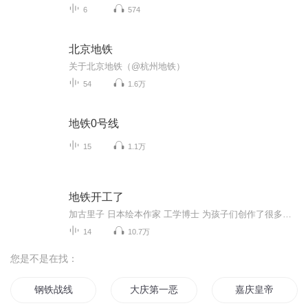
6
574
北京地铁
关于北京地铁（@杭州地铁）
54
1.6万
地铁0号线
15
1.1万
地铁开工了
加古里子 日本绘本作家 工学博士 为孩子们创作了很多经典的绘本 深受孩子们喜爱。桐桐经常嚷着要妈妈读他的绘本，常常睡着了还紧紧抱着他的书。
14
10.7万
您是不是在找：
钢铁战线
大庆第一恶
嘉庆皇帝