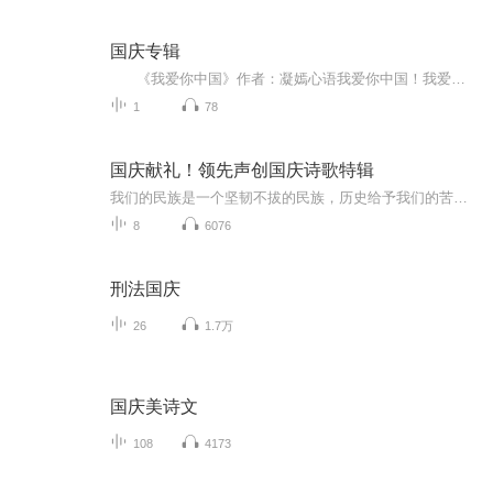
国庆专辑
《我爱你中国》作者：凝嫣心语我爱你中国！我爱你春天蓬勃的秧苗；我爱你秋日金黄的硕果。我爱你中国！我爱你青松气质，我爱你红梅品格！我爱你家乡的甜蔗好像乳汁滋润着我的心窝。我爱你中国，我要把最美的歌儿献给你，我的母亲我的祖国。我爱你中国，我爱...
1
78
国庆献礼！领先声创国庆诗歌特辑
我们的民族是一个坚韧不拔的民族，历史给予我们的苦难都变成了闪着金光的勋章！我们的国家是一个龙腾虎跃的国家，那条巨龙正以不可阻挡之势崛起于神奇的东方！------------------------------------------------值此祖国70周年华诞之际，领先声创以诗歌向祖国献礼！用我们的声音、用我们的热血、用我们的灵魂诵读经典爱国篇章，歌颂我们的祖国！永远繁荣富强！
8
6076
刑法国庆
26
1.7万
国庆美诗文
108
4173