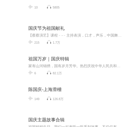
10
5805
国庆节为祖国献礼
【蔡蔡演艺】课程﹣-﹣主持表演，口才，声乐，中国舞，民族舞。独特的小舞台，专业的录音棚，每一位同学都能成为优秀的小明星。独特的教学模式，轻松上课，快乐学习！知名主持人，舞蹈家，高级教师任职授课！江南总校：河沟街42号三楼 18545856430江北分校...
215
1.7万
祖国万岁｜国庆特辑
家有山河锦绣，国有岁月芳华。热烈庆祝中华人民共和国成立73周年！
6
82.1万
陈国庆-上海滑稽
149
126.8万
国庆主题故事合辑
祖国妈妈生日，我们一起来听一听系列故事。不仅仅有《我的祖国》，还有红军故事，也有关于战争的故事，让大家体会到和平年代的不易。