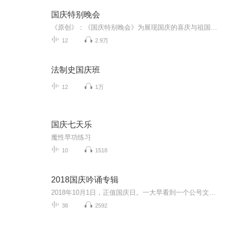
国庆特别晚会
《原创》：《国庆特别晚会》为展现国庆的喜庆与祖国的深情我将以具体的场景切入从清晨升旗的庄严到街头巷尾的欢庆到历史与当下的交融，用优美的笔触传递对祖国的热爱与自豪！用诗歌和情感美文形式，歌颂祖国的繁荣富强，祝人民幸福安康！
12
2.9万
法制史国庆班
12
1万
国庆七天乐
魔性早功练习
10
1518
2018国庆吟诵专辑
2018年10月1日，正值国庆日。一大早看到一个公号文章，正是文天祥的《己卯十月一日至燕越五日罹狴犴有感而赋》。当然，彼十一非当今的十一。不过数字的巧合还是让人感触，今天拿来读一读，体味一番历史英杰的民族情怀，恰也当时。 根据诗题来看，这组诗是写于十月一日至十月五日之间，是文天祥被俘之后所作，这些诗作不仅有凛凛正气，更也能看的到他百端交集的复杂情感。另一首于右任先生的《望大陆》，微信公号有称《望乡》，一句“山之上国之殇”荡气回肠，一并兴起拿来读了一读。仓促间多有瑕疵...
38
2592