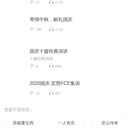
17
1.3万
寄情中秋，献礼国庆
195
1.1万
国庆十篇经典演讲
十篇经典演讲
8
8361
2020国庆 宏恩FCE集训
12
921
您是不是在找：
异能重生西门庆
一人有庆
庆云传奇