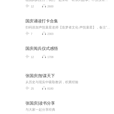
12
2600
国庆诵读打卡合集
扫码添加声悦童星老师【造梦者文化-声悦童星】，备注“诵读打卡”报名，已添加好友的，直接发送“诵读打卡”报名，报名成功后进入社群。
7
2303
国庆阅兵仪式感悟
12
1708
张国庆|智谋天下
从历史与现实中吸取教训，积累经验
25
8180
张国庆|读书分享
与大家一起分享经典