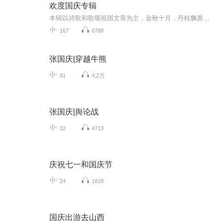
欢度国庆专辑
本辑以诗歌和歌颂祖国文章为主，金秋十月，丹桂飘香，在这个充满丰收喜悦的季节里，我们满怀激动和自豪，迎来了中华人民共和国76周年华诞。这不仅是一个庄重的纪念日，更是全体中华儿女共同欢庆的盛大的节日，承载着深厚的民族情感和历史意义.
167
6788
张国庆|穿越牛熊
91
4.2万
张国庆|舆论战
22
4713
庆祝七一和国庆节
24
1818
国庆出游去山西