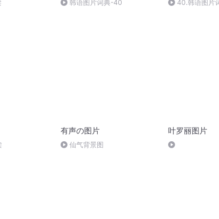
读
韩语图片词典-40
40.韩语图片
有声の图片
叶罗丽图片
读
仙气背景图