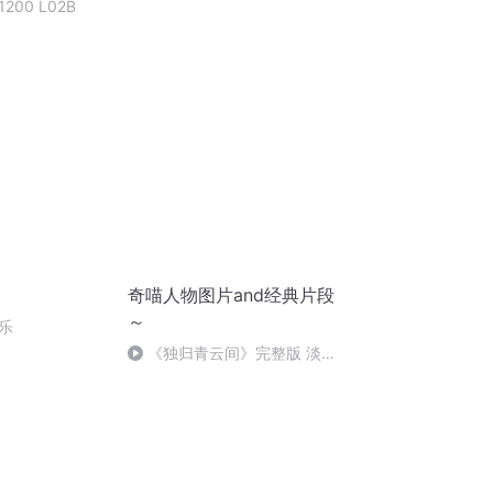
00 L02B
奇喵人物图片and经典片段
～
乐
《独归青云间》完整版 淡淡
的刀感……