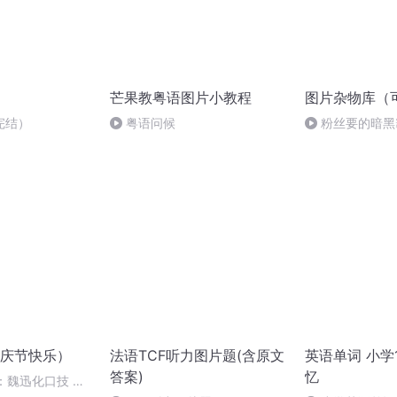
芒果教粤语图片小教程
图片杂物库（
完结）
粤语问候
粉丝要的暗黑
庆节快乐）
法语TCF听力图片题(含原文
英语单词 小学1
答案)
忆
：魏迅化口技 二