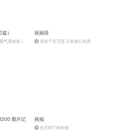
可盗）
祝福语
霸气系来啦！
没有千言万语 只有真心实意
200 图片记
祝福
在天晴了的时候