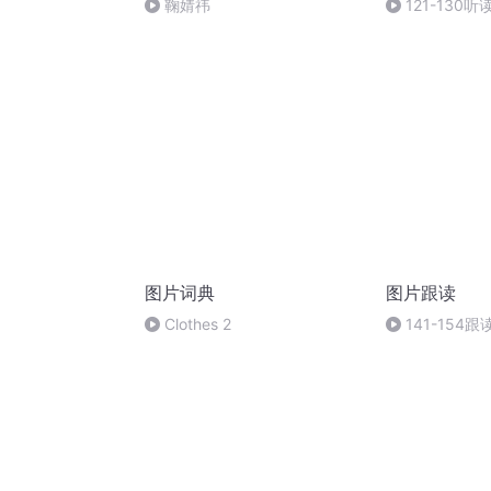
鞠婧祎
121-130听
图片词典
图片跟读
Clothes 2
141-154跟