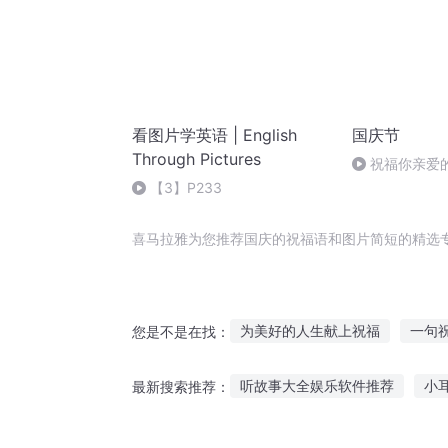
看图片学英语 | English
国庆节
Through Pictures
祝福你亲爱
【3】P233
喜马拉雅为您推荐国庆的祝福语和图片简短的精选
为美好的人生献上祝福
一句
您是不是在找：
简短的半个世纪
魂界之灵的
听故事大全娱乐软件推荐
小
最新搜索推荐：
给异界的王女献上祝福
为美
大象公公故事在线听
孩子听