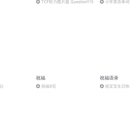
般唱法和原生态
TCF听力图片题 Question115
小学英语单词12
祝福
祝福语录
完)
祝福9完
祝宝宝生日快