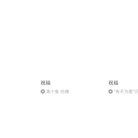
胡 东方红+一
祝福
祝福
第十集 仿佛
“有不为斋”(