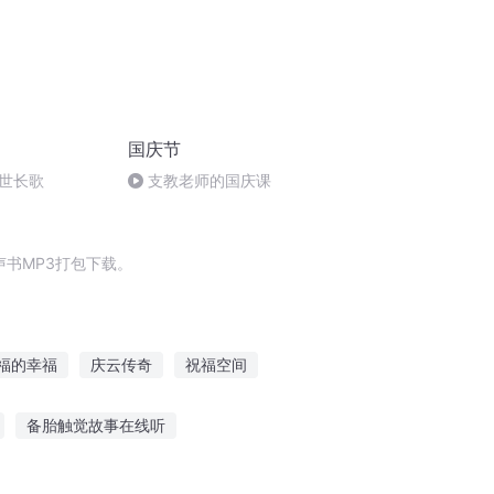
国庆节
世长歌
支教老师的国庆课
书MP3打包下载。
福的幸福
庆云传奇
祝福空间
福
为美好人间献上祝福
备胎触觉故事在线听
穿越之大庆帝国
故事在线听
听有趣文字故事练好字