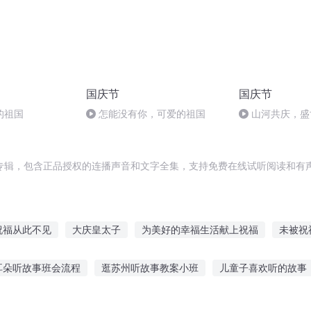
国庆节
国庆节
的祖国
怎能没有你，可爱的祖国
山河共庆，盛
专辑，包含正品授权的连播声音和文字全集，支持免费在线试听阅读和有声
祝福从此不见
大庆皇太子
为美好的幸福生活献上祝福
未被祝
祝福
上帝的祝福
为美好的修真献上祝福
为二次元世界献上祝
耳朵听故事班会流程
逛苏州听故事教案小班
儿童子喜欢听的故事
好的异界送上我们的祝福
为美好的里世界献上祝福
重庆儿女
而不懂的故事
听故事九色鹿的故事
听各行业的故事
车辆进化