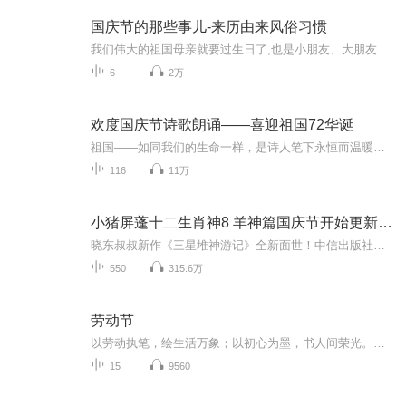
国庆节的那些事儿-来历由来风俗习惯
我们伟大的祖国母亲就要过生日了,也是小朋友、大朋友们最喜欢的“国庆小长假”或说“黄金周”还有说”国庆7天乐”的，说法真是不一而足。那么“国庆节”是怎么来的？自古以来国庆节怎么庆贺？新中国国庆节的来历，以及新中国国庆节的庆贺方式又有哪些呢？ ...
6
2万
欢度国庆节诗歌朗诵——喜迎祖国72华诞
祖国——如同我们的生命一样，是诗人笔下永恒而温暖的主题。在祖国72周年华诞来临之际，特创建这个诗歌朗诵专辑，诵读经典爱国篇章，和大家一起歌颂祖国，向国庆的献礼！祝愿伟大的祖国繁荣富强，祝愿大家国庆节快乐，度过平安快乐的黄金周假期！
116
11万
小猪屏蓬十二生肖神8 羊神篇国庆节开始更新啦！
晓东叔叔新作《三星堆神游记》全新面世！中信出版社出版！京东当当淘宝均有售！点蓝色字收听——《小猪屏蓬爆笑日记2024》《小猪屏蓬爆笑日记2》《小猪屏蓬爆笑日记1》让你笑得喘不上气！《我进故宫当富翁——小猪屏蓬故宫财商笔记》教你成为大富翁！《小...
550
315.6万
劳动节
以劳动执笔，绘生活万象；以初心为墨，书人间荣光。致敬每一份默默坚守与无私付出，感恩每一份精益求精的匠心守望。不负时光，不负耕耘，五一劳动节快乐，向平凡岗位上最美的奋斗者，致以最诚挚的敬意！
15
9560