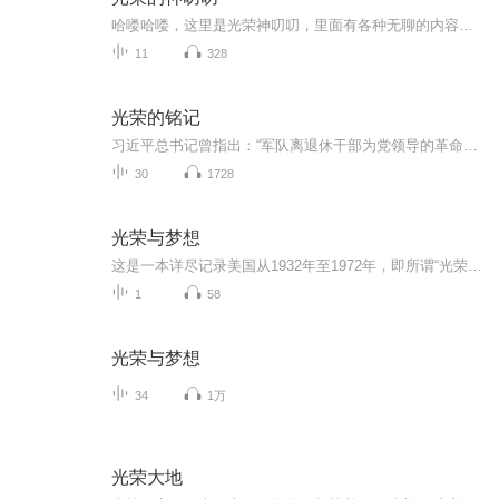
哈喽哈喽，这里是光荣神叨叨，里面有各种无聊的内容，超级无聊。
11
328
光荣的铭记
习近平总书记曾指出：“军队离退休干部为党领导的革命、建设、改革事业做出了重要贡献。”因此，把他们的奋斗故事讲给孩子们听，鼓励孩子们铭记历史，做社会主义事业的接班人，显得格外重要。图书《光荣的铭记》记录了100位老党员的100个动人小故事，这些老党员有的是抗击过侵略者的小八路，有的经历了解放战争、上甘岭战斗的炮火洗礼，有的为国防科研做出了重大贡献，也有的在本职岗位上数十年如一日平凡奉献……他们每个人都是党史的亲历者、创造者、见证者，每个人都是一部活着的历史。本专辑选取了书...
30
1728
光荣与梦想
这是一本详尽记录美国从1932年至1972年，即所谓“光荣与梦想”时代的辉煌历程。这部作品以数任美国总统的执政与竞选为明线，生动地描述了胡佛、罗斯福、杜鲁门、艾森豪威尔、肯尼迪以及尼克松如何引领美国走过这段历史。
1
58
光荣与梦想
34
1万
光荣大地