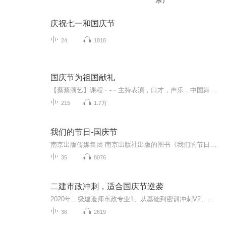
乐）
庆祝七一和国庆节
24
1818
国庆节为祖国献礼
【蔡蔡演艺】课程﹣-﹣主持表演，口才，声乐，中国舞，民族舞。独特的小舞台，专业的录音棚，每一位同学都能成为优秀的小明星。独特的教学模式，轻松上课，快乐学习！知名主持人，舞蹈家，高级教师任职授课！江南总校：河沟街42号三楼 18545856430江北分校...
215
1.7万
我们的节日-国庆节
南京出版传媒集团·南京出版社出版的图书《我们的节日》通过对中国节日文化和节日意义进行深度的挖掘，面向青少年群体构建独具特色的栏目内容，以此丰富春节、元宵节、清明节、端午节、七夕节、中秋节、重阳节等传统节日；六一节、教师节、国庆节等新兴节日的文化内涵和表现形式。促进青少年形成新的节日习俗，提升节日仪式感、认同感。音频作品由金陵朗读者联盟志愿者朗诵，南京音像出版社、金陵图书馆联合制作。
35
8076
二建市政冲刺，适合国庆节逆袭
2020年二级建造师市政专业1、从基础到密训冲刺V2、从精华课程到超压密押V3、0基础同步更新v4、持续更新到2020年考试V5、只要你跟着学让你一次稳拿证V6、渠道超压压题，超压三页纸等独家绝密压题!
36
2619