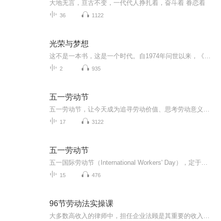
大地无言，亘古不变，一代代人挣扎着，奋斗着 眷恋着
36
1122
光荣与梦想
这不是一本书，这是一个时代。自1974年问世以来，《光荣与梦想》一直为无数人念念不忘。这部伟大的作品巧妙地浓缩了美国从1932-1972年的40年丰富历史。著名通俗历史作家威廉曼彻斯特以数任美国总统的执政与竞选为明线，从让胡佛颜面尽失的“胡佛村”“胡佛车”等、罗斯福史无前例的四次当选，一路说尽杜鲁门、艾森豪威尔、肯尼迪，直至让尼克松下台的水门事件，同时不动声色地细致描画美国1932-1972年的40年社会发展历程，内容涵盖“补偿金大军”风潮、经济大萧条、人权运动、麦卡锡主义、...
2
935
五一劳动节
五一劳动节，让今天成为追寻劳动价值、思考劳动意义的节点，表达你我对劳动本身最纯粹的敬意！
17
3122
五一劳动节
五一国际劳动节（International Workers' Day），定于每年5月1日，是全球80多个国家共同庆祝的全国性节日，旨在纪念工人阶级为争取合法权益而进行的斗争，弘扬劳动精神。该节日源于19世纪美国工人运动。1886年5月1日，芝加哥约35万工人举行大规模罢工和示...
15
476
96节劳动法实操课
大多数高收入的律师中，担任企业法顾是其重要的收入来源构成。而对于企业，法顾起到的作用就是规避风险，减少企业在法律风险上的损失。当一个律师一年兼任 10 家企业法顾的时候，轻松年薪百万不是梦。尤其对于刚入行的律师，实现这个年薪目标，强烈建议提...