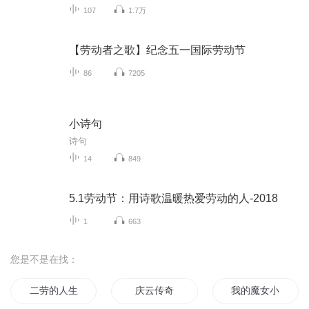
107
1.7万
【劳动者之歌】纪念五一国际劳动节
86
7205
小诗句
诗句
14
849
5.1劳动节：用诗歌温暖热爱劳动的人-2018
1
663
您是不是在找：
二劳的人生
庆云传奇
我的魔女小诗诗