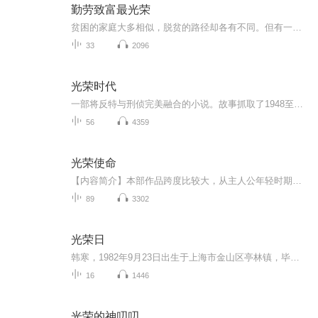
勤劳致富最光荣
贫困的家庭大多相似，脱贫的路径却各有不同。但有一点是相同的，那就是“幸福都是靠奋斗出来的”。从今天起，FM968重庆之声联合中共重庆市委宣传部、重庆市文明办，陆续推出大型系列主题报道《勤劳致富最光荣——讲述身边的脱贫故事》，深入挖掘自力更生、不等不靠的脱贫致富先进典型，讲好身边群众的脱贫故事，希望给正在奋斗的你，带来一些启发。
33
2096
光荣时代
一部将反特与刑侦完美融合的小说。故事抓取了1948至1951年这个比较特殊的时间段，讲述人民警察在接管北平的过程中，与潜伏特务、黑帮、地痞发生的惊心动魄的斗争。小说的主角是一对立场不同的亲兄弟，弟弟郑朝阳是曾经卧底在北平旧警察局里的地下党，也是...
56
4359
光荣使命
【内容简介】本部作品跨度比较大，从主人公年轻时期的懵懂，到步入中年的沉稳，逐渐成长为一名成熟干练，独挡一面的优秀税务干部为主线，以其为代表和缩影，集中反映了税务战线广大干部职工，深入一线，扎根基层，脚踏实地，默默无闻，立足本职，爱岗敬业...
89
3302
光荣日
韩寒，1982年9月23日出生于上海市金山区亭林镇，毕业于松江二中，中国作家、导演、赛车手。1999年，韩寒以《杯中窥人》一文获得首届全国新概念作文大赛一等奖。2000年，在上高一的韩寒退学，后出版首部长篇小说《三重门》。2001年，出版文集《零下一度》，...
16
1446
光荣的神叨叨