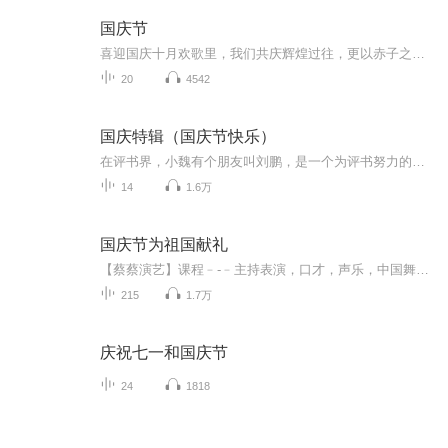
国庆节
喜迎国庆十月欢歌里，我们共庆辉煌过往，更以赤子之心，向未来书写滚烫的誓言——这盛世，值得我们以热爱相拥。
20
4542
国庆特辑（国庆节快乐）
在评书界，小魏有个朋友叫刘鹏，是一个为评书努力的小伙子。在2021年国庆期间，他想弄个特辑，便烦劳我给他录个爱国题材的评书小段儿。这种事情，不是特殊情况，小魏一般不会拒绝，也就给其录了一个《鲁迅踢鬼》，等他传完，我再传到我的专辑里。另外，小...
14
1.6万
国庆节为祖国献礼
【蔡蔡演艺】课程﹣-﹣主持表演，口才，声乐，中国舞，民族舞。独特的小舞台，专业的录音棚，每一位同学都能成为优秀的小明星。独特的教学模式，轻松上课，快乐学习！知名主持人，舞蹈家，高级教师任职授课！江南总校：河沟街42号三楼 18545856430江北分校...
215
1.7万
庆祝七一和国庆节
24
1818