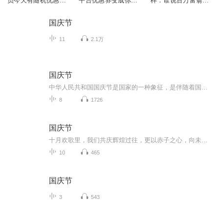
员今天有随机优惠
平台优惠券变成你的
样：谁说百万富翁就
券，快加入吧
可持续收入
不用优惠券
国庆节
11
2.1万
国庆节
中华人民共和国国庆节是国家的一种象征，是伴随着国家的出现而出现的。让我们用诗歌朗诵歌颂祖国的繁荣富强，国泰民安。
8
1726
国庆节
十月欢歌里，我们共庆辉煌过往，更以赤子之心，向未来书写滚烫的誓言——这盛世，值得我们以热爱相拥。
10
465
国庆节
3
543