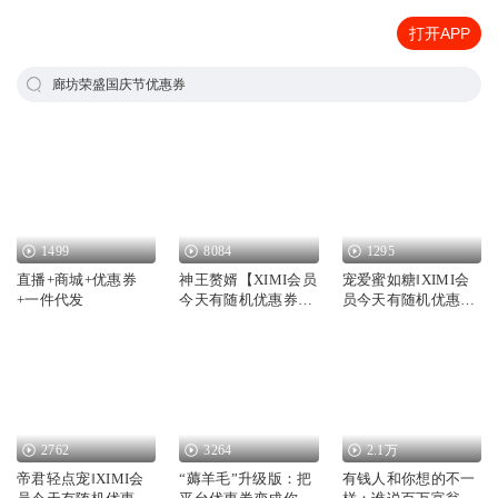
打开APP
廊坊荣盛国庆节优惠券
1499
8084
1295
直播+商城+优惠券
神王赘婿【XIMI会员
宠爱蜜如糖‖XIMI会
+一件代发
今天有随机优惠券，
员今天有随机优惠
快加入吧】
券，快加入吧
2762
3264
2.1万
帝君轻点宠‖XIMI会
“薅羊毛”升级版：把
有钱人和你想的不一