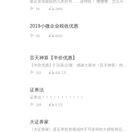
最近发现紫陌把几本好书……读垮啦！ 嘤嘤嘤，怎么可以这样 所以从现在开始要开始勤加练习 有㊙️的大部分是练习，是害羞，不让看的。不过想听，你就听吧。（后果自负） 没有㊙️的，那就是一些普通的小音频。不过也有可能是练习，只不过我录的时候……脸...
54
2444
2019小微企业税收优惠
59
6543
言天神算【半价优惠】
【半价优惠】0.15喜点/集 感谢大家对《言天神算》的支持！【强烈推荐】火星小说网千万点击榜单力作。大神级作者“小浣熊”原创作品，为您讲述算命的那些事儿。【内容简介】吴家言天算术最后一个继承人，揭开历史上最神秘家族不为人知的内幕，天生一脉...
322
431.7万
证券法
证券法！！！！！！！！！！！
226
5.1万
大证券家
《大证券家》是证券投资领域内不可多得的大师投资记录宝典，讲述了20世纪以来全球范围内投资业绩被业界认可、有独特投资哲学理论的最伟大的48位证券大师的辉煌成就、投资经历、投资哲学、传世名言。站在大师们的肩膀上，相信您的投资理念会不断升华，财务自由之路会越走越顺利。