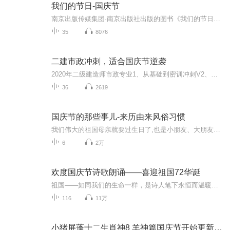
我们的节日-国庆节
南京出版传媒集团·南京出版社出版的图书《我们的节日》通过对中国节日文化和节日意义进行深度的挖掘，面向青少年群体构建独具特色的栏目内容，以此丰富春节、元宵节、清明节、端午节、七夕节、中秋节、重阳节等传统节日；六一节、教师节、国庆节等新兴节日的文化内涵和表现形式。促进青少年形成新的节日习俗，提升节日仪式感、认同感。音频作品由金陵朗读者联盟志愿者朗诵，南京音像出版社、金陵图书馆联合制作。
35
8076
二建市政冲刺，适合国庆节逆袭
2020年二级建造师市政专业1、从基础到密训冲刺V2、从精华课程到超压密押V3、0基础同步更新v4、持续更新到2020年考试V5、只要你跟着学让你一次稳拿证V6、渠道超压压题，超压三页纸等独家绝密压题!
36
2619
国庆节的那些事儿-来历由来风俗习惯
我们伟大的祖国母亲就要过生日了,也是小朋友、大朋友们最喜欢的“国庆小长假”或说“黄金周”还有说”国庆7天乐”的，说法真是不一而足。那么“国庆节”是怎么来的？自古以来国庆节怎么庆贺？新中国国庆节的来历，以及新中国国庆节的庆贺方式又有哪些呢？ ...
6
2万
欢度国庆节诗歌朗诵——喜迎祖国72华诞
祖国——如同我们的生命一样，是诗人笔下永恒而温暖的主题。在祖国72周年华诞来临之际，特创建这个诗歌朗诵专辑，诵读经典爱国篇章，和大家一起歌颂祖国，向国庆的献礼！祝愿伟大的祖国繁荣富强，祝愿大家国庆节快乐，度过平安快乐的黄金周假期！
116
11万
小猪屏蓬十二生肖神8 羊神篇国庆节开始更新啦！