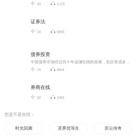
43
1.2万
证券法
14
8455
债券投资
中国债券市场经过四十年波澜壮阔的发展，初步形成多层次市场体系，各类产品不断丰富，市场开放不断推进，市场参与者越发多样。随着宏观经济增速换挡，我国利率市场化进程不断深化，债券市场扰动因素日趋复杂，债券投资面临新的挑战与机遇。本书旨在帮助读...
74
8604
券商在线
20
1492
您是不是在找：
时光回廊
灵界优等生
庆云传奇