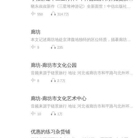
晓东叔叔新作《三星堆神游记》全新面世！中信出版社出版！京东当当淘宝均有售！点蓝色字收听——《小猪屏蓬爆笑日记2024》《小猪屏蓬爆笑日记2》《小猪屏蓬爆笑日记1》让你笑得喘不上气！《我进故宫当富翁——小猪屏蓬故宫财商笔记》教你成为大富翁！《小...
550
314.7万
廊坊
本文记述廊坊地处京津腹地独特的区位特质，描摹廊坊百姓谆朴务实，重情重义，敢抗争的燕赵民风……！
9
235
廊坊-廊坊市文化公园
音频来源于链景旅行 地址 河北省廊坊市和平路与北外环路交汇处 票价描述 暂无 开放时间 8:00-16:30 乘车信息 暂无
8
2.7万
廊坊-廊坊市文化艺术中心
音频来源于链景旅行 地址 河北省廊坊市和平路与北外环路交汇处 票价描述 0 开放时间 全天 乘车信息 暂无
10
1万
优惠的练习杂货铺