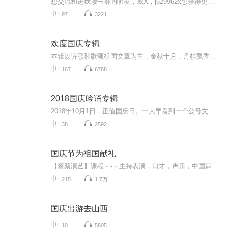
想交流和进我读书群的听友，威X，j629962x想获得更多的智慧，拥有富人思维，成功思维吗？快来和我们一起交流和探讨吧！！智慧是分辨差异的能力智慧是解决问题的能力智慧是运用知识的能力智慧是正确选择的能力智慧是克服恐惧的关键智慧是制造财富的工场我们...
97
3221
欢度国庆专辑
本辑以诗歌和歌颂祖国文章为主，金秋十月，丹桂飘香，在这个充满丰收喜悦的季节里，我们满怀激动和自豪，迎来了中华人民共和国76周年华诞。这不仅是一个庄重的纪念日，更是全体中华儿女共同欢庆的盛大的节日，承载着深厚的民族情感和历史意义.
167
6788
2018国庆吟诵专辑
2018年10月1日，正值国庆日。一大早看到一个公号文章，正是文天祥的《己卯十月一日至燕越五日罹狴犴有感而赋》。当然，彼十一非当今的十一。不过数字的巧合还是让人感触，今天拿来读一读，体味一番历史英杰的民族情怀，恰也当时。 根据诗题来看，这组诗是写于十月一日至十月五日之间，是文天祥被俘之后所作，这些诗作不仅有凛凛正气，更也能看的到他百端交集的复杂情感。另一首于右任先生的《望大陆》，微信公号有称《望乡》，一句“山之上国之殇”荡气回肠，一并兴起拿来读了一读。仓促间多有瑕疵...
38
2592
国庆节为祖国献礼
【蔡蔡演艺】课程﹣-﹣主持表演，口才，声乐，中国舞，民族舞。独特的小舞台，专业的录音棚，每一位同学都能成为优秀的小明星。独特的教学模式，轻松上课，快乐学习！知名主持人，舞蹈家，高级教师任职授课！江南总校：河沟街42号三楼 18545856430江北分校...
215
1.7万
国庆出游去山西
10
5805