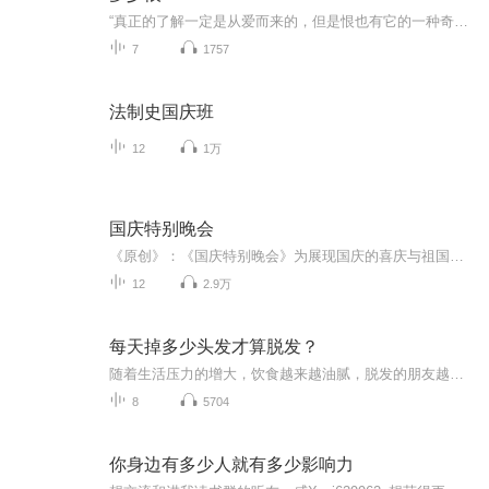
“真正的了解一定是从爱而来的，但是恨也有它的一种奇异的彻底的了解。”张爱玲根据其电影剧本《不了情》改编的通俗小说，光听名字就觉得缠绵悱恻，一个是为父所累的“简爱”，一个是为妻所困的“罗切斯特”，一段只能是恨意绵绵相忘江湖的情感，我想你也会和我一样，曾觉得遗憾，又觉得释然。
7
1757
法制史国庆班
12
1万
国庆特别晚会
《原创》：《国庆特别晚会》为展现国庆的喜庆与祖国的深情我将以具体的场景切入从清晨升旗的庄严到街头巷尾的欢庆到历史与当下的交融，用优美的笔触传递对祖国的热爱与自豪！用诗歌和情感美文形式，歌颂祖国的繁荣富强，祝人民幸福安康！
12
2.9万
每天掉多少头发才算脱发？
随着生活压力的增大，饮食越来越油腻，脱发的朋友越来越多，如何科学地防脱发？市场上热炒的“无硅洗发水”真的好吗？洗发水经常更换才好吗？本期点点邀请到，浙江大学医学院附属第二医院皮肤性病科的吕中法主任医师，给大家说说脱发的问题。关注微信公众号：点点医生，或添加点点医生客服号：diandiandoctor2 获取更多健康知识，更有在线咨询、线上课程、体检预约等就医与健康服务等你来。
8
5704
你身边有多少人就有多少影响力