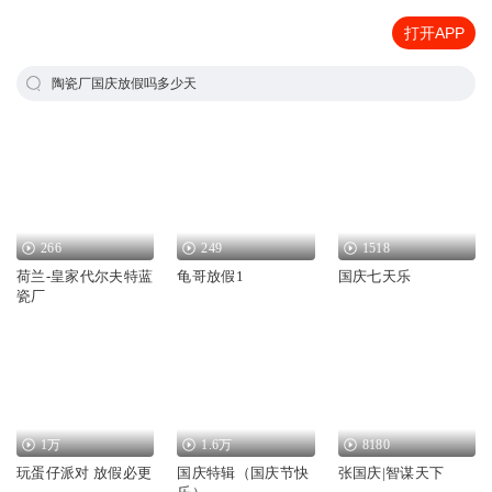
打开APP
陶瓷厂国庆放假吗多少天
266
249
1518
荷兰-皇家代尔夫特蓝
龟哥放假1
国庆七天乐
瓷厂
1万
1.6万
8180
玩蛋仔派对 放假必更
国庆特辑（国庆节快
张国庆|智谋天下