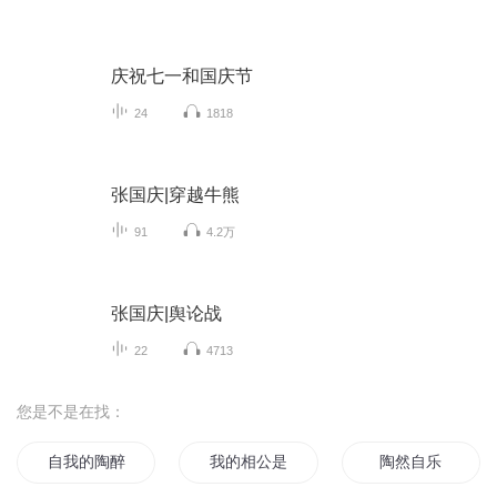
庆祝七一和国庆节
24
1818
张国庆|穿越牛熊
91
4.2万
张国庆|舆论战
22
4713
您是不是在找：
自我的陶醉
我的相公是厂花
陶然自乐