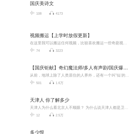
国庆美诗文
108
4173
视频搬运【上学时放假更新】
在这里我可以搬运任何视频，比较喜欢搬运一些奇葩视频，想搬运什么视频，可以在评论区评论或私聊，如有侵权请告诉我，谢谢
74
3223
【国庆钜献】奇幻魔法师/多人有声剧/国庆爆更七天乐
从前，地球上除了人类居住的人界外，还有一个叫“仙’的种族，居住在一个叫'地海”的异世界--也就是所谓的仙界。海内有三岛，上岛蓬菜，居神仙，中岛美蓉，居天仙，下岛源，居地仙。三岛中央，是考较群仙功力的场所--紫府。仙族族人考核升级，可以由地仙升...
501
1.6万
天津人 你了解多少
天津人为什么看北京人不顺眼？ 为什么说天津人都是卫嘴子？ 天津人难伺候 天津女人，只有大姐没有小姐 借钱吃海货，不算不会过 为什么说“北京学成，天津走红”？ 生存需要吹“大梨” 一条鱼搅得一锅腥 “十块钱五斤”和“两块钱一斤” 惹惹惹敲破锣 一道黑光从天而降 包袱里面是一颗人头 有了好眼力才有好前程
12
2.5万
多少恨