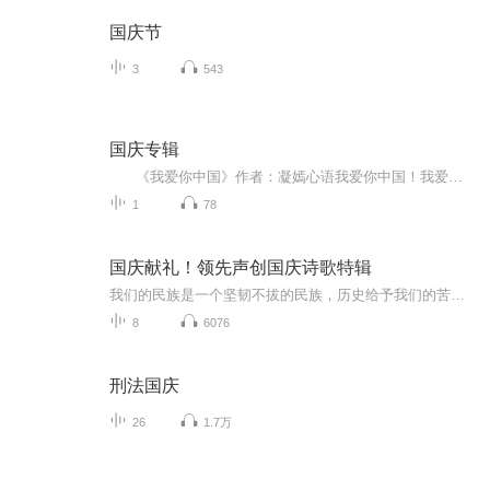
国庆节
3
543
国庆专辑
《我爱你中国》作者：凝嫣心语我爱你中国！我爱你春天蓬勃的秧苗；我爱你秋日金黄的硕果。我爱你中国！我爱你青松气质，我爱你红梅品格！我爱你家乡的甜蔗好像乳汁滋润着我的心窝。我爱你中国，我要把最美的歌儿献给你，我的母亲我的祖国。我爱你中国，我爱...
1
78
国庆献礼！领先声创国庆诗歌特辑
我们的民族是一个坚韧不拔的民族，历史给予我们的苦难都变成了闪着金光的勋章！我们的国家是一个龙腾虎跃的国家，那条巨龙正以不可阻挡之势崛起于神奇的东方！------------------------------------------------值此祖国70周年华诞之际，领先声创以诗歌向祖国献礼！用我们的声音、用我们的热血、用我们的灵魂诵读经典爱国篇章，歌颂我们的祖国！永远繁荣富强！
8
6076
刑法国庆
26
1.7万