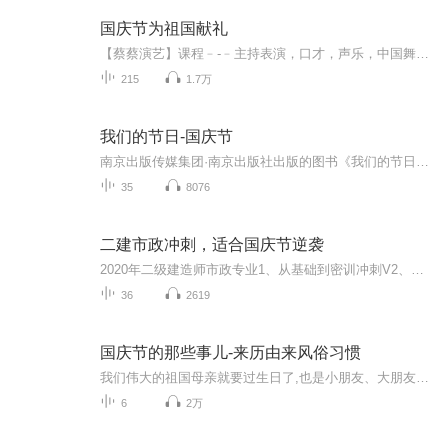
国庆节为祖国献礼
【蔡蔡演艺】课程﹣-﹣主持表演，口才，声乐，中国舞，民族舞。独特的小舞台，专业的录音棚，每一位同学都能成为优秀的小明星。独特的教学模式，轻松上课，快乐学习！知名主持人，舞蹈家，高级教师任职授课！江南总校：河沟街42号三楼 18545856430江北分校...
215
1.7万
我们的节日-国庆节
南京出版传媒集团·南京出版社出版的图书《我们的节日》通过对中国节日文化和节日意义进行深度的挖掘，面向青少年群体构建独具特色的栏目内容，以此丰富春节、元宵节、清明节、端午节、七夕节、中秋节、重阳节等传统节日；六一节、教师节、国庆节等新兴节日的文化内涵和表现形式。促进青少年形成新的节日习俗，提升节日仪式感、认同感。音频作品由金陵朗读者联盟志愿者朗诵，南京音像出版社、金陵图书馆联合制作。
35
8076
二建市政冲刺，适合国庆节逆袭
2020年二级建造师市政专业1、从基础到密训冲刺V2、从精华课程到超压密押V3、0基础同步更新v4、持续更新到2020年考试V5、只要你跟着学让你一次稳拿证V6、渠道超压压题，超压三页纸等独家绝密压题!
36
2619
国庆节的那些事儿-来历由来风俗习惯
我们伟大的祖国母亲就要过生日了,也是小朋友、大朋友们最喜欢的“国庆小长假”或说“黄金周”还有说”国庆7天乐”的，说法真是不一而足。那么“国庆节”是怎么来的？自古以来国庆节怎么庆贺？新中国国庆节的来历，以及新中国国庆节的庆贺方式又有哪些呢？ ...
6
2万