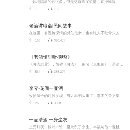
歌坛唱酒的歌很多，但是这首铁汉柔情、直抒胸臆、笑傲江湖、指点江山的摇滚“酒”还真的就这一首！...
1
162
老酒讲聊斋|民间故事
在这里，有温婉深情的狐仙鬼女，也有吃人不吐骨头的恶鬼泼魔；有贪赃枉法的邪道鬼怪，也有路见不平拔刀相助的不羁英魂；有心怀鬼胎的伪善人，也有知恩图报的异类……他们无不给人留下难以磨灭的印象。人情与鬼蜮。善良与邪恶，美与丑，在这里呈现交织。他...
156
320.4万
《老酒馆里听-聊斋》
《聊斋志异》，简称《聊斋》，俗名《鬼狐传》，是清代著名小说家蒲松龄创作的短篇小说集。全书近五百篇，集鸟兽鱼虫、花妖狐媚、民俗风情、自然灾害等奇闻异事。其中突破封建礼教、人鬼伦常的自由婚姻爱情故事占据最大比重，表达了作者对理想爱情的向往；...
534
355.3万
李零-花间一壶酒
收拾屋子的时候发现，有几本书买重了，李零的杂文集就在其中。之前学文科、之后学历史，很是佩服那种学贯东西的大家，更偏爱虽老但愤青精神犹在的白首宿老。李零就是其中一位。书里的若干篇杂文，看似嬉笑怒骂，涉猎的更是边边角角的杂文随想，但随便一段文字背后却是经典重叠，非是普通人所能涉及的。更有甚，第四卷《酒色财气见人性》的八篇文章，涉及了卜筮、赌戏、医药、毒品，又有大禹的上古传说，乃至乡村俚语脏话的传承，不要说是写辑，单是诵读间的种种古文偏僻之字，都是十分...
26
3868
一壶清酒 一身尘灰
上元灯夜，惊鸿一瞥，至此乱了余生。本欲与他一世桃源，他却堕她入地狱无间。她为他受天雷地火，为他生剖命丹，可他却杀了他们的孩子，亲手剜取她的命丹，逼得她灰飞烟灭。她终于醒悟，不是所有痴情，都能换来恩爱承欢，不是所有深爱，都能被成全，爱错了就是错了。【收听须知】1、该专辑免费收听。2、在收听过程中，如想快速阅读小说文字版全集，或者你有其他任何问题，请在微信中搜索公众号【糖果文坊】，关注并回复数字：【0464】，便可快速阅读文字全版。（注意：需要在公众号中回复才有效）