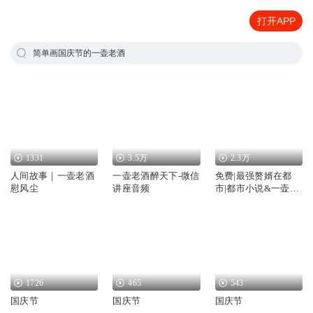
打开APP
简单画国庆节的一壶老酒
1331
3.5万
2.3万
人间故事｜一壶老酒
一壶老酒醉天下-微信
免费|最强赘婿在都
慰风尘
讲座音频
市|都市小说&一壶老
酒&都市
1726
465
543
国庆节
国庆节
国庆节