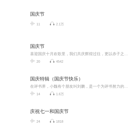
国庆节
11
2.1万
国庆节
喜迎国庆十月欢歌里，我们共庆辉煌过往，更以赤子之心，向未来书写滚烫的誓言——这盛世，值得我们以热爱相拥。
20
4542
国庆特辑（国庆节快乐）
在评书界，小魏有个朋友叫刘鹏，是一个为评书努力的小伙子。在2021年国庆期间，他想弄个特辑，便烦劳我给他录个爱国题材的评书小段儿。这种事情，不是特殊情况，小魏一般不会拒绝，也就给其录了一个《鲁迅踢鬼》，等他传完，我再传到我的专辑里。另外，小...
14
1.6万
庆祝七一和国庆节
24
1818