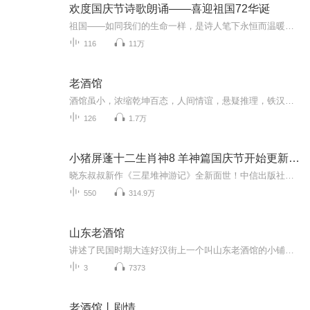
欢度国庆节诗歌朗诵——喜迎祖国72华诞
祖国——如同我们的生命一样，是诗人笔下永恒而温暖的主题。在祖国72周年华诞来临之际，特创建这个诗歌朗诵专辑，诵读经典爱国篇章，和大家一起歌颂祖国，向国庆的献礼！祝愿伟大的祖国繁荣富强，祝愿大家国庆节快乐，度过平安快乐的黄金周假期！
116
11万
老酒馆
酒馆虽小，浓缩乾坤百态，人间情谊，悬疑推理，铁汉柔情，民俗画卷，一酒一味，各喝各的味道，各活各的人生，
126
1.7万
小猪屏蓬十二生肖神8 羊神篇国庆节开始更新啦！
晓东叔叔新作《三星堆神游记》全新面世！中信出版社出版！京东当当淘宝均有售！点蓝色字收听——《小猪屏蓬爆笑日记2024》《小猪屏蓬爆笑日记2》《小猪屏蓬爆笑日记1》让你笑得喘不上气！《我进故宫当富翁——小猪屏蓬故宫财商笔记》教你成为大富翁！《小...
550
314.9万
山东老酒馆
讲述了民国时期大连好汉街上一个叫山东老酒馆的小铺子掌柜陈怀海在老酒馆里谋生计、释大义的故事。
3
7373
老酒馆丨剧情