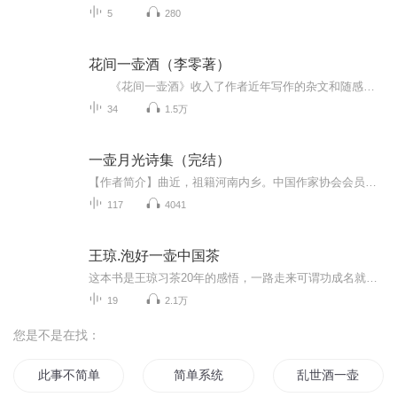
5
280
花间一壶酒（李零著）
《花间一壶酒》收入了作者近年写作的杂文和随感，全部属于“凡人小史”，即作为一个普通百姓冷眼旁观，对身边的历史、书本上的历史，讲点个人的看法。这些看法，虽然也利用了一点专业知识和杂览偶得的读书感想，但作者关心的事在有如工业流水线的专业学术中没有位置，只能用业余的方式，另外找个地方说话。 内容大致可以分为五个方面。第一组文章，只有两篇，是个引子。第二组有六篇，是谈战争或与战争有关的事，属于“武”的话题。第三组有七篇，是讨论与读书人有关的事，则是“文”的话题。...
34
1.5万
一壶月光诗集（完结）
【作者简介】曲近，祖籍河南内乡。中国作家协会会员。曾任兵团作家协会副主席、石河子文联副主席、《绿风》诗刊主编、石河子作家协会主席等职。副编审职称。曾出席第六、第七次中国作家协会全国代表大会。连续4次被授予石河子市“拔尖人才”称号。主编的《...
117
4041
王琼.泡好一壶中国茶
这本书是王琼习茶20年的感悟，一路走来可谓功成名就，但是这本书在经过十遍校对后仍觉忐忑，是因为王琼想把更好的内容呈现给大家，如此谦虚谨慎而成书，品质得以保证。王琼希望与您有更多的交流与研学，借由一杯茶，一起共修，让你我都能有更多的成长。这是一本厚重的书，精美的纸张印刷，具有独特气质的图片，是一本集茶修表达、文化梳理、自学教程、智慧启迪为一体的综合型生活类书目。也是对“茶修”这一概念的首次集结和出版，具体诠释了“借茶修为，以茶养德”这一理念，书中可谓毫无保留地对和静茶修进行了高度凝练和梳理分享——通过文字与图片的传导，把技艺与能量融汇其中，将文化与艺术归真生活，分享一杯茶的智慧，传递中国茶的美好！
19
2.1万
您是不是在找：
此事不简单
简单系统
乱世酒一壶