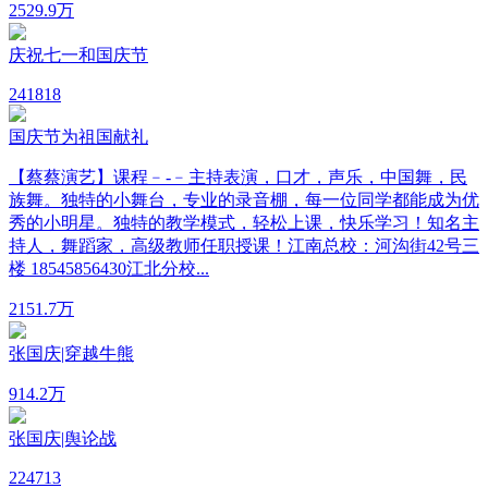
25
29.9万
庆祝七一和国庆节
24
1818
国庆节为祖国献礼
【蔡蔡演艺】课程﹣-﹣主持表演，口才，声乐，中国舞，民
族舞。独特的小舞台，专业的录音棚，每一位同学都能成为优
秀的小明星。独特的教学模式，轻松上课，快乐学习！知名主
持人，舞蹈家，高级教师任职授课！江南总校：河沟街42号三
楼 18545856430江北分校...
215
1.7万
张国庆|穿越牛熊
91
4.2万
张国庆|舆论战
22
4713