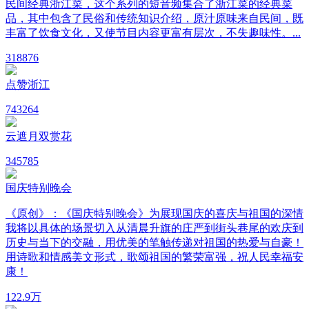
民间经典浙江菜，这个系列的短音频集合了浙江菜的经典菜
品，其中包含了民俗和传统知识介绍，原汁原味来自民间，既
丰富了饮食文化，又使节目内容更富有层次，不失趣味性。...
31
8876
点赞浙江
74
3264
云遮月双赏花
34
5785
国庆特别晚会
《原创》：《国庆特别晚会》为展现国庆的喜庆与祖国的深情
我将以具体的场景切入从清晨升旗的庄严到街头巷尾的欢庆到
历史与当下的交融，用优美的笔触传递对祖国的热爱与自豪！
用诗歌和情感美文形式，歌颂祖国的繁荣富强，祝人民幸福安
康！
12
2.9万