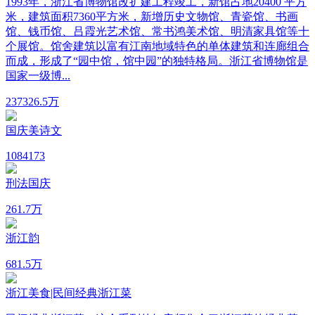
1993年，浙江省博物馆改扩建工程竣工，新馆占地20400 平方
米，建筑面积7360平方米，新增历史文物馆、青瓷馆、书画
馆、钱币馆、吕霞光艺术馆、常书鸿美术馆、明清家具馆等十
个展馆。馆舍建筑以富有江南地域特色的单体建筑和连廊组合
而成，形成了“园中馆，馆中园”的独特格局。浙江省博物馆是
国家一级博...
2373
26.5万
国庆美诗文
108
4173
刑法国庆
26
1.7万
浙江韵
68
1.5万
浙江美食|民间经典浙江菜