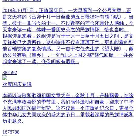
2018年10月1日，正值国庆日。一大早看到一个公号文章，正
是文天祥的《己卯十月一日至燕越五日罹狴犴有感而赋》。当
然，彼十一非当今的十一。不过数字的巧合还是让人感触，今
天拿来读一读，体味一番历史英杰的民族情怀，恰也当时。
根据诗题来看，这组诗是写于十月一日至十月五日之间，是文
天祥被俘之后所作，这些诗作不仅有凛凛正气，更也能看的到
他百端交集的复杂情感。另一首于右任先生的《望大陆》，微
信公号有称《望乡》，一句“山之上国之殇”荡气回肠，一并兴
起拿来读了一读。仓促间多有瑕疵...
38
2592
欢度国庆专辑
本辑以诗歌和歌颂祖国文章为主，金秋十月，丹桂飘香，在这
个充满丰收喜悦的季节里，我们满怀激动和自豪，迎来了中华
人民共和国76周年华诞。这不仅是一个庄重的纪念日，更是全
体中华儿女共同欢庆的盛大的节日，承载着深厚的民族情感和
历史意义.
167
6788