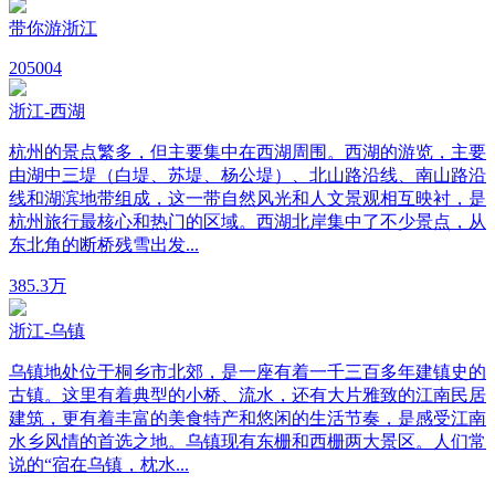
带你游浙江
20
5004
浙江-西湖
杭州的景点繁多，但主要集中在西湖周围。西湖的游览，主要
由湖中三堤（白堤、苏堤、杨公堤）、北山路沿线、南山路沿
线和湖滨地带组成，这一带自然风光和人文景观相互映衬，是
杭州旅行最核心和热门的区域。西湖北岸集中了不少景点，从
东北角的断桥残雪出发...
38
5.3万
浙江-乌镇
乌镇地处位于桐乡市北郊，是一座有着一千三百多年建镇史的
古镇。这里有着典型的小桥、流水，还有大片雅致的江南民居
建筑，更有着丰富的美食特产和悠闲的生活节奏，是感受江南
水乡风情的首选之地。乌镇现有东栅和西栅两大景区。人们常
说的“宿在乌镇，枕水...