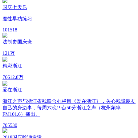
国庆七天乐
魔性早功练习
10
1518
法制史国庆班
12
1万
精彩浙江
766
12.8万
爱在浙江
浙江之声与浙江省残联合办栏目《爱在浙江》，关心残障朋友
自己的身边事，每周六晚19点50分浙江之声（杭州频率
FM101.6）播出。
70
5530
2018国庆吟诵专辑