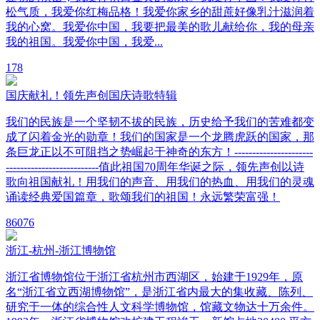
松气质，我爱你红梅品格！我爱你家乡的甜蔗好像乳汁滋润着
我的心窝。我爱你中国，我要把最美的歌儿献给你，我的母亲
我的祖国。我爱你中国，我爱...
1
78
国庆献礼！领先声创国庆诗歌特辑
我们的民族是一个坚韧不拔的民族，历史给予我们的苦难都变
成了闪着金光的勋章！我们的国家是一个龙腾虎跃的国家，那
条巨龙正以不可阻挡之势崛起于神奇的东方！----------------------
--------------------------值此祖国70周年华诞之际，领先声创以诗
歌向祖国献礼！用我们的声音、用我们的热血、用我们的灵魂
诵读经典爱国篇章，歌颂我们的祖国！永远繁荣富强！
8
6076
浙江-杭州-浙江博物馆
浙江省博物馆位于浙江省杭州市西湖区，始建于1929年，原
名“浙江省立西湖博物馆”，是浙江省内最大的集收藏、陈列、
研究于一体的综合性人文科学博物馆，馆藏文物达十万余件。