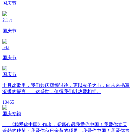
国庆节
2.1万
国庆节
543
国庆节
国庆节
十月欢歌里，我们共庆辉煌过往，更以赤子之心，向未来书写
滚烫的誓言——这盛世，值得我们以热爱相拥。
10
465
国庆专辑
《我爱你中国》作者：凝嫣心语我爱你中国！我爱你春天
蓬勃的秧苗；我爱你秋日金黄的硕果。我爱你中国！我爱你青