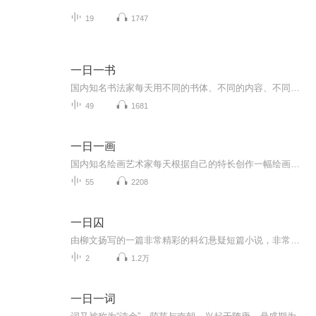
19
1747
一日一书
国内知名书法家每天用不同的书体、不同的内容、不同的创作形式创作一幅作品，有如书法日课一样，让观众零距离的学习观摩不同书法家的创作过程
49
1681
一日一画
国内知名绘画艺术家每天根据自己的特长创作一幅绘画作品，让您每天尽享中国传统文化的盛宴。
55
2208
一日囚
由柳文扬写的一篇非常精彩的科幻悬疑短篇小说，非常精彩，推荐给你！
2
1.2万
一日一词