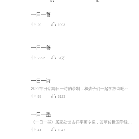
识
忙
一日一善
20
1093
一日一善
2252
61万
一日一诗
2022年开启每日一诗的录制，和孩子们一起学故诗吧～
58
3123
一日一墨
《一日一墨》居家处世吉祥字画专辑，荟萃传世国学经典名句、原创家风格言，跟随二十四节气与传统佳节轮转更新。结合国风字画与吉祥摆件陈设讲解，每日品读一句箴言，修养身心、传承优良家风，打造专属东方居家生活美学。©2026 幸福调频间｜豆包·清禾集 ...
41
1647