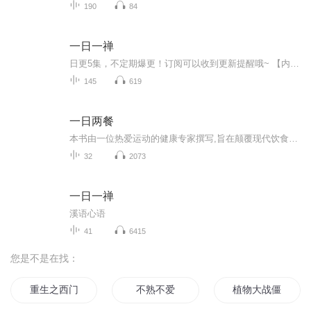
190
84
一日一禅
日更5集，不定期爆更！订阅可以收到更新提醒哦~ 【内容简介】 “禅”是一面镜子，可以照彻人的心性； “禅”是一盏明灯，可以照亮人的心路。禅的思想是空灵、豁达、阔、明朗的人间清流；禅的生活是积极、自在、简朴、自适的安心方式；禅的理念是教人首...
145
619
一日两餐
本书由一位热爱运动的健康专家撰写,旨在颠覆现代饮食观念,揭示胰岛素失衡与肥胖之间的关系。通过分析胰岛素的作用和代谢灵活性,作者提出了祖先饮食和一日两餐计划作为改善健康的关键策略。书中详细介绍了现代饮食的误区, 强调超级食物的重要性,并介绍了间...
32
2073
一日一禅
溪语心语
41
6415
您是不是在找：
重生之西门庆
不熟不爱
植物大战僵尸系列