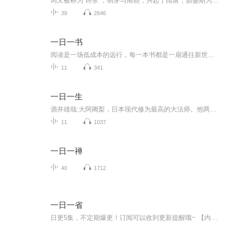
词又被称为“诗余”，萌芽与南朝，兴起于隋唐，鼎盛期为宋朝。词有小令、中调、长调之分。或清丽婉转、或气势磅礴各有千秋。本专辑对每个词牌的词选读若干首，与各位喜欢读词的朋友一起欣赏。
39
2646
一日一书
阅读是一场低成本的远行，每一本书都是一扇通往新世界的门，每一本书都是一位良师益友，在不同的人生阶段给予我们不同的启发，在这个信息碎片化的时代，我创建了这个读书分享专辑，将覆盖个人成长、身心灵成长、美学文化、疗愈等等方面的书籍，通过对一本...
11
341
一日一生
酒井雄哉:大阿阇梨，日本现代修为最高的大法师。他两次完成“千日回峰”的“满行”修炼。每次“满行”费时七年，步行四万公里，其中每天行走六十公里的日子达一千天，期间还包含九天断食苦修等数项艰难苦行，因此闻名日本，被世人尊仰。“阿阇梨”是指现代...
11
1037
一日一禅
40
1712
一日一省
日更5集，不定期爆更！订阅可以收到更新提醒哦~ 【内容简介】 《一日一省大全集(超值金版)》撷取了大师先哲的智慧，篇篇蕴含振聋发聩、发人深省的生活真理，促使你扪心自省，将你思想中浅薄、浮躁、消沉、自满、狂傲等污垢涤荡干净，让你在反思中重新...