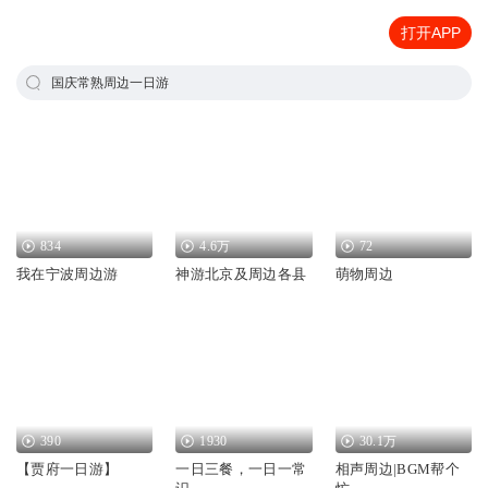
打开APP
国庆常熟周边一日游
834
4.6万
72
我在宁波周边游
神游北京及周边各县
萌物周边
390
1930
30.1万
【贾府一日游】
一日三餐，一日一常
相声周边|BGM帮个