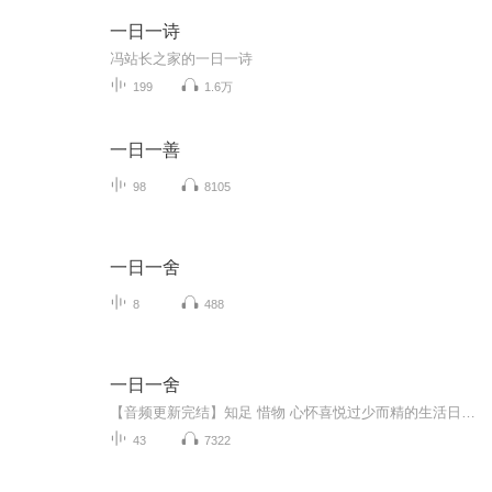
一日一诗
冯站长之家的一日一诗
199
1.6万
一日一善
98
8105
一日一舍
8
488
一日一舍
【音频更新完结】知足 惜物 心怀喜悦过少而精的生活日本知名极简主义者的极简生活实践
43
7322