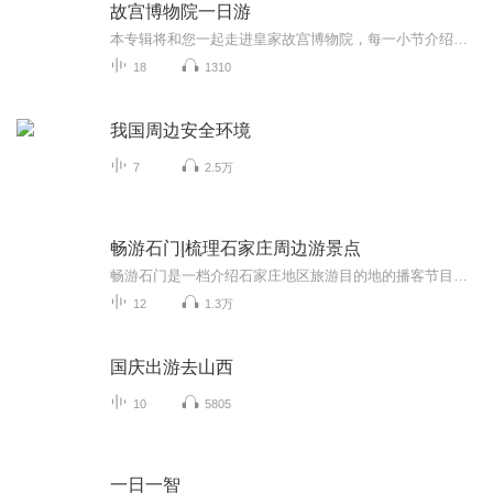
故宫博物院一日游
本专辑将和您一起走进皇家故宫博物院，每一小节介绍一个景点，涉及到建筑特点，历史故事等
18
1310
我国周边安全环境
7
2.5万
畅游石门|梳理石家庄周边游景点
畅游石门是一档介绍石家庄地区旅游目的地的播客节目，节目以闲聊的形式每期着重介绍一个地方。主播介绍：睿（老大）摄影师/旅游达人作为摄影师他擅长拍摄人文、风光以及城市街拍。他的摄影作品有很强的个人风格。日常闲暇他会总会驾车出游拍照，享受在路上的感觉。西门 人像摄影师擅长拍摄各类人像作品，日常的拍摄需要也去到过石家庄周边的很多角落，包括各类景点和非景点。...
12
1.3万
国庆出游去山西
10
5805
一日一智