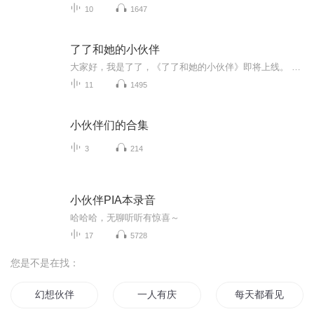
10
1647
了了和她的小伙伴
大家好，我是了了，《了了和她的小伙伴》即将上线。 了了想要通过节目 1. 分享自己的经历，跟大家有更加深度的交流。 2.邀请一些韩语圈的其他小伙伴分享他们在韩语学习，职场，留学等的故事，让节目充当纽带，把韩语圈的小伙伴联成一张网，让大家在这张网里找到组织找到依靠。 3.给小伙伴提供一个交流和分享的平台。 如果在听了了的小伙伴儿，有和韩语之间的故事想要分享，欢迎在评论区留言，或者私信了了，vx: daliaoliao888让我们一起把你的...
11
1495
小伙伴们的合集
3
214
小伙伴PIA本录音
哈哈哈，无聊听听有惊喜～
17
5728
您是不是在找：
幻想伙伴
一人有庆
每天都看见伙伴在