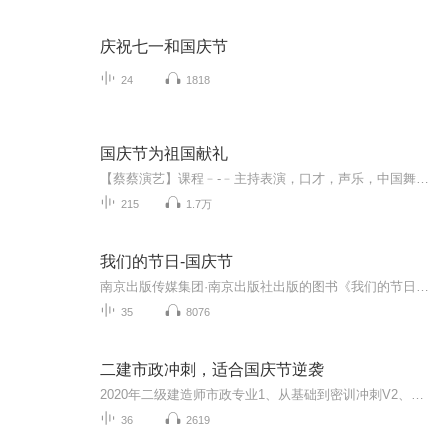
庆祝七一和国庆节
24
1818
国庆节为祖国献礼
【蔡蔡演艺】课程﹣-﹣主持表演，口才，声乐，中国舞，民族舞。独特的小舞台，专业的录音棚，每一位同学都能成为优秀的小明星。独特的教学模式，轻松上课，快乐学习！知名主持人，舞蹈家，高级教师任职授课！江南总校：河沟街42号三楼 18545856430江北分校...
215
1.7万
我们的节日-国庆节
南京出版传媒集团·南京出版社出版的图书《我们的节日》通过对中国节日文化和节日意义进行深度的挖掘，面向青少年群体构建独具特色的栏目内容，以此丰富春节、元宵节、清明节、端午节、七夕节、中秋节、重阳节等传统节日；六一节、教师节、国庆节等新兴节日的文化内涵和表现形式。促进青少年形成新的节日习俗，提升节日仪式感、认同感。音频作品由金陵朗读者联盟志愿者朗诵，南京音像出版社、金陵图书馆联合制作。
35
8076
二建市政冲刺，适合国庆节逆袭
2020年二级建造师市政专业1、从基础到密训冲刺V2、从精华课程到超压密押V3、0基础同步更新v4、持续更新到2020年考试V5、只要你跟着学让你一次稳拿证V6、渠道超压压题，超压三页纸等独家绝密压题!
36
2619