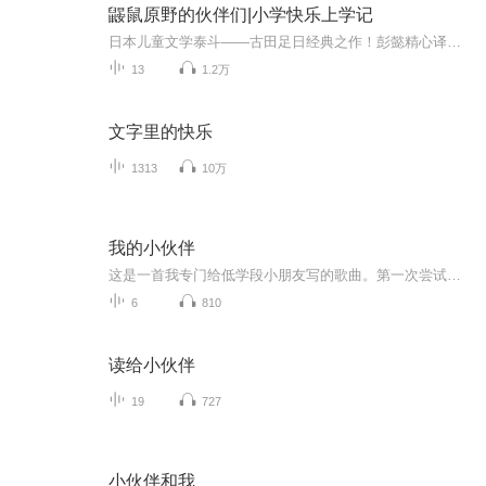
鼹鼠原野的伙伴们|小学快乐上学记
日本儿童文学泰斗——古田足日经典之作！彭懿精心译介，生态作家刘克襄撰文推荐！日本儿童文学的标志性作品，纸书销量超100万册！这是一部聚焦童年核心价值，描写孩子们游戏与成长的佳作，该书见证一个时代的消失，重新唤起我们内心中对自然的渴望，对童年的守望。
13
1.2万
文字里的快乐
1313
10万
我的小伙伴
这是一首我专门给低学段小朋友写的歌曲。第一次尝试创作，从词曲，到伴奏，混音，都是很有意义的尝试，虽然还很粗糙，但希望你喜欢。希望如期而至的不只是春天，还有平安的你……
6
810
读给小伙伴
19
727
小伙伴和我