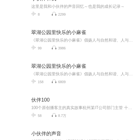
这里是我和小伙伴的声音回忆～也是我的成长记录～
8
2299
翠湖公园里快乐的小麻雀
《翠湖公园里快乐的小麻雀》倡扬人与自然和谐、人与动物和谐共同相处共有家园！顾名思义！故事讲述的就是如今自由自在幸福快乐无忧无虑生活在翠湖公园中的小麻雀们，不知不觉间“叽叽喳喳！”的小麻雀们，成为了翠湖公园里最为普通平常每日皆有天长地久有...
99
3986
翠湖公园里快乐的小麻雀
《翠湖公园里快乐的小麻雀》倡扬人与自然和谐、人与动物和谐共同相处共有家园！顾名思义！故事讲述的就是如今自由自在幸福快乐无忧无虑生活在翠湖公园中的小麻雀们，不知不觉间“叽叽喳喳！”的小麻雀们，成为了翠湖公园里最为普通平常每日皆有天长地久有...
158
6809
伙伴100
100个原创播客主的真实故事杭州某IT公司部门主管 十年播客资深听众每天喜马拉雅直播 只谈播客创作三年啦每期讲述一位朋友的故事 还会介绍他们的播客节目带你认识喜马拉雅声音创作者中更多有趣的灵魂了解更多原创播客主的学习创作过程和真实生活故事了解到...
58
8.7万
小伙伴的声音