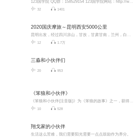
123国学院 QQ群：158529154 123国学院网站：http://www.123yongjiu.com 123老子学院，YY频道 ID ：13748380 123黄帝内经 养生馆 http://123yongjiu.taobao.com 2015暑期收获盘点 小播音员 提名奖（宝贝们的个人电台汇总） http://www.123yongjiu.com/forum...
32
1401
2020国庆摩旅～昆明西安5000公里
昆明出发，经过四川凉山，甘孜，甘肃甘南，兰州，白银，平凉，陕西西安。然后经过成都，昭通返回昆明。全程计划5000公里，单人单车，只为路上遇见未知的幸福感。
12
1.7万
三淼和小伙伴们
20
953
《笨狼和小伙伴》
《笨狼和小伙伴(注音版)》为《笨狼的故事》之一，获得奖项为：第十届冰心儿童图书奖、第四届全国优秀少儿图书二等奖、首届张天翼童话寓言奖·宝葫芦大奖、第五届宋庆龄儿童文学奖、中国作家协会第五届全国优秀儿童文学奖。
10
528
翔戈家的小伙伴
生活这么苦难，我们需要阳光需要一点点鼓励作为养分。