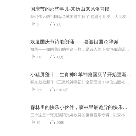
国庆节的那些事儿-来历由来风俗习惯
我们伟大的祖国母亲就要过生日了,也是小朋友、大朋友们最喜欢的“国庆小长假”或说“黄金周”还有说”国庆7天乐”的，说法真是不一而足。那么“国庆节”是怎么来的？自古以来国庆节怎么庆贺？新中国国庆节的来历，以及新中国国庆节的庆贺方式又有哪些呢？ ...
6
2万
欢度国庆节诗歌朗诵——喜迎祖国72华诞
祖国——如同我们的生命一样，是诗人笔下永恒而温暖的主题。在祖国72周年华诞来临之际，特创建这个诗歌朗诵专辑，诵读经典爱国篇章，和大家一起歌颂祖国，向国庆的献礼！祝愿伟大的祖国繁荣富强，祝愿大家国庆节快乐，度过平安快乐的黄金周假期！
116
11万
小猪屏蓬十二生肖神8 羊神篇国庆节开始更新啦！
晓东叔叔新作《三星堆神游记》全新面世！中信出版社出版！京东当当淘宝均有售！点蓝色字收听——《小猪屏蓬爆笑日记2024》《小猪屏蓬爆笑日记2》《小猪屏蓬爆笑日记1》让你笑得喘不上气！《我进故宫当富翁——小猪屏蓬故宫财商笔记》教你成为大富翁！《小...
550
315.6万
森林里的快乐小伙伴，森林里最诡异的快乐真相
三个这是一张充满阳光与欢笑的童趣音乐专辑，以森林为舞台，以小动物为主角，用轻快灵动的旋律、温柔治愈的歌声，编织出一段段美好的林间时光。专辑融入鸟鸣、溪流、风声等自然音效，打造沉浸式听觉体验，每一首歌曲都围绕友谊、陪伴、勇敢与分享展开，用...
60
2055