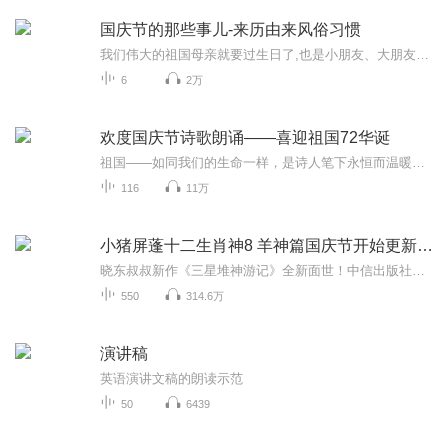
国庆节的那些事儿-来历由来风俗习惯
我们伟大的祖国母亲就要过生日了,也是小朋友、大朋友们最喜欢的“国庆小长假”或说“黄金周”还有说”国庆7天乐”的，说法真是不一而足。那么“国庆节”是怎么来的？自古以来国庆节怎么庆贺？新中国国庆节的来历，以及新中国国庆节的庆贺方式又有哪些呢？ ...
6
2万
欢度国庆节诗歌朗诵——喜迎祖国72华诞
祖国——如同我们的生命一样，是诗人笔下永恒而温暖的主题。在祖国72周年华诞来临之际，特创建这个诗歌朗诵专辑，诵读经典爱国篇章，和大家一起歌颂祖国，向国庆的献礼！祝愿伟大的祖国繁荣富强，祝愿大家国庆节快乐，度过平安快乐的黄金周假期！
116
11万
小猪屏蓬十二生肖神8 羊神篇国庆节开始更新啦！
晓东叔叔新作《三星堆神游记》全新面世！中信出版社出版！京东当当淘宝均有售！点蓝色字收听——《小猪屏蓬爆笑日记2024》《小猪屏蓬爆笑日记2》《小猪屏蓬爆笑日记1》让你笑得喘不上气！《我进故宫当富翁——小猪屏蓬故宫财商笔记》教你成为大富翁！《小...
550
314.6万
演讲稿
英语演讲文稿的朗读示范
50
6439