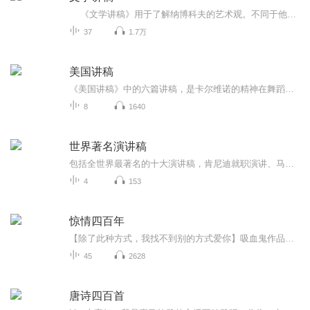
《文学讲稿》用于了解纳博科夫的艺术观。不同于他的文学创作，在这部《文学讲稿》中，纳博科夫以简洁明晰的语言、深入浅出的方式，明确地表达了他对所讨论作品的看法。可以说，观点鲜明、独到是这部《文学讲稿》的一个特点。《文学讲稿》的另一个特点，是从本文出发，从分析作品的语言、结构、文体等创作手段入手，抓住要点，具体分析，充分突出了作品的艺术性，点明了作品在艺术上成功的原因。《文学讲稿》还有一个特点，即较多地引用了作品的原文。这一方面保留了此书原为课堂讲稿的本色，另一方面也具体说明了作者的见解是如何形成的。饶有意味的是，经过纳博科夫的讲解，作品中那些原来并未显示出深长意味和特殊价值的文字，就像突然暴露在阳光之下的珍珠，骤然发出绚丽的光彩。
37
1.7万
美国讲稿
《美国讲稿》中的六篇讲稿，是卡尔维诺的精神在舞蹈，他用专业的肢体语言，给你看小说的艺术和气质，他的宇宙观仿佛火炬在燃烧，引领我们走进他的洞穴，如此浓烈，如此华丽。在本书中，卡尔维诺对自己近四十年来小说创作实践的丰富经验，进行系统的回顾和理论上的总结、阐发。作者广征博引，结合自古至今，从意大利到欧美各国许多文学大师的创作实例，从理论与实践的结合上，对文学创作的本质特征，对小说的构思，对艺术形象的作用及其与想像、幻想的关系，对文艺理论批评的现状等一系列问题，做了详尽、周密的论述，切中肯綮，富于见地，是研究小说诗学的一部力作。尤其值得注意的是，卡尔维诺清醒地意识到，当今人的认识和当今的文学，暴露出越来越明显的局限性，他努力地探究，流传千百年的文学模式、范畴，在未来的世纪，是否还有生命力；在未来的世纪，是否存在一种可能性，用一种新的生存与写作的方式，来替代旧的生存与写作的方式。
8
1640
世界著名演讲稿
包括全世界最著名的十大演讲稿，肯尼迪就职演讲、马丁路德金的我有一个梦等，是口才练习的精美素材
4
153
惊情四百年
【除了此种方式，我找不到别的方式爱你】吸血鬼作品中的经典先驱
45
2628
唐诗四百首