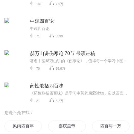
141
7.9万
中观四百论
中观四百论
71
3399
郝万山讲伤寒论 70节 带演讲稿
著名中医郝万山讲的《伤寒论》，值得每一个学习中医的人学习。本专辑，包含郝万山讲的伤寒论的演讲稿。郝万山教授简介郝万山，男，1944 年 11 月生，北京中医药大学博士研究生导师， 教授，主任医师，中医临床基础专业博士生导师，北京中医药大学基础 医学院中医临床基础系主任。中国老教授协会边缘科学专业委员会副主 任委员，中国名中医学术研究会副会长，中国音乐治疗学会常务理事， 中华全国仲景学说专业委员会委员。 在教学方面，讲课深入浅出、缜密严谨，注重理论联系实际，多次 应邀到韩国、新...
70
95.6万
药性歌括四百味
《药性歌括四百味》是学习中药的启蒙读物，它以四言韵的形式，介绍了400味常用中药的性味、功能、主治。内容简明扼要，押韵和谐，读之朗朗上口，便于诵读记忆。是学习中药知识的启蒙文言，数百年来广泛流传，深受初学者的欢迎。
21
3.2万
您是不是在找：
风雨四百年
嘉庆皇帝
四百与一万年后