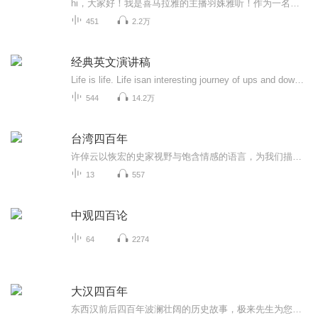
hi，大家好！我是喜马拉雅的主播羽姝雅听！作为一名主播，不仅要有好声音，还要有一口标准的普通话，以及对作品的正确理解，才能演绎出好的作品哦！所以，我想利用自己的特长，送给大朋友和小朋友们一期精品的唐诗演播作品，我的《唐诗四百首》终于诞生了...
451
2.2万
经典英文演讲稿
Life is life. Life isan interesting journey of ups and downs. But how the journey ends,is up to youtoday. You see, when you fall down, you feel like giving up. When times gettough, it is not the end.
544
14.2万
台湾四百年
许倬云以恢宏的史家视野与饱含情感的语言，为我们描绘了四百年来台湾历史的起落兴衰：从16世纪的大航海时代开始，台湾经历了荷兰殖民、郑氏集团、清政府、日本殖民和国民党政权的统治，始终未曾摆脱本土、大陆和世界三层因素的纠缠。本书简明扼要地梳理了...
13
557
中观四百论
64
2274
大汉四百年
东西汉前后四百年波澜壮阔的历史故事，极来先生为您徐徐展开，从博浪沙的大铁锤行刺，一直到绿林军起义，有故事有人物，有忠肝义胆，有儿女情长，快来闭上眼睛听听吧！