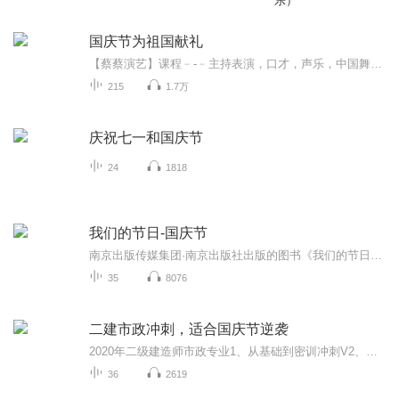
乐）
国庆节为祖国献礼
【蔡蔡演艺】课程﹣-﹣主持表演，口才，声乐，中国舞，民族舞。独特的小舞台，专业的录音棚，每一位同学都能成为优秀的小明星。独特的教学模式，轻松上课，快乐学习！知名主持人，舞蹈家，高级教师任职授课！江南总校：河沟街42号三楼 18545856430江北分校...
215
1.7万
庆祝七一和国庆节
24
1818
我们的节日-国庆节
南京出版传媒集团·南京出版社出版的图书《我们的节日》通过对中国节日文化和节日意义进行深度的挖掘，面向青少年群体构建独具特色的栏目内容，以此丰富春节、元宵节、清明节、端午节、七夕节、中秋节、重阳节等传统节日；六一节、教师节、国庆节等新兴节日的文化内涵和表现形式。促进青少年形成新的节日习俗，提升节日仪式感、认同感。音频作品由金陵朗读者联盟志愿者朗诵，南京音像出版社、金陵图书馆联合制作。
35
8076
二建市政冲刺，适合国庆节逆袭
2020年二级建造师市政专业1、从基础到密训冲刺V2、从精华课程到超压密押V3、0基础同步更新v4、持续更新到2020年考试V5、只要你跟着学让你一次稳拿证V6、渠道超压压题，超压三页纸等独家绝密压题!
36
2619