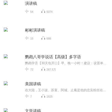
演讲稿
54
5074
彬彬演讲稿
15
688
鹦鹉八哥学说话【高级】多字语
鹦鹉学舌【30天包开口】早、晚一小时！建议：设置单曲循环的，都快速学会简单的对话了！鹦鹉学舌：【早、晚一小时，30天包开口！】建议：设置单曲循环的，鸟儿都快速学会简单的对话了！
72
267.5万
美国讲稿
在大陆，王小波、苏童、阿城、止庵是他的忠实粉丝在台湾，朱天文，唐诺是卡尔维诺不余遗力的传播者在香港，梁文道说他一直在准备谈卡尔维诺，可是一直没准备好权威版本，全面修订2006年单行本译本，并增补卡尔维诺各作品自序、后记、注释等重要资料知名设...
7
1825
文学讲稿