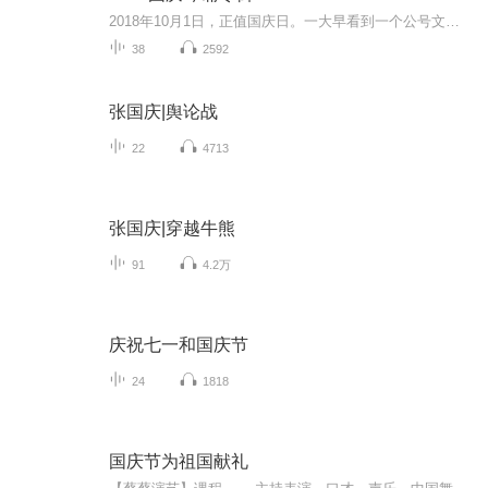
2018年10月1日，正值国庆日。一大早看到一个公号文章，正是文天祥的《己卯十月一日至燕越五日罹狴犴有感而赋》。当然，彼十一非当今的十一。不过数字的巧合还是让人感触，今天拿来读一读，体味一番历史英杰的民族情怀，恰也当时。 根据诗题来看，这组诗是写于十月一日至十月五日之间，是文天祥被俘之后所作，这些诗作不仅有凛凛正气，更也能看的到他百端交集的复杂情感。另一首于右任先生的《望大陆》，微信公号有称《望乡》，一句“山之上国之殇”荡气回肠，一并兴起拿来读了一读。仓促间多有瑕疵...
38
2592
张国庆|舆论战
22
4713
张国庆|穿越牛熊
91
4.2万
庆祝七一和国庆节
24
1818
国庆节为祖国献礼