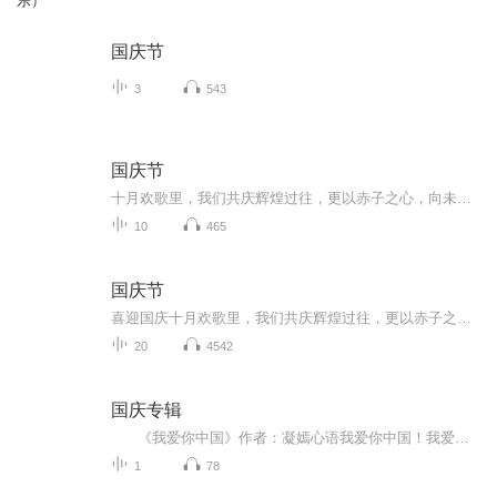
乐）
国庆节
3
543
国庆节
十月欢歌里，我们共庆辉煌过往，更以赤子之心，向未来书写滚烫的誓言——这盛世，值得我们以热爱相拥。
10
465
国庆节
喜迎国庆十月欢歌里，我们共庆辉煌过往，更以赤子之心，向未来书写滚烫的誓言——这盛世，值得我们以热爱相拥。
20
4542
国庆专辑
《我爱你中国》作者：凝嫣心语我爱你中国！我爱你春天蓬勃的秧苗；我爱你秋日金黄的硕果。我爱你中国！我爱你青松气质，我爱你红梅品格！我爱你家乡的甜蔗好像乳汁滋润着我的心窝。我爱你中国，我要把最美的歌儿献给你，我的母亲我的祖国。我爱你中国，我爱...
1
78