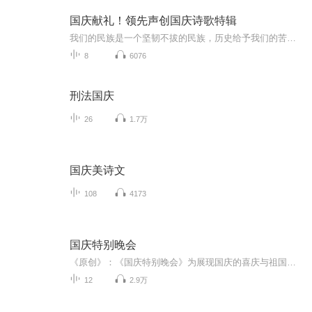
国庆献礼！领先声创国庆诗歌特辑
我们的民族是一个坚韧不拔的民族，历史给予我们的苦难都变成了闪着金光的勋章！我们的国家是一个龙腾虎跃的国家，那条巨龙正以不可阻挡之势崛起于神奇的东方！------------------------------------------------值此祖国70周年华诞之际，领先声创以诗歌向祖国献礼！用我们的声音、用我们的热血、用我们的灵魂诵读经典爱国篇章，歌颂我们的祖国！永远繁荣富强！
8
6076
刑法国庆
26
1.7万
国庆美诗文
108
4173
国庆特别晚会
《原创》：《国庆特别晚会》为展现国庆的喜庆与祖国的深情我将以具体的场景切入从清晨升旗的庄严到街头巷尾的欢庆到历史与当下的交融，用优美的笔触传递对祖国的热爱与自豪！用诗歌和情感美文形式，歌颂祖国的繁荣富强，祝人民幸福安康！
12
2.9万