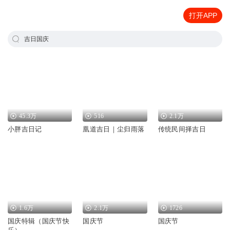
打开APP
吉日国庆
45.3万
516
2.1万
小胖吉日记
凰道吉日｜尘归雨落
传统民间择吉日
1.6万
2.1万
1726
国庆特辑（国庆节快
国庆节
国庆节