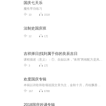
国庆七天乐
魔性早功练习
10
1518
法制史国庆班
12
1万
吉祥择日|找到属于你的良辰吉日
课程描述（意义）：①、自如以来，“体用”两相配方是风水术的上乘，“体”者龙山向水之有形者，“用”者年月日时之无定者也，所谓补龙、扶山、旺主即指此择日也；②、择日就是择吉，也叫看日子，择吉是人类为了生存的需要而寻找、向往平安吉祥生活环境的一种人类本能；③中国的老祖先对择日是非常地重视，诸如：祭祀、求嗣、入学、冠带、结婚姻、嫁娶、搬移、竖柱上梁、开市、破土、动工、修宅、安葬、凿井....等等，因此择日作用非常实用
3
2万
欢度国庆专辑
本辑以诗歌和歌颂祖国文章为主，金秋十月，丹桂飘香，在这个充满丰收喜悦的季节里，我们满怀激动和自豪，迎来了中华人民共和国76周年华诞。这不仅是一个庄重的纪念日，更是全体中华儿女共同欢庆的盛大的节日，承载着深厚的民族情感和历史意义.
167
6788
2018国庆吟诵专辑