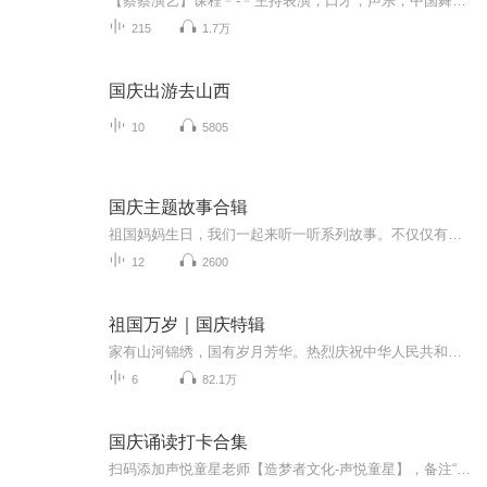
【蔡蔡演艺】课程﹣-﹣主持表演，口才，声乐，中国舞，民族舞。独特的小舞台，专业的录音棚，每一位同学都能成为优秀的小明星。独特的教学模式，轻松上课，快乐学习！知名主持人，舞蹈家，高级教师任职授课！江南总校：河沟街42号三楼 18545856430江北分校...
215
1.7万
国庆出游去山西
10
5805
国庆主题故事合辑
祖国妈妈生日，我们一起来听一听系列故事。不仅仅有《我的祖国》，还有红军故事，也有关于战争的故事，让大家体会到和平年代的不易。
12
2600
祖国万岁｜国庆特辑
家有山河锦绣，国有岁月芳华。热烈庆祝中华人民共和国成立73周年！
6
82.1万
国庆诵读打卡合集
扫码添加声悦童星老师【造梦者文化-声悦童星】，备注“诵读打卡”报名，已添加好友的，直接发送“诵读打卡”报名，报名成功后进入社群。