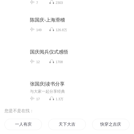
7
2303
陈国庆-上海滑稽
149
126.8万
国庆阅兵仪式感悟
12
1708
张国庆|读书分享
与大家一起分享经典
17
1.3万
您是不是在找：
一人有庆
天下大吉
快穿之吉庆有余