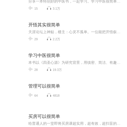
分享一本特别好的中医书，一起学习。学习中医很简单——我的《四圣心源》习悟记
15
3.1万
开悟其实很简单
天涯论坛上神贴，楼主：心灵不孤单。一位能把开悟叙说这么清晰、明了的文章，太难得。
29
2.2万
学习中医很简单
本书以《四圣心源》为研究背景，用缜密、简洁、有趣的语言，结合自然现象和日常生活，解读了中医的阴阳五行理论、中医的整体理论——圆运动理论、中医的二十四脉和常见中药，使得复杂的中医理论不再玄乎难懂。最后还讲述了用中医理论治疗疾病的思路和方法...
28
19.3万
管理可以很简单
64
4818
买房可以很简单
给普通人的一堂即将买房课超实用，超有效，超扫盲的家庭房产理财一站式速效方案