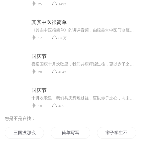
25
1492
其实中医很简单
《其实中医很简单》的讲课音频，由绿芸堂中医门诊姬领会老师讲授，阿壮整理上传。姬老师每周三20:00在群与我们讲中医聊中医（正真喜爱中医的请加群： 216626521）。根据讲课的先后顺序建议读者按《其实中医很简单》→《其实中药不难学》→《三个月学懂中...
17
8.6万
国庆节
喜迎国庆十月欢歌里，我们共庆辉煌过往，更以赤子之心，向未来书写滚烫的誓言——这盛世，值得我们以热爱相拥。
20
4542
国庆节
十月欢歌里，我们共庆辉煌过往，更以赤子之心，向未来书写滚烫的誓言——这盛世，值得我们以热爱相拥。
10
465
您是不是在找：
三国没那么简单
简单写写
痞子学生不简单