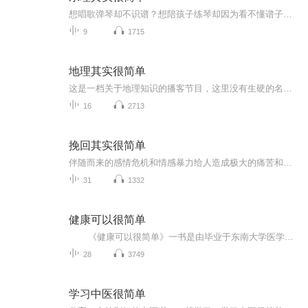
想唱歌弹琴却不识谱？想陪孩子练琴却因为看不懂谱子而束手无策？简单易懂的乐理知识，点击收听快跟我一起学起来吧！dy：舒昂带你学乐理喜马拉雅不常登录，找我请移步小红薯，账号名称：教音乐的舒昂
9
1715
地理其实很简单
这是一档关于地理知识的播客节目，这里没有生硬的名词和枯燥的理论，我们将用生动有趣的语言、深入浅出的讲解，为您揭开地理的神秘面纱，让您在轻松愉悦的氛围中，重新认识我们所生活的这个美丽星球，感受地理的魅力与乐趣。无论您是地理爱好者，还是想要...
16
2713
挽回其实很简单
伴随而来的感情危机和情感暴力给人造成极大的痛苦和烦恼，对身心、生活和工作有着严重的负面困扰。离婚越来越普遍，大龄单身越来越多，争吵越来越频繁，无缘无故被分手，被劈腿...... 为了改变这个现状，我们为此做了大量深入研究，通过对近万人的调研、培训、跟踪和辅导。...
31
1332
健康可以很简单
《健康可以很简单》一书是由毕业于东南大学医学院，从事医学教学及内科临床医疗工作三十余年，心内科医生林乐星女士精心撰写的健康书籍。2013年由四川科学技术出版社出版。 【作者简介】 林乐星医生，毕业于东南大学医学院。从事医学教学及内科临床医疗工作三十余年，不仅是知名心内科医师，更是资深营养师。曾在国家，省部级杂志发表医学和医学教学论文数十篇，获得过国家、省部级优秀论文奖，并获得辽宁省优秀教师称号。 作者从事营养工作十余...
28
3749
学习中医很简单