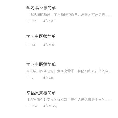
学习易经很简单
一听就懂的易经，学习易经很简单。易经为群经之首，大道之源。诵读易经，感悟圣贤智慧;解读易经，领悟洁净精微
321
1.8万
学习中医很简单
14
2389
学习中医很简单
本书以《四圣心源》为研究背景，将阴阳和五行带入自然现象和普通生活中，使得五行、阴阳理论不再玄乎难懂。用缜密、简洁、有趣的逻辑介绍了中医的整体理论﹣﹣圆运动理论，可令读者迅速融入到中医的氛围里。紧接着，作者也对二十四脉和一些常见的中药进行...
2
188
幸福原来很简单
【内容简介】幸福的标准对于每个人来说都是不同的，可对于王怡来说 重来一次，希望能让家人过的开心 重来一次，希望能让自己过的充实 其实幸福对于王怡来说，就是不管多晚回家，都有一盏灯等着自己，回到家有笑脸迎接自己，家人身体健康 其实幸福一直很简...
334
26.2万