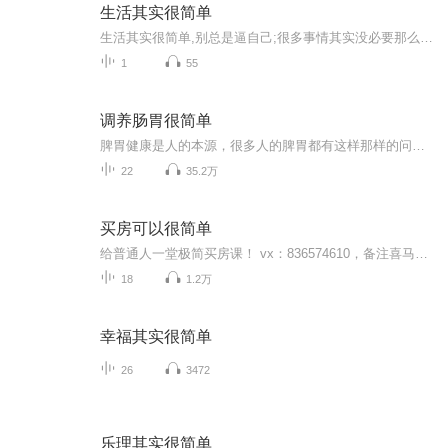
生活其实很简单
生活其实很简单,别总是逼自己;很多事情其实没必要那么计较,干嘛让自己那么累呢?问问自己得到了什么好处,如果是因为别人让自己那么累,想想为了那个人值不值得这样做,如果不值得何苦这样逼自己;人是为自己而活的,自己快乐了,过的才是人生
1
55
调养肠胃很简单
脾胃健康是人的本源，很多人的脾胃都有这样那样的问题，本专辑就教你如何养好脾胃！快节奏的生化让很多人饮食不规律， 早餐不吃，晚上大补，工作一忙零食代替正餐充饥，长期这样养胃很受伤。俗话说胃病“三分治七分养”，养胃对健康有着至关重要的意义。 ...
22
35.2万
买房可以很简单
给普通人一堂极简买房课！ vx：836574610，备注喜马拉雅，送你价值999元的分享
18
1.2万
幸福其实很简单
26
3472
乐理其实很简单